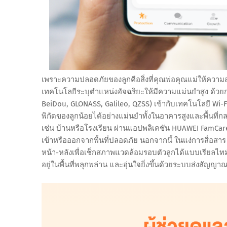
เพราะความปลอดภัยของลูกคือสิ่งที่คุณพ่อคุณแม่ให้ควา
เทคโนโลยีระบุตำแหน่งอัจฉริยะให้มีความแม่นยำสูง ด้
BeiDou, GLONASS, Galileo, QZSS) เข้ากับเทคโนโลยี Wi-F
พิกัดของลูกน้อยได้อย่างแม่นยำทั้งในอาคารสูงและพื้นที่
เช่น บ้านหรือโรงเรียน ผ่านแอปพลิเคชัน HUAWEI FamCar
เข้าหรือออกจากพื้นที่ปลอดภัย นอกจากนี้ ในแง่การสื่อสาร
หน้า-หลังเพื่อเช็กสภาพแวดล้อมรอบตัวลูกได้แบบเรียลไทม
อยู่ในพื้นที่พลุกพล่าน และอุ่นใจยิ่งขึ้นด้วยระบบส่งสัญญา