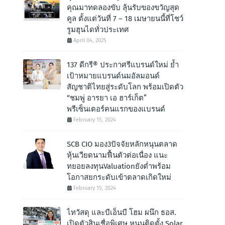
คุณมาทดลองขับ ลุ้นรับของขวัญสุด
คูล ตั้งแต่วันที่ 7 – 18 เมษายนนี้ที่โชว์
รูมฮุนไดทั่วประเทศ
April 04, 2025
137 ดีกรี® ประกาศรีแบรนด์ใหม่ ย้ำ
เป้าหมายแบรนด์นมอัลมอนด์
สัญชาติไทยสู่ระดับโลก พร้อมเปิดตัว
“ชมพู่ อารยา เอ ฮาร์เก็ต”
พรีเซ็นเตอร์คนแรกของแบรนด์
February 15, 2024
SCB CIO มอง3ปัจจัยหลักหนุนตลาด
หุ้นเวียดนามฟื้นตัวต่อเนื่อง แนะ
ทยอยลงทุนValuationยังต่ำพร้อม
โอกาสยกระดับเข้าตลาดเกิดใหม่
February 15, 2024
ไทวัสดุ และบีเอ็นบี โฮม ผนึก ธอส.
เปิดตัวสินเชื่อพิเศษ หนุนติดตั้ง Solar