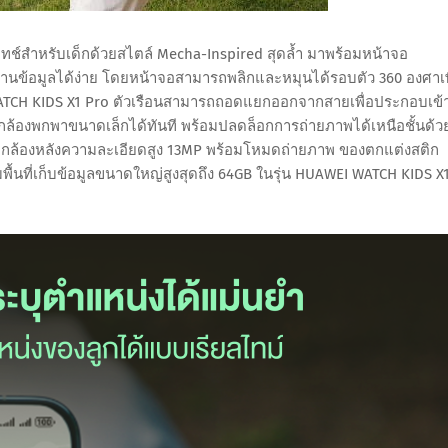
ทช์สำหรับเด็กด้วยสไตล์ Mecha-Inspired สุดล้ำ มาพร้อมหน้าจอ
านข้อมูลได้ง่าย โดยหน้าจอสามารถพลิกและหมุนได้รอบตัว 360 องศาเพ
ATCH KIDS X1 Pro ตัวเรือนสามารถถอดแยกออกจากสายเพื่อประกอบเข้
กล้องพกพาขนาดเล็กได้ทันที พร้อมปลดล็อกการถ่ายภาพได้เหนือชั้นด้ว
ะกล้องหลังความละเอียดสูง 13MP พร้อมโหมดถ่ายภาพ ของตกแต่งสติก
มพื้นที่เก็บข้อมูลขนาดใหญ่สูงสุดถึง 64GB ในรุ่น HUAWEI WATCH KIDS X