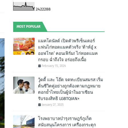
2
4
2
2
2
8
8
MOST POPULAR
แมคโดนัลด์ เปิดตัวพรีเซ็นเตอร์
แฟนไก่ทอดแมคตัวจริง ‘ต้าห์อู๋ x
ออฟโรด’ คอนเฟิร์ม! ไก่ทอดแมค
กรอบ ฉํ่าถึงใจ อร่อยถึงเนื้อ
February 15, 2024
วู้ดดี้ และ โอ๊ต จดทะเบียนสมรส เริ่ม
ต้นชีวิตคู่อย่างถูกต้องตามกฎหมาย
ตอกย้ำไทยเป็นผู้นำในอาเซียน
รับรองสิทธิ LGBTQIAN+
January 27, 2025
โรงพยาบาลบำรุงราษฎร์ภูเก็ต
สนับสนุนโครงการ เครื่องกระตุก