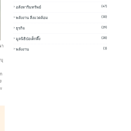
(47)
อสังหาริมทรัพย์
(30)
พลังงาน สิ่งแวดล้อม
(29)
ธุรกิจ
(28)
มูลนิธิป่อเต็กตึ๊ง
นา
(3)
พลังงาน
บุ
็ก
ง
จะ