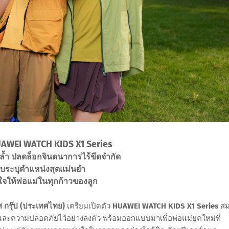
UAWEI WATCH KIDS X1 Series
ล้ำ ปลดล็อกจินตนาการไร้ขีดจำกัด
บระบุตำแหน่งสุดแม่นยำ
นใจให้พ่อแม่ในทุกก้าวของลูก
นส กรุ๊ป (ประเทศไทย)
เตรียมเปิดตัว
HUAWEI WATCH KIDS X1 Series
สม
 และความปลอดภัยไว้อย่างลงตัว พร้อมออกแบบมาเพื่อพ่อแม่ยุคใหม่ที่