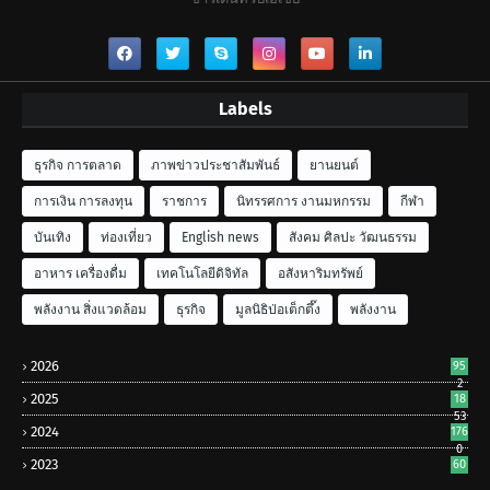
Labels
ธุรกิจ การตลาด
ภาพข่าวประชาสัมพันธ์
ยานยนต์
การเงิน การลงทุน
ราชการ
นิทรรศการ งานมหกรรม
กีฬา
บันเทิง
ท่องเที่ยว
English news
สังคม ศิลปะ วัฒนธรรม
อาหาร เครื่องดื่ม
เทคโนโลยีดิจิทัล
อสังหาริมทรัพย์
พลังงาน สิ่งแวดล้อม
ธุรกิจ
มูลนิธิป่อเต็กตึ๊ง
พลังงาน
2026
95
2
2025
18
53
2024
176
0
2023
60