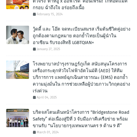
ตัวจริง ‘ต้าห์อู๋ x ออฟโรด’ คอนเฟิร์ม! ไก่ทอดแมค
กรอบ ฉํ่าถึงใจ อร่อยถึงเนื้อ
February 15, 2024
วู้ดดี้ และ โอ๊ต จดทะเบียนสมรส เริ่มต้นชีวิตคู่อย่าง
ถูกต้องตามกฎหมาย ตอกย้ำไทยเป็นผู้นำใน
อาเซียน รับรองสิทธิ LGBTQIAN+
January 27, 2025
โรงพยาบาลบำรุงราษฎร์ภูเก็ต สนับสนุนโครงการ
เครื่องกระตุกหัวใจไฟฟ้าอัตโนมัติ (AED) ให้ทีม
บริการการ แพทย์ฉุกเฉินสาธารณะ (EMS) ตอกย้ำ
ความมุ่งมั่นใน การช่วยเหลือผู้ป่วยภาวะวิกฤตอย่าง
เร่งด่วน
April 04, 2025
บริดจสโตนเดินหน้าโครงการ “Bridgestone Road
Safety” ต่อเนื่องสู่ปีที่ 3 จับมือภาคีเครือข่าย พร้อม
ขานรับ “นโยบายกรุงเทพมหานคร 9 ด้าน 9 ดี”
March 01, 2024