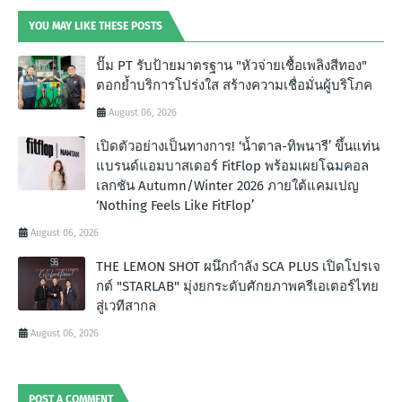
YOU MAY LIKE THESE POSTS
ปั๊ม PT รับป้ายมาตรฐาน "หัวจ่ายเชื้อเพลิงสีทอง"
ตอกย้ำบริการโปร่งใส สร้างความเชื่อมั่นผู้บริโภค
August 06, 2026
เปิดตัวอย่างเป็นทางการ! ‘น้ำตาล-ทิพนารี’ ขึ้นแท่น
แบรนด์แอมบาสเดอร์ FitFlop พร้อมเผยโฉมคอล
เลกชัน Autumn/Winter 2026 ภายใต้แคมเปญ
‘Nothing Feels Like FitFlop’
August 06, 2026
THE LEMON SHOT ผนึกกำลัง SCA PLUS เปิดโปรเจ
กต์ "STARLAB" มุ่งยกระดับศักยภาพครีเอเตอร์ไทย
สู่เวทีสากล
August 06, 2026
POST A COMMENT