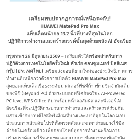
เตรียมพบปรากฏการณ์เหนือระดับ!
HUAWEI MatePad Pro Max
แท็บเล็ตหน้าจอ 13.2 นิ้วที่บางที่สุดในโลก
ปฏิวัติการทำงานและสร้างสรรค์ขั้นสุดด้วยพลัง AI อัจฉริยะ
กรุงเทพฯ 26 มิถุนายน 2569
– เตรียมตัวให้
พร้อมสำหรับการ
ปฏิวัติวงการเทคโนโลยีครั้งใหม่! หัวเว่ย คอนซูมเมอร์ บิสสิเนส
กรุ๊ป (ประเทศไทย)
เตรียมส่งมอบนิยามใหม่ของประสิทธิภาพการ
ทำงานที่เหนือกว่าด้วยการเปิดตัว
HUAWEI MatePad Pro Max
สุดยอดแท็บเล็ตเรือธงระดับมาสเตอร์พีซที่ก้าวข้ามขีดจำกัดเดิม
ของพีซี (Beyond PC) ด้วยระบบออฟฟิศอัจฉริยะ AI-Powered
PC-level WPS Office ที่มาพร้อมหน้าจอสัมผัส และฟีเจอร์ AI
อัจฉริยะที่จะปฏิวัติกระบวนการทำงานและสร้างสรรค์ร่วมกัน
ผสานเข้ากับงานดีไซน์พรีเมียมที่บางและเบาที่สุดในโลก มอบ
ประสบการณ์ระดับโปรที่ทั้งทรงพลังและพกพาง่ายอย่างไร้ขีด
จำกัดในเครื่องเดียว เพื่อตอบโจทย์ทุกการทำงานพร้อมการ
สร้างสรรค์อย่างไร้ขอบเขต ออกแบบมาเพื่อทลายทุกข้อจำกัด