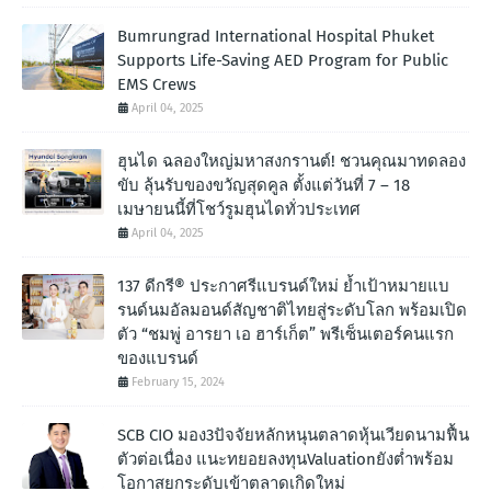
Bumrungrad International Hospital Phuket
Supports Life-Saving AED Program for Public
EMS Crews
April 04, 2025
ฮุนได ฉลองใหญ่มหาสงกรานต์! ชวนคุณมาทดลอง
ขับ ลุ้นรับของขวัญสุดคูล ตั้งแต่วันที่ 7 – 18
เมษายนนี้ที่โชว์รูมฮุนไดทั่วประเทศ
April 04, 2025
137 ดีกรี® ประกาศรีแบรนด์ใหม่ ย้ำเป้าหมายแบ
รนด์นมอัลมอนด์สัญชาติไทยสู่ระดับโลก พร้อมเปิด
ตัว “ชมพู่ อารยา เอ ฮาร์เก็ต” พรีเซ็นเตอร์คนแรก
ของแบรนด์
February 15, 2024
SCB CIO มอง3ปัจจัยหลักหนุนตลาดหุ้นเวียดนามฟื้น
ตัวต่อเนื่อง แนะทยอยลงทุนValuationยังต่ำพร้อม
โอกาสยกระดับเข้าตลาดเกิดใหม่