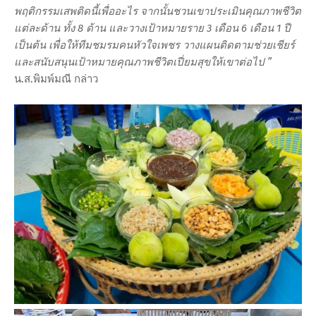
พฤติกรรมเสพติดนี้เพื่ออะไร จากนั้นชวนเขาประเมินคุณภาพชีวิต
แต่ละด้าน ทั้ง 8 ด้าน และวางเป้าหมายราย 3 เดือน 6 เดือน 1 ปี
เป็นต้น เพื่อให้ทีมชมรมคนหัวใจเพชร วางแผนติดตามช่วยเชียร์
และสนับสนุนเป้าหมายคุณภาพชีวิตเปี่ยมสุขให้เขาต่อไป ”
น.ส.พิมพ์มณี กล่าว