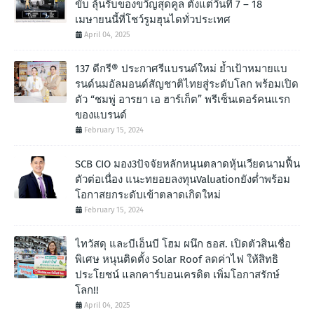
ขับ ลุ้นรับของขวัญสุดคูล ตั้งแต่วันที่ 7 – 18
เมษายนนี้ที่โชว์รูมฮุนไดทั่วประเทศ
April 04, 2025
137 ดีกรี® ประกาศรีแบรนด์ใหม่ ย้ำเป้าหมายแบ
รนด์นมอัลมอนด์สัญชาติไทยสู่ระดับโลก พร้อมเปิด
ตัว “ชมพู่ อารยา เอ ฮาร์เก็ต” พรีเซ็นเตอร์คนแรก
ของแบรนด์
February 15, 2024
SCB CIO มอง3ปัจจัยหลักหนุนตลาดหุ้นเวียดนามฟื้น
ตัวต่อเนื่อง แนะทยอยลงทุนValuationยังต่ำพร้อม
โอกาสยกระดับเข้าตลาดเกิดใหม่
February 15, 2024
ไทวัสดุ และบีเอ็นบี โฮม ผนึก ธอส. เปิดตัวสินเชื่อ
พิเศษ หนุนติดตั้ง Solar Roof ลดค่าไฟ ให้สิทธิ
ประโยชน์ แลกคาร์บอนเครดิต เพิ่มโอกาสรักษ์
โลก!!
April 04, 2025