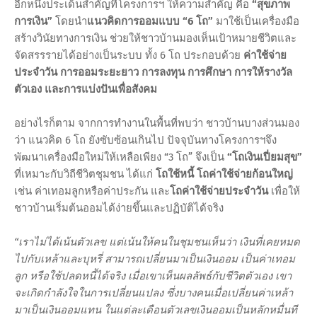
อีกหนึ่งประเด็นสำคัญที่โครงการฯ ให้ความสำคัญ คือ
“สุขภาพ
การเงิน”
โดยนำ
แนวคิดการออมแบบ
“6 โถ”
มาใช้เป็นเครื่องมือ
สร้างวินัยทางการเงิน ช่วยให้ชาวบ้านมองเห็นเป้าหมายชีวิตและ
จัดสรรรายได้อย่างเป็นระบบ ทั้ง 6 โถ ประกอบด้วย
ค่าใช้จ่าย
ประจำวัน การออมระยะยาว การลงทุน การศึกษา การให้รางวัล
ตัวเอง และการแบ่งปันเพื่อสังคม
อย่างไรก็ตาม จากการทำงานในพื้นที่พบว่า ชาวบ้านบางส่วนมอง
ว่า แนวคิด 6 โถ ยังซับซ้อนเกินไป ปัจจุบันทางโครงการฯจึง
พัฒนาเครื่องมือใหม่ให้เหลือเพียง “3 โถ” จึงเป็น
“โถเงินเปี่ยมสุข”
ที่เหมาะกับวิถีชีวิตชุมชน ได้แก่
โถใช้หนี้ โถค่าใช้จ่ายก้อนใหญ่
เช่น ค่าเทอมลูกหรือค่าประกัน และ
โถค่าใช้จ่ายประจำวัน
เพื่อให้
ชาวบ้านเริ่มต้นออมได้ง่ายขึ้นและปฏิบัติได้จริง
“เราไม่ได้เน้นตัวเลข แต่เน้นให้คนในชุมชนเห็นว่า เงินที่เคยหมด
ไปกับเหล้าและบุหรี่ สามารถเปลี่ยนมาเป็นเงินออม เป็นค่าเทอม
ลูก หรือใช้ปลดหนี้ได้จริง เมื่อเขาเห็นผลลัพธ์กับชีวิตตัวเอง เขา
จะเกิดกำลังใจในการเปลี่ยนแปลง ซึ่งบางคนเมื่อเปลี่ยนค่าเหล้า
มาเป็นเงินออมแทน ในแต่ละเดือนตัวเลขเงินออมเป็นหลักหมื่นที