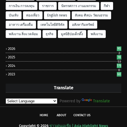
การเงิน การลงทุน
ราชการ
นิทรรศการ งานมหกรรม
กีฬา
บันเทิง
ท่องเที่ยว
English news
สังคม ศิลปะ วัฒนธรรม
อาหาร เครื่องดื่ม
เทคโนโลยีดิจิทัล
อสังหาริมทรัพย์
พลังงาน สิ่งแวดล้อม
ธุรกิจ
มูลนิธิป่อเต็กตึ๊ง
พลังงาน
2026
95
2
2025
18
53
2024
176
0
2023
60
Translate
Powered by
Translate
HOME
ABOUT
CONTACT US
Copyright ©
2026
ข่าวเด่นเอเชีย | Asia Highlight News