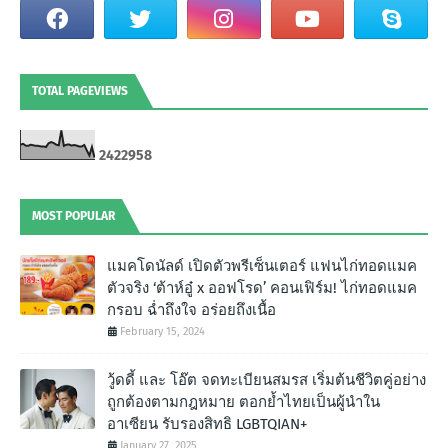
TOTAL PAGEVIEWS
2
4
2
2
9
5
8
MOST POPULAR
แมคโดนัลด์ เปิดตัวพรีเซ็นเตอร์ แฟนไก่ทอดแมค
ตัวจริง ‘ต้าห์อู๋ x ออฟโรด’ คอนเฟิร์ม! ไก่ทอดแมค
กรอบ ฉํ่าถึงใจ อร่อยถึงเนื้อ
February 15, 2024
วู้ดดี้ และ โอ๊ต จดทะเบียนสมรส เริ่มต้นชีวิตคู่อย่าง
ถูกต้องตามกฎหมาย ตอกย้ำไทยเป็นผู้นำใน
อาเซียน รับรองสิทธิ LGBTQIAN+
January 27, 2025