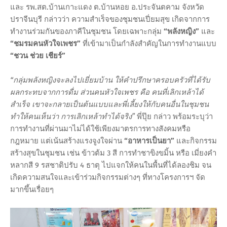
และ รพ.สต.บ้านเกาะแดง ต.บ้านหอย อ.ประจันตคาม จังหวัด
ปราจีนบุรี กล่าวว่า ความสำเร็จของชุมชนเปี่ยมสุข เกิดจากการ
ทำงานร่วมกันของภาคีในชุมชน โดยเฉพาะกลุ่ม
“พลังหญิง”
และ
“ชมรมคนหัวใจเพชร”
ที่เข้ามาเป็นกำลังสำคัญในการทำงานแบบ
“ชวน ช่วย เชียร์”
“กลุ่มพลังหญิงจะลงไปเยี่ยมบ้าน ให้คำปรึกษาครอบครัวที่ได้รับ
ผลกระทบจากการดื่ม ส่วนคนหัวใจเพชร คือ คนที่เลิกเหล้าได้
สำเร็จ เขาจะกลายเป็นต้นแบบและพี่เลี้ยงให้กับคนอื่นในชุมชน
ทำให้คนเห็นว่า การเลิกเหล้าทำได้จริง”
พี่ปุ๊ย กล่าว พร้อมระบุว่า
การทำงานที่ผ่านมาไม่ได้ใช้เพียงมาตรการทางสังคมหรือ
กฎหมาย แต่เน้นสร้างแรงจูงใจผ่าน
“อาหารเป็นยา”
และกิจกรรม
สร้างสุขในชุมชน เช่น ข้าวต้ม 3 สี การทำชาขิงขมิ้น หรือ เมี่ยงคำ
หลากสี 9 รสชาติปรับ 4 ธาตุ ไปแจกให้คนในพื้นที่ได้ลองชิม จน
เกิดความสนใจและเข้าร่วมกิจกรรมต่างๆ ที่ทางโครงการฯ จัด
มากขึ้นเรื่อยๆ