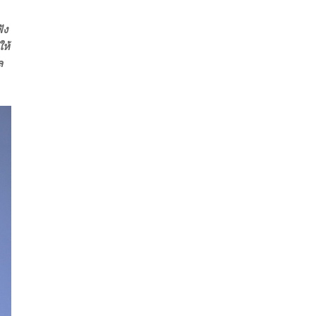
ัง
ให้
ล