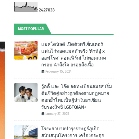
2
4
2
7
0
3
3
MOST POPULAR
แมคโดนัลด์ เปิดตัวพรีเซ็นเตอร์
แฟนไก่ทอดแมคตัวจริง ‘ต้าห์อู๋ x
ออฟโรด’ คอนเฟิร์ม! ไก่ทอดแมค
กรอบ ฉํ่าถึงใจ อร่อยถึงเนื้อ
February 15, 2024
วู้ดดี้ และ โอ๊ต จดทะเบียนสมรส เริ่ม
ต้นชีวิตคู่อย่างถูกต้องตามกฎหมาย
ตอกย้ำไทยเป็นผู้นำในอาเซียน
รับรองสิทธิ LGBTQIAN+
January 27, 2025
โรงพยาบาลบำรุงราษฎร์ภูเก็ต
สนับสนุนโครงการ เครื่องกระตุก