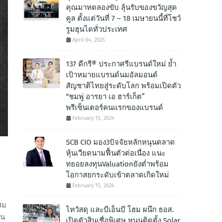
คุณมาทดลองขับ ลุ้นรับของขวัญสุด
คูล ตั้งแต่วันที่ 7 – 18 เมษายนนี้ที่โชว์
รูมฮุนไดทั่วประเทศ
April 04, 2025
137 ดีกรี® ประกาศรีแบรนด์ใหม่ ย้ำ
เป้าหมายแบรนด์นมอัลมอนด์
สัญชาติไทยสู่ระดับโลก พร้อมเปิดตัว
“ชมพู่ อารยา เอ ฮาร์เก็ต”
พรีเซ็นเตอร์คนแรกของแบรนด์
February 15, 2024
SCB CIO มอง3ปัจจัยหลักหนุนตลาด
หุ้นเวียดนามฟื้นตัวต่อเนื่อง แนะ
ทยอยลงทุนValuationยังต่ำพร้อม
โอกาสยกระดับเข้าตลาดเกิดใหม่
February 15, 2024
สม
ไทวัสดุ และบีเอ็นบี โฮม ผนึก ธอส.
ิน
เปิดตัวสินเชื่อพิเศษ หนุนติดตั้ง Solar