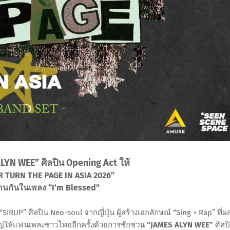
LYN WEE” ศิลปิน Opening Act ให้
R TURN THE PAGE IN ASIA 2026”
านกันในเพลง “I’m Blessed”
IRUP” ศิลปิน Neo-soul จากญี่ปุ่น ผู้สร้างเอกลักษณ์ “Sing + Rap” ที่ผ
หญ่ให้แฟนเพลงชาวไทยอีกครั้งด้วยการชักชวน
“JAMES ALYN WEE”
ศิลป