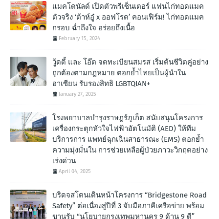
แมคโดนัลด์ เปิดตัวพรีเซ็นเตอร์ แฟนไก่ทอดแมค
ตัวจริง ‘ต้าห์อู๋ x ออฟโรด’ คอนเฟิร์ม! ไก่ทอดแมค
กรอบ ฉํ่าถึงใจ อร่อยถึงเนื้อ
February 15, 2024
วู้ดดี้ และ โอ๊ต จดทะเบียนสมรส เริ่มต้นชีวิตคู่อย่าง
ถูกต้องตามกฎหมาย ตอกย้ำไทยเป็นผู้นำใน
อาเซียน รับรองสิทธิ LGBTQIAN+
January 27, 2025
โรงพยาบาลบำรุงราษฎร์ภูเก็ต สนับสนุนโครงการ
เครื่องกระตุกหัวใจไฟฟ้าอัตโนมัติ (AED) ให้ทีม
บริการการ แพทย์ฉุกเฉินสาธารณะ (EMS) ตอกย้ำ
ความมุ่งมั่นใน การช่วยเหลือผู้ป่วยภาวะวิกฤตอย่าง
เร่งด่วน
April 04, 2025
บริดจสโตนเดินหน้าโครงการ “Bridgestone Road
Safety” ต่อเนื่องสู่ปีที่ 3 จับมือภาคีเครือข่าย พร้อม
ขานรับ “นโยบายกรุงเทพมหานคร 9 ด้าน 9 ดี”