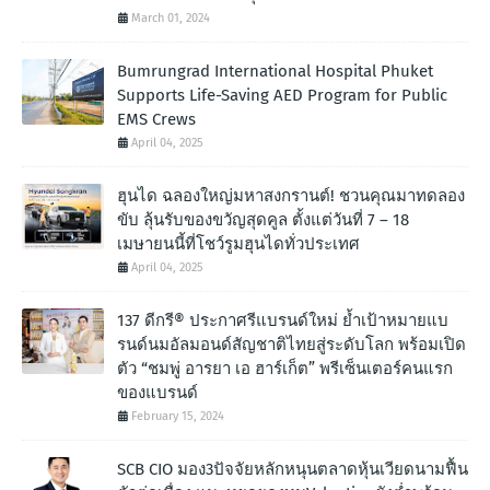
March 01, 2024
Bumrungrad International Hospital Phuket
Supports Life-Saving AED Program for Public
EMS Crews
April 04, 2025
ฮุนได ฉลองใหญ่มหาสงกรานต์! ชวนคุณมาทดลอง
ขับ ลุ้นรับของขวัญสุดคูล ตั้งแต่วันที่ 7 – 18
เมษายนนี้ที่โชว์รูมฮุนไดทั่วประเทศ
April 04, 2025
137 ดีกรี® ประกาศรีแบรนด์ใหม่ ย้ำเป้าหมายแบ
รนด์นมอัลมอนด์สัญชาติไทยสู่ระดับโลก พร้อมเปิด
ตัว “ชมพู่ อารยา เอ ฮาร์เก็ต” พรีเซ็นเตอร์คนแรก
ของแบรนด์
February 15, 2024
SCB CIO มอง3ปัจจัยหลักหนุนตลาดหุ้นเวียดนามฟื้น