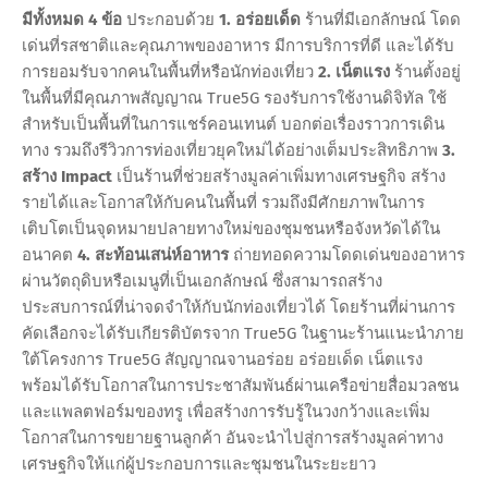
มีทั้งหมด 4 ข้อ
ประกอบด้วย
1. อร่อยเด็ด
ร้านที่มีเอกลักษณ์ โดด
เด่นที่รสชาติและคุณภาพของอาหาร มีการบริการที่ดี และได้รับ
การยอมรับจากคนในพื้นที่หรือนักท่องเที่ยว
2. เน็ตแรง
ร้านตั้งอยู่
ในพื้นที่มีคุณภาพสัญญาณ True5G รองรับการใช้งานดิจิทัล ใช้
สำหรับเป็นพื้นที่ในการแชร์คอนเทนต์ บอกต่อเรื่องราวการเดิน
ทาง รวมถึงรีวิวการท่องเที่ยวยุคใหม่ได้อย่างเต็มประสิทธิภาพ
3.
สร้าง Impact
เป็นร้านที่ช่วยสร้างมูลค่าเพิ่มทางเศรษฐกิจ สร้าง
รายได้และโอกาสให้กับคนในพื้นที่ รวมถึงมีศักยภาพในการ
เติบโตเป็นจุดหมายปลายทางใหม่ของชุมชนหรือจังหวัดได้ใน
อนาคต
4. สะท้อนเสน่ห์อาหาร
ถ่ายทอดความโดดเด่นของอาหาร
ผ่านวัตถุดิบหรือเมนูที่เป็นเอกลักษณ์ ซึ่งสามารถสร้าง
ประสบการณ์ที่น่าจดจำให้กับนักท่องเที่ยวได้ โดยร้านที่ผ่านการ
คัดเลือกจะได้รับเกียรติบัตรจาก True5G ในฐานะร้านแนะนำภาย
ใต้โครงการ True5G สัญญาณจานอร่อย อร่อยเด็ด เน็ตแรง
พร้อมได้รับโอกาสในการประชาสัมพันธ์ผ่านเครือข่ายสื่อมวลชน
และแพลตฟอร์มของทรู เพื่อสร้างการรับรู้ในวงกว้างและเพิ่ม
โอกาสในการขยายฐานลูกค้า อันจะนำไปสู่การสร้างมูลค่าทาง
เศรษฐกิจให้แก่ผู้ประกอบการและชุมชนในระยะยาว