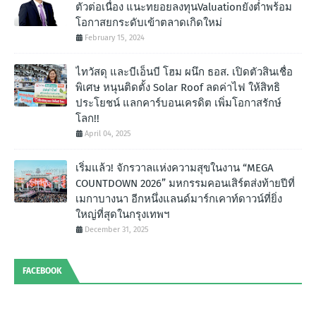
ตัวต่อเนื่อง แนะทยอยลงทุนValuationยังต่ำพร้อม
โอกาสยกระดับเข้าตลาดเกิดใหม่
February 15, 2024
ไทวัสดุ และบีเอ็นบี โฮม ผนึก ธอส. เปิดตัวสินเชื่อ
พิเศษ หนุนติดตั้ง Solar Roof ลดค่าไฟ ให้สิทธิ
ประโยชน์ แลกคาร์บอนเครดิต เพิ่มโอกาสรักษ์
โลก!!
April 04, 2025
เริ่มแล้ว! จักรวาลแห่งความสุขในงาน “MEGA
COUNTDOWN 2026” มหกรรมคอนเสิร์ตส่งท้ายปีที่
เมกาบางนา อีกหนึ่งแลนด์มาร์กเคาท์ดาวน์ที่ยิ่ง
ใหญ่ที่สุดในกรุงเทพฯ
December 31, 2025
FACEBOOK