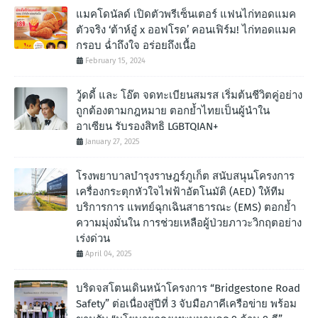
แมคโดนัลด์ เปิดตัวพรีเซ็นเตอร์ แฟนไก่ทอดแมค
ตัวจริง ‘ต้าห์อู๋ x ออฟโรด’ คอนเฟิร์ม! ไก่ทอดแมค
กรอบ ฉํ่าถึงใจ อร่อยถึงเนื้อ
February 15, 2024
วู้ดดี้ และ โอ๊ต จดทะเบียนสมรส เริ่มต้นชีวิตคู่อย่าง
ถูกต้องตามกฎหมาย ตอกย้ำไทยเป็นผู้นำใน
อาเซียน รับรองสิทธิ LGBTQIAN+
January 27, 2025
โรงพยาบาลบำรุงราษฎร์ภูเก็ต สนับสนุนโครงการ
เครื่องกระตุกหัวใจไฟฟ้าอัตโนมัติ (AED) ให้ทีม
บริการการ แพทย์ฉุกเฉินสาธารณะ (EMS) ตอกย้ำ
ความมุ่งมั่นใน การช่วยเหลือผู้ป่วยภาวะวิกฤตอย่าง
เร่งด่วน
April 04, 2025
บริดจสโตนเดินหน้าโครงการ “Bridgestone Road
Safety” ต่อเนื่องสู่ปีที่ 3 จับมือภาคีเครือข่าย พร้อม