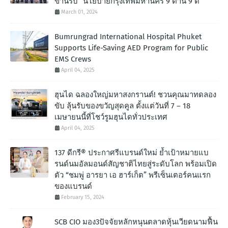
ขานรับ “นโยบายกรุงเทพมหานคร 9 ด้าน 9 ดี”
March 01, 2024
Bumrungrad International Hospital Phuket
Supports Life-Saving AED Program for Public
EMS Crews
April 04, 2025
ฮุนได ฉลองใหญ่มหาสงกรานต์! ชวนคุณมาทดลอง
ขับ ลุ้นรับของขวัญสุดคูล ตั้งแต่วันที่ 7 – 18
เมษายนนี้ที่โชว์รูมฮุนไดทั่วประเทศ
April 04, 2025
137 ดีกรี® ประกาศรีแบรนด์ใหม่ ย้ำเป้าหมายแบ
รนด์นมอัลมอนด์สัญชาติไทยสู่ระดับโลก พร้อมเปิด
ตัว “ชมพู่ อารยา เอ ฮาร์เก็ต” พรีเซ็นเตอร์คนแรก
ของแบรนด์
February 15, 2024
SCB CIO มอง3ปัจจัยหลักหนุนตลาดหุ้นเวียดนามฟื้น