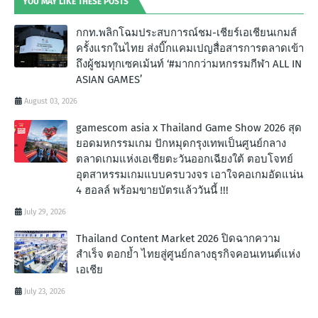
YOU MAY LIKE THESE POSTS
กกท.พลิกโฉมประสบการณ์ชม-เชียร์เอเชียนเกมส์
ครั้งแรกในไทย ส่งบิ๊กแคมเปญสื่อสารการตลาดเข้า
ถึงผู้ชมทุกเซคเม้นท์ ‘#มากกว่ามหกรรมกีฬา ALL IN
ASIAN GAMES’
August 03, 2026
gamescom asia x Thailand Game Show 2026 สุด
ยอดมหกรรมเกม ปักหมุดกรุงเทพเป็นศูนย์กลาง
ตลาดเกมแห่งเอเชียตะวันออกเฉียงใต้ ตอบโจทย์
อุตสาหรรมเกมแบบครบวงจร เอาใจคอเกมอัดแน่น
4 ฮอลล์ พร้อมขายบัตรแล้ววันนี้ !!!
July 29, 2026
Thailand Content Market 2026 ปิดฉากความ
สำเร็จ ตอกย้ำ ไทยสู่ศูนย์กลางธุรกิจคอนเทนต์แห่ง
เอเชีย
July 23, 2026