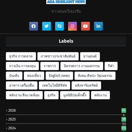
ข่าวเด่นทวีปเอเชีย
Labels
ธุรกิจ การตลาด
ภาพข่าวประชาสัมพันธ์
ยานยนต์
การเงิน การลงทุน
ราชการ
นิทรรศการ งานมหกรรม
กีฬา
บันเทิง
ท่องเที่ยว
English news
สังคม ศิลปะ วัฒนธรรม
อาหาร เครื่องดื่ม
เทคโนโลยีดิจิทัล
อสังหาริมทรัพย์
พลังงาน สิ่งแวดล้อม
ธุรกิจ
มูลนิธิป่อเต็กตึ๊ง
พลังงาน
2026
94
4
2025
18
53
2024
176