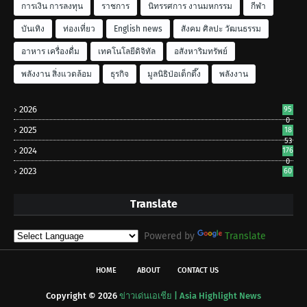
การเงิน การลงทุน
ราชการ
นิทรรศการ งานมหกรรม
กีฬา
บันเทิง
ท่องเที่ยว
English news
สังคม ศิลปะ วัฒนธรรม
อาหาร เครื่องดื่ม
เทคโนโลยีดิจิทัล
อสังหาริมทรัพย์
พลังงาน สิ่งแวดล้อม
ธุรกิจ
มูลนิธิป่อเต็กตึ๊ง
พลังงาน
2026
95
0
2025
18
53
2024
176
0
2023
60
Translate
Powered by
Translate
HOME
ABOUT
CONTACT US
Copyright ©
2026
ข่าวเด่นเอเชีย | Asia Highlight News