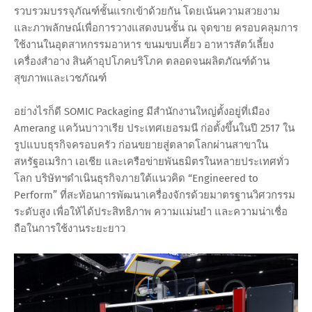
รวบรวมบรรจุภัณฑ์ชั้นแรกเข้าด้วยกัน โดยเน้นความสวยงาม
และภาพลักษณ์เพื่อการวางแสดงบนชั้น ณ จุดขาย ครอบคลุมการ
ใช้งานในอุตสาหกรรมอาหาร ขนมขบเคี้ยว อาหารสัตว์เลี้ยง
เครื่องสำอาง สินค้าอุปโภคบริโภค ตลอดจนผลิตภัณฑ์ด้าน
สุขภาพและเวชภัณฑ์
อย่างไรก็ดี SOMIC Packaging มีสำนักงานใหญ่ตั้งอยู่ที่เมือง
Amerang แคว้นบาวาเรีย ประเทศเยอรมนี ก่อตั้งขึ้นในปี 2517 ใน
รูปแบบธุรกิจครอบครัว ก่อนขยายสู่ตลาดโลกผ่านสาขาใน
สหรัฐอเมริกา เอเชีย และเครือข่ายพันธมิตรในหลายประเทศทั่ว
โลก บริษัทฯดำเนินธุรกิจภายใต้แนวคิด “Engineered to
Perform” ที่สะท้อนการพัฒนาเครื่องจักรด้วยมาตรฐานวิศวกรรม
ระดับสูง เพื่อให้ได้ประสิทธิภาพ ความแม่นยำ และความน่าเชื่อ
ถือในการใช้งานระยะยาว