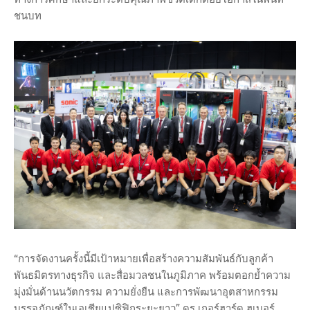
ชนบท
“การจัดงานครั้งนี้มีเป้าหมายเพื่อสร้างความสัมพันธ์กับลูกค้า
พันธมิตรทางธุรกิจ และสื่อมวลชนในภูมิภาค พร้อมตอกย้ำความ
มุ่งมั่นด้านนวัตกรรม ความยั่งยืน และการพัฒนาอุตสาหกรรม
บรรจุภัณฑ์ในเอเชียแปซิฟิกระยะยาว” ดร.เกอร์ฮาร์ด ฮูเบอร์