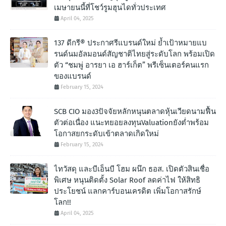
เมษายนนี้ที่โชว์รูมฮุนไดทั่วประเทศ
April 04, 2025
137 ดีกรี® ประกาศรีแบรนด์ใหม่ ย้ำเป้าหมายแบ
รนด์นมอัลมอนด์สัญชาติไทยสู่ระดับโลก พร้อมเปิด
ตัว “ชมพู่ อารยา เอ ฮาร์เก็ต” พรีเซ็นเตอร์คนแรก
ของแบรนด์
February 15, 2024
SCB CIO มอง3ปัจจัยหลักหนุนตลาดหุ้นเวียดนามฟื้น
ตัวต่อเนื่อง แนะทยอยลงทุนValuationยังต่ำพร้อม
โอกาสยกระดับเข้าตลาดเกิดใหม่
February 15, 2024
ไทวัสดุ และบีเอ็นบี โฮม ผนึก ธอส. เปิดตัวสินเชื่อ
พิเศษ หนุนติดตั้ง Solar Roof ลดค่าไฟ ให้สิทธิ
ประโยชน์ แลกคาร์บอนเครดิต เพิ่มโอกาสรักษ์
โลก!!
April 04, 2025