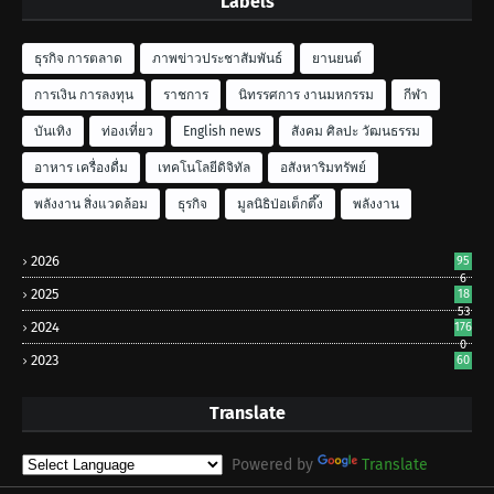
Labels
ธุรกิจ การตลาด
ภาพข่าวประชาสัมพันธ์
ยานยนต์
การเงิน การลงทุน
ราชการ
นิทรรศการ งานมหกรรม
กีฬา
บันเทิง
ท่องเที่ยว
English news
สังคม ศิลปะ วัฒนธรรม
อาหาร เครื่องดื่ม
เทคโนโลยีดิจิทัล
อสังหาริมทรัพย์
พลังงาน สิ่งแวดล้อม
ธุรกิจ
มูลนิธิป่อเต็กตึ๊ง
พลังงาน
2026
95
6
2025
18
53
2024
176
0
2023
60
Translate
Powered by
Translate