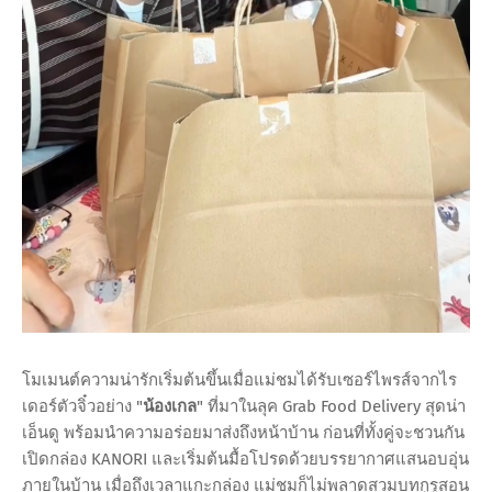
โมเมนต์ความน่ารักเริ่มต้นขึ้นเมื่อแม่ชมได้รับเซอร์ไพรส์จากไร
เดอร์ตัวจิ๋วอย่าง "
น้องเกล
" ที่มาในลุค Grab Food Delivery สุดน่า
เอ็นดู พร้อมนำความอร่อยมาส่งถึงหน้าบ้าน ก่อนที่ทั้งคู่จะชวนกัน
เปิดกล่อง KANORI และเริ่มต้นมื้อโปรดด้วยบรรยากาศแสนอบอุ่น
ภายในบ้าน เมื่อถึงเวลาแกะกล่อง แม่ชมก็ไม่พลาดสวมบทกูรูสอน