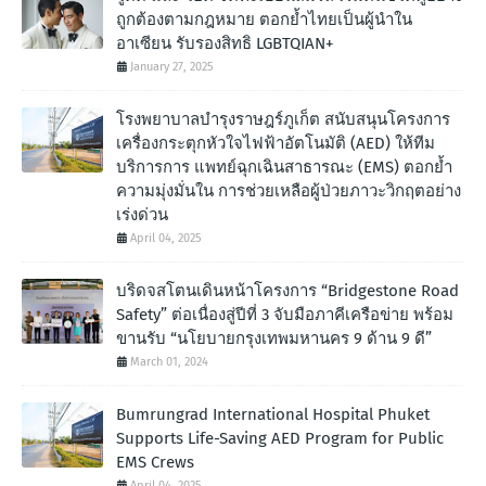
ถูกต้องตามกฎหมาย ตอกย้ำไทยเป็นผู้นำใน
อาเซียน รับรองสิทธิ LGBTQIAN+
January 27, 2025
โรงพยาบาลบำรุงราษฎร์ภูเก็ต สนับสนุนโครงการ
เครื่องกระตุกหัวใจไฟฟ้าอัตโนมัติ (AED) ให้ทีม
บริการการ แพทย์ฉุกเฉินสาธารณะ (EMS) ตอกย้ำ
ความมุ่งมั่นใน การช่วยเหลือผู้ป่วยภาวะวิกฤตอย่าง
เร่งด่วน
April 04, 2025
บริดจสโตนเดินหน้าโครงการ “Bridgestone Road
Safety” ต่อเนื่องสู่ปีที่ 3 จับมือภาคีเครือข่าย พร้อม
ขานรับ “นโยบายกรุงเทพมหานคร 9 ด้าน 9 ดี”
March 01, 2024
Bumrungrad International Hospital Phuket
Supports Life-Saving AED Program for Public
EMS Crews
April 04, 2025