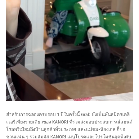
สำหรับการฉลองครบรอบ 1 ปีในครั้งนี้ Grab ยังเป็นพันธมิตรเดลิ
เวอรี่เพียงรายเดียวของ KANORI ที่ร่วมส่งมอบประสบการณ์แฮนด์
โรลพรีเมียมถึงบ้านลูกค้าทั่วประเทศ และแม่ชม-น้องเกล ก็ขอ
ชวนแฟน ๆ ร่วมสัมผัส KANORI เมนูโปรดและโปรโมชั่นสุดพิเศษ