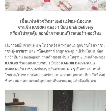
เมื่อแฟนตัวจริงมาเอง! แม่ชม-น้องเกล
ชวนชิม KANORI ฉลอง 1 ปีบน Grab Delivery
พร้อมโปรสุดคุ้ม ตอกย้ำภาพแฮนด์โรลเบอร์ 1 ของไทย
เรียกรอยยิ้มจากแฟน ๆ ได้อีกครั้ง สำหรับคู่แม่ลูกขวัญใจมหาชน
"ชมพู่-อารยา"
และ
"น้องเกล"
ที่ล่าสุดควงคู่มาเสิร์ฟโมเมนต์สุด
น่ารักที่ผ่าน Instagram ส่วนตัวของแม่ชม ในฐานะแฟนตัวยงของ
KANORI
ร่วมฉลองครบรอบ 1 ปีของ
KANORI Delivery
บน
แพลตฟอร์ม Grab Delivery พร้อมชวนแฟน ๆ เปิดกล่องแฮนด์
โรลเมนูโปรด ส่งต่อความอร่อยและความสนุกแบบเดียวกับที่ทั้งคู่
ชื่นชอบผ่านคอนเทนต์สุดอบอุ่นที่หลายคนดูแล้วต้องยิ้มตาม