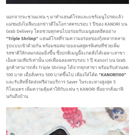
นอกจากจะชวนแฟน ๆ มาทำแฮนด์โรลและแชร์เมนูโปรดแล้ว
แม่ชมยังไม่ลืมบอกข่าวดีในโอกาสครบรอบ 1 ปีของ KANORI บน
Grab Delivery โดยชวนทุกคนไปอร่อยกับเมนูฮอตฮิตอย่าง
"Triple Shrimp"
แฮนด์โรลที่รวมความอร่อยของกุ้งหลากหลาย
รูปแบบเข้าด้วยกัน พร้อมซอสมายองเนสสูตรพิเศษที่ช่วยเพิ่ม
รสชาติให้กลมกล่อมยิ่งขึ้น ซึ่งปกติเมนูนี้จะกดสั่งได้เฉพาะสาขา
เอ็มควอเทียร์เท่านั้น แต่เพื่อฉลองครบรอบ 1 ปี Kanori บน Grab
ลูกค้าสามารถสั่ง Triple Shrimp ได้จากทุกสาขา พร้อมรับส่วนลด
100 บาท เมื่อสั่งครบ 500 บาทขึ้นไป เพียงใส่โค้ด
"KANORI100"
และรับสิทธิ์จัดส่งฟรีผ่านบริการ Saver ในระยะทางสูงสุด 5
กิโลเมตร เพิ่มความคุ้มค่าให้กับแฟน ๆ KANORI ที่อยากสั่งมาฟิ
นกันถึงบ้าน