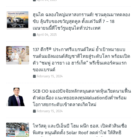
ฮุนได ฉลองใหญ่มหาสงกรานต์! ชวนคุณมาทดลอง
ขับ ลุ้นรับของขวัญสุดคูล ตั้งแต่วันที่ 7 – 18
เมษายนนี้ที่โชว์รูมฮุนไดทั่วประเทศ
April 04, 2025
137 ดีกรี® ประกาศรีแบรนด์ใหม่ ย้ำเป้าหมายแบ
รนด์นมอัลมอนด์สัญชาติไทยสู่ระดับโลก พร้อมเปิด
ตัว “ชมพู่ อารยา เอ ฮาร์เก็ต” พรีเซ็นเตอร์คนแรก
ของแบรนด์
February 15, 2024
SCB CIO มอง3ปัจจัยหลักหนุนตลาดหุ้นเวียดนามฟื้น
ตัวต่อเนื่อง แนะทยอยลงทุนValuationยังต่ำพร้อม
โอกาสยกระดับเข้าตลาดเกิดใหม่
February 15, 2024
ไทวัสดุ และบีเอ็นบี โฮม ผนึก ธอส. เปิดตัวสินเชื่อ
พิเศษ หนุนติดตั้ง Solar Roof ลดค่าไฟ ให้สิทธิ