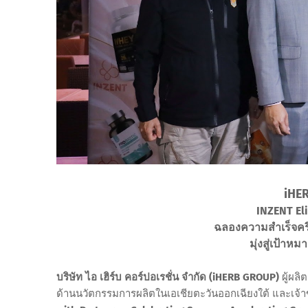
iHE
INZENT Eli
ฉลองความสำเร็จครึ่
มุ่งสู่เป้าห
บริษัท ไอ เฮิร์บ คอร์ปอเรชั่น จำกัด (iHERB GROUP)
ผู้ผล
ด้านนวัตกรรมการผลิตในเอเชียตะวันออกเฉียงใต้ และเจ้