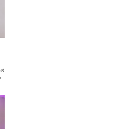
ศรี
ด