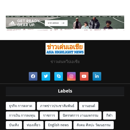
ข่าวเด่นทวีปเอเชีย
Labels
ธุรกิจ การตลาด
ภาพข่าวประชาสัมพันธ์
ยานยนต์
การเงิน การลงทุน
ราชการ
นิทรรศการ งานมหกรรม
กีฬา
บันเทิง
ท่องเที่ยว
English news
สังคม ศิลปะ วัฒนธรรม