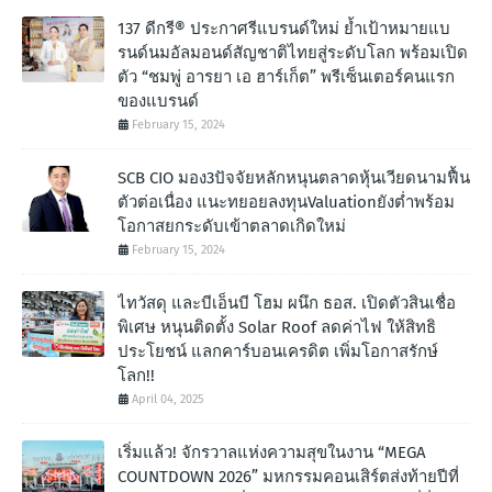
137 ดีกรี® ประกาศรีแบรนด์ใหม่ ย้ำเป้าหมายแบ
รนด์นมอัลมอนด์สัญชาติไทยสู่ระดับโลก พร้อมเปิด
ตัว “ชมพู่ อารยา เอ ฮาร์เก็ต” พรีเซ็นเตอร์คนแรก
ของแบรนด์
February 15, 2024
SCB CIO มอง3ปัจจัยหลักหนุนตลาดหุ้นเวียดนามฟื้น
ตัวต่อเนื่อง แนะทยอยลงทุนValuationยังต่ำพร้อม
โอกาสยกระดับเข้าตลาดเกิดใหม่
February 15, 2024
ไทวัสดุ และบีเอ็นบี โฮม ผนึก ธอส. เปิดตัวสินเชื่อ
พิเศษ หนุนติดตั้ง Solar Roof ลดค่าไฟ ให้สิทธิ
ประโยชน์ แลกคาร์บอนเครดิต เพิ่มโอกาสรักษ์
โลก!!
April 04, 2025
เริ่มแล้ว! จักรวาลแห่งความสุขในงาน “MEGA
COUNTDOWN 2026” มหกรรมคอนเสิร์ตส่งท้ายปีที่