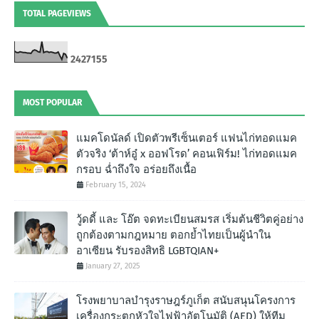
TOTAL PAGEVIEWS
2
4
2
7
1
5
5
MOST POPULAR
แมคโดนัลด์ เปิดตัวพรีเซ็นเตอร์ แฟนไก่ทอดแมค
ตัวจริง ‘ต้าห์อู๋ x ออฟโรด’ คอนเฟิร์ม! ไก่ทอดแมค
กรอบ ฉํ่าถึงใจ อร่อยถึงเนื้อ
February 15, 2024
วู้ดดี้ และ โอ๊ต จดทะเบียนสมรส เริ่มต้นชีวิตคู่อย่าง
ถูกต้องตามกฎหมาย ตอกย้ำไทยเป็นผู้นำใน
อาเซียน รับรองสิทธิ LGBTQIAN+
January 27, 2025
โรงพยาบาลบำรุงราษฎร์ภูเก็ต สนับสนุนโครงการ
เครื่องกระตุกหัวใจไฟฟ้าอัตโนมัติ (AED) ให้ทีม