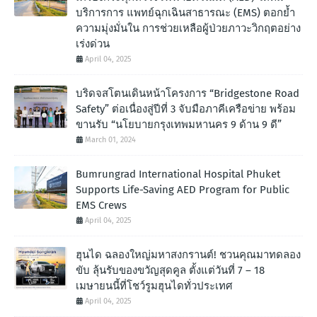
บริการการ แพทย์ฉุกเฉินสาธารณะ (EMS) ตอกย้ำ
ความมุ่งมั่นใน การช่วยเหลือผู้ป่วยภาวะวิกฤตอย่าง
เร่งด่วน
April 04, 2025
บริดจสโตนเดินหน้าโครงการ “Bridgestone Road
Safety” ต่อเนื่องสู่ปีที่ 3 จับมือภาคีเครือข่าย พร้อม
ขานรับ “นโยบายกรุงเทพมหานคร 9 ด้าน 9 ดี”
March 01, 2024
Bumrungrad International Hospital Phuket
Supports Life-Saving AED Program for Public
EMS Crews
April 04, 2025
ฮุนได ฉลองใหญ่มหาสงกรานต์! ชวนคุณมาทดลอง
ขับ ลุ้นรับของขวัญสุดคูล ตั้งแต่วันที่ 7 – 18
เมษายนนี้ที่โชว์รูมฮุนไดทั่วประเทศ
April 04, 2025