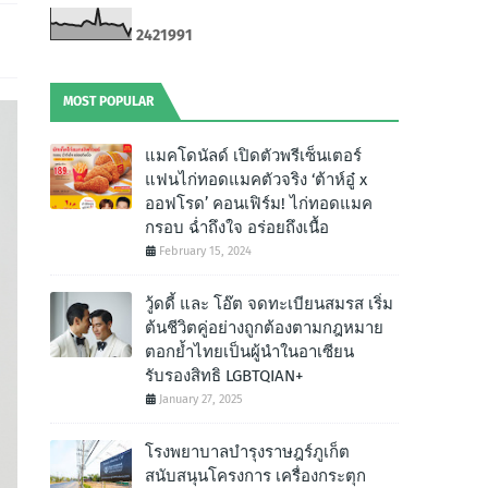
2
4
2
1
9
9
1
MOST POPULAR
แมคโดนัลด์ เปิดตัวพรีเซ็นเตอร์
แฟนไก่ทอดแมคตัวจริง ‘ต้าห์อู๋ x
ออฟโรด’ คอนเฟิร์ม! ไก่ทอดแมค
กรอบ ฉํ่าถึงใจ อร่อยถึงเนื้อ
February 15, 2024
วู้ดดี้ และ โอ๊ต จดทะเบียนสมรส เริ่ม
ต้นชีวิตคู่อย่างถูกต้องตามกฎหมาย
ตอกย้ำไทยเป็นผู้นำในอาเซียน
รับรองสิทธิ LGBTQIAN+
January 27, 2025
โรงพยาบาลบำรุงราษฎร์ภูเก็ต
สนับสนุนโครงการ เครื่องกระตุก