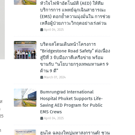
หัวใจไฟฟ้าอัตโนมัติ (AED) ให้ทีม
บริการการ แพทย์ฉุกเฉินสาธารณะ
(EMS) ตอกย้ำความมุ่งมั่นใน การช่วย
เหลือผู้ป่วยภาวะวิกฤตอย่างเร่งด่วน
April 04, 2025
บริดจสโตนเดินหน้าโครงการ
“Bridgestone Road Safety” ต่อเนื่อง
สู่ปีที่ 3 จับมือภาคีเครือข่าย พร้อม
ขานรับ “นโยบายกรุงเทพมหานคร 9
ด้าน 9 ดี”
March 01, 2024
Bumrungrad International
Hospital Phuket Supports Life-
ศส
Saving AED Program for Public
ต
EMS Crews
25
April 04, 2025
ท
ฮุนได ฉลองใหญ่มหาสงกรานต์! ชวน