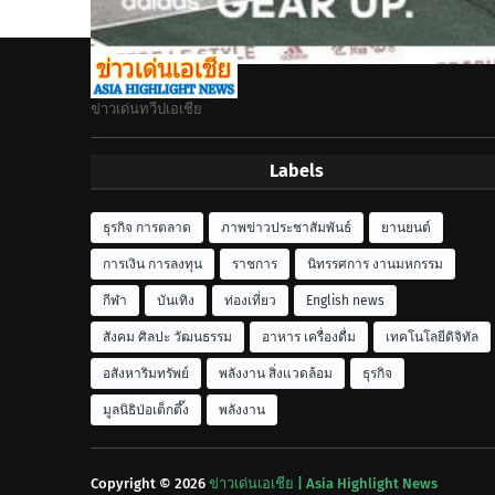
ข่าวเด่นทวีปเอเชีย
Labels
ธุรกิจ การตลาด
ภาพข่าวประชาสัมพันธ์
ยานยนต์
การเงิน การลงทุน
ราชการ
นิทรรศการ งานมหกรรม
กีฬา
บันเทิง
ท่องเที่ยว
English news
สังคม ศิลปะ วัฒนธรรม
อาหาร เครื่องดื่ม
เทคโนโลยีดิจิทัล
อสังหาริมทรัพย์
พลังงาน สิ่งแวดล้อม
ธุรกิจ
มูลนิธิป่อเต็กตึ๊ง
พลังงาน
Copyright ©
2026
ข่าวเด่นเอเชีย | Asia Highlight News