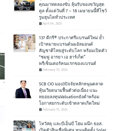
คุณมาทดลองขับ ลุ้นรับของขวัญสุด
คูล ตั้งแต่วันที่ 7 – 18 เมษายนนี้ที่โชว์
รูมฮุนไดทั่วประเทศ
April 04, 2025
137 ดีกรี® ประกาศรีแบรนด์ใหม่ ย้ำ
เป้าหมายแบรนด์นมอัลมอนด์
สัญชาติไทยสู่ระดับโลก พร้อมเปิดตัว
“ชมพู่ อารยา เอ ฮาร์เก็ต”
พรีเซ็นเตอร์คนแรกของแบรนด์
February 15, 2024
SCB CIO มอง3ปัจจัยหลักหนุนตลาด
หุ้นเวียดนามฟื้นตัวต่อเนื่อง แนะ
ทยอยลงทุนValuationยังต่ำพร้อม
โอกาสยกระดับเข้าตลาดเกิดใหม่
February 15, 2024
ไทวัสดุ และบีเอ็นบี โฮม ผนึก ธอส.
เปิดตัวสินเชื่อพิเศษ หนุนติดตั้ง Solar