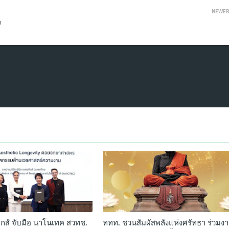
NEWE
า
ติกส์ จับมือ นาโนเทค สวทช.
ททท. ชวนสัมผัสพลังแห่งศรัทธา ร่วมง