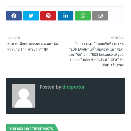
OLDER
NEWER
สมศ.บันทึกเทปถวายพระพรสมเด็จ
“LIL LEAGUE” บอยกรุ๊ปชื่อดังจาก
พระนางเจ้าฯ พระบรมราชินี
“LDH JAPAN” แท๊กทีมสองหนุ่ม “NEX”
และ “AA” จาก “BUS because of you
i shine” ปล่อยซิงเกิลใหม่ “LOCA” รับ
ซัมเมอร์เบรค!!
Posted by
threportor
YOU MAY LIKE THESE POSTS