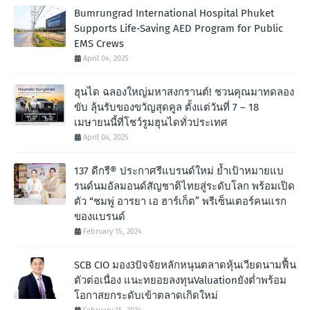
Bumrungrad International Hospital Phuket
Supports Life-Saving AED Program for Public
EMS Crews
April 04, 2025
ฮุนได ฉลองใหญ่มหาสงกรานต์! ชวนคุณมาทดลอง
ขับ ลุ้นรับของขวัญสุดคูล ตั้งแต่วันที่ 7 – 18
เมษายนนี้ที่โชว์รูมฮุนไดทั่วประเทศ
April 04, 2025
137 ดีกรี® ประกาศรีแบรนด์ใหม่ ย้ำเป้าหมายแบ
รนด์นมอัลมอนด์สัญชาติไทยสู่ระดับโลก พร้อมเปิด
ตัว “ชมพู่ อารยา เอ ฮาร์เก็ต” พรีเซ็นเตอร์คนแรก
ของแบรนด์
February 15, 2024
SCB CIO มอง3ปัจจัยหลักหนุนตลาดหุ้นเวียดนามฟื้น
ตัวต่อเนื่อง แนะทยอยลงทุนValuationยังต่ำพร้อม
โอกาสยกระดับเข้าตลาดเกิดใหม่