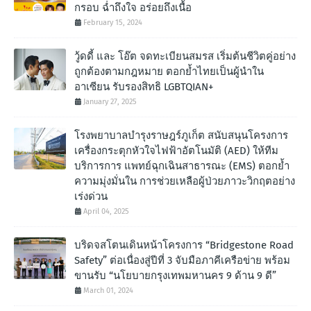
กรอบ ฉํ่าถึงใจ อร่อยถึงเนื้อ
February 15, 2024
วู้ดดี้ และ โอ๊ต จดทะเบียนสมรส เริ่มต้นชีวิตคู่อย่าง
ถูกต้องตามกฎหมาย ตอกย้ำไทยเป็นผู้นำใน
อาเซียน รับรองสิทธิ LGBTQIAN+
January 27, 2025
โรงพยาบาลบำรุงราษฎร์ภูเก็ต สนับสนุนโครงการ
เครื่องกระตุกหัวใจไฟฟ้าอัตโนมัติ (AED) ให้ทีม
บริการการ แพทย์ฉุกเฉินสาธารณะ (EMS) ตอกย้ำ
ความมุ่งมั่นใน การช่วยเหลือผู้ป่วยภาวะวิกฤตอย่าง
เร่งด่วน
April 04, 2025
บริดจสโตนเดินหน้าโครงการ “Bridgestone Road
Safety” ต่อเนื่องสู่ปีที่ 3 จับมือภาคีเครือข่าย พร้อม
ขานรับ “นโยบายกรุงเทพมหานคร 9 ด้าน 9 ดี”
March 01, 2024