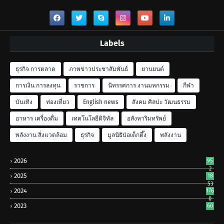
Labels
ธุรกิจ การตลาด
ภาพข่าวประชาสัมพันธ์
ยานยนต์
การเงิน การลงทุน
ราชการ
นิทรรศการ งานมหกรรม
กีฬา
บันเทิง
ท่องเที่ยว
English news
สังคม ศิลปะ วัฒนธรรม
อาหาร เครื่องดื่ม
เทคโนโลยีดิจิทัล
อสังหาริมทรัพย์
พลังงาน สิ่งแวดล้อม
ธุรกิจ
มูลนิธิป่อเต็กตึ๊ง
พลังงาน
2026
95
2
2025
18
53
2024
176
0
2023
60