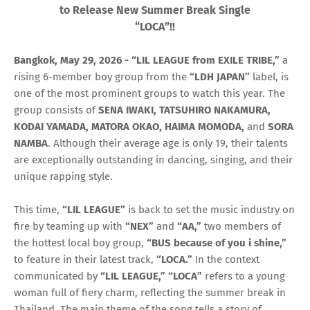
to Release New Summer Break Single
“LOCA”!!
Bangkok, May 29, 2026 - “LIL LEAGUE from EXILE TRIBE,”
a
rising 6-member boy group from the
“LDH JAPAN”
label, is
one of the most prominent groups to watch this year. The
group consists of
SENA IWAKI, TATSUHIRO NAKAMURA,
KODAI YAMADA, MATORA OKAO, HAIMA MOMODA,
and
SORA
NAMBA
. Although their average age is only 19, their talents
are exceptionally outstanding in dancing, singing, and their
unique rapping style.
This time,
“LIL LEAGUE”
is back to set the music industry on
fire by teaming up with
“NEX”
and
“AA,”
two members of
the hottest local boy group,
“BUS because of you i shine,”
to feature in their latest track,
“LOCA.”
In the context
communicated by
“LIL LEAGUE,” “LOCA”
refers to a young
woman full of fiery charm, reflecting the summer break in
Thailand. The main theme of the song tells a story of