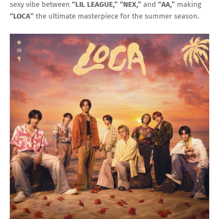
sexy vibe between
“LIL LEAGUE,” “NEX,”
and
“AA,”
making
“LOCA”
the ultimate masterpiece for the summer season.