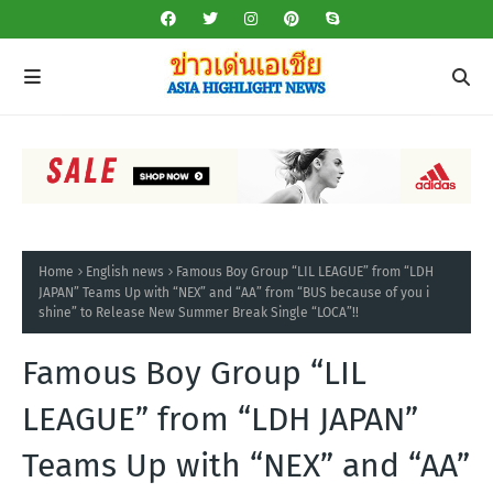
Home
English news
Famous Boy Group “LIL LEAGUE” from “LDH
JAPAN” Teams Up with “NEX” and “AA” from “BUS because of you i
shine” to Release New Summer Break Single “LOCA”!!
Famous Boy Group “LIL
LEAGUE” from “LDH JAPAN”
Teams Up with “NEX” and “AA”