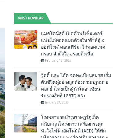
MOST POPULAR
แมคโดนัลด์ เปิดตัวพรีเซ็นเตอร์
แฟนไก่ทอดแมคตัวจริง ‘ต้าห์อู๋ x
ออฟโรด’ คอนเฟิร์ม! ไก่ทอดแมค
กรอบ ฉํ่าถึงใจ อร่อยถึงเนื้อ
February 15, 2024
วู้ดดี้ และ โอ๊ต จดทะเบียนสมรส เริ่ม
ต้นชีวิตคู่อย่างถูกต้องตามกฎหมาย
ตอกย้ำไทยเป็นผู้นำในอาเซียน
รับรองสิทธิ LGBTQIAN+
January 27, 2025
โรงพยาบาลบำรุงราษฎร์ภูเก็ต
สนับสนุนโครงการ เครื่องกระตุก
หัวใจไฟฟ้าอัตโนมัติ (AED) ให้ทีม
บริการการ แพทย์ฉุกเฉินสาธารณะ