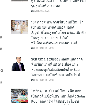
คูล ตั้งแต่วันที่ 7 – 18 เมษายนนี้ที่โชว์
รูมฮุนไดทั่วประเทศ
April 04, 2025
137 ดีกรี® ประกาศรีแบรนด์ใหม่ ย้ำ
เป้าหมายแบรนด์นมอัลมอนด์
สัญชาติไทยสู่ระดับโลก พร้อมเปิดตัว
่น
“ชมพู่ อารยา เอ ฮาร์เก็ต”
พรีเซ็นเตอร์คนแรกของแบรนด์
February 15, 2024
้น
SCB CIO มอง3ปัจจัยหลักหนุนตลาด
หุ้นเวียดนามฟื้นตัวต่อเนื่อง แนะ
ทยอยลงทุนValuationยังต่ำพร้อม
ี่
โอกาสยกระดับเข้าตลาดเกิดใหม่
February 15, 2024
าน
ไทวัสดุ และบีเอ็นบี โฮม ผนึก ธอส.
เปิดตัวสินเชื่อพิเศษ หนุนติดตั้ง Solar
Roof ลดค่าไฟ ให้สิทธิประโยชน์