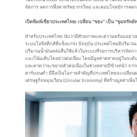
จัดการ ลดการพึ่งพาทรัพยากรใหม่ และตอบโจทย์การลดกา
เปิดพิมพ์เขียวประเทศไทย: เปลี่ยน “ขยะ” เป็น “ขุมทรัพย
สำหรับประเทศไทย นับว่ามีศักยภาพและความพร้อมอย่า
ระบบโลจิสติกส์ที่แข็งแกร่ง ปัจจุบัน ประเทศไทยมีปริมาณกา
ปริมาณน้ำมันหล่อลื่นใช้แล้วในระบบที่รอการบริหารจัด
แนวโน้มเติบโตอย่างต่อเนื่อง โดยมีมูลค่าตลาดอยู่ในระด
และคาดว่าจะขยายตัวต่อเนื่องในช่วงหลายปีข้างหน้า จ
คาร์บอนต่ำ นี่จึงเป็นโอกาสสำคัญที่ประเทศไทยจะเปลี่ยนผ
เศรษฐกิจหมุนเวียน (Circular Economy) ที่สร้างมูลค่าเพิ่มได