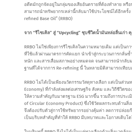
อดีตมักถูกจัดอยู่ในกลุ่มของเสียอันตรายที่ต้องทำลาย หรือ
สามารถนำทรัพยากรเหล่านี้กลับมาใช้ประโยชน์ได้อีกครั้ง ผ่
refined Base Oil” (RRBO)
จาก “รีไซเคิล” สู่ “Upcycling” ชุบชีวิตน้ำมันหล่อลื่นเก่
RRBO ไม่ใช่เพียงการรีไซเคิลในความหมายเดิม แต่เป็นกา
ที่ใช้แล้วผ่านมาตรการคัดแยก นำเข้าสู่กระบวนการกลั่นซ้ำ
หนัก และสารเสื่อมสภาพอย่างหมดจด จนสามารถนำกลับมาเป็
ฐานที่ได้จากการ Re-refining นี้ ในหลายมิติสามารถเทียบเท
RRBO ไม่ได้เป็นเพียงนวัตกรรมวัสดุทางเลือก แต่เป็นส่วน
Economy) ที่กำลังส่งผลต่อเศรษฐกิจ สังคม และวิถีชีวิต
ให้ความสำคัญกับมาตรฐาน ESG มากขึ้น รวมถึงการประเมิน
of Circular Economy Product) ซึ่งใช้วัดผลกระทบด้านส
จึงต้องปรับตัวสู่การใช้ทรัพยากรอย่างคุ้มค่า ลดการปล่อย
เป็นบริบทสำคัญที่ทำให้ RRBO มีบทบาทและโอกาสเติบ
ในบริบทนี้ RRBO จึงไม่ได้เป็นแค่ทางเลือกด้านสิ่งแวดล้อม 