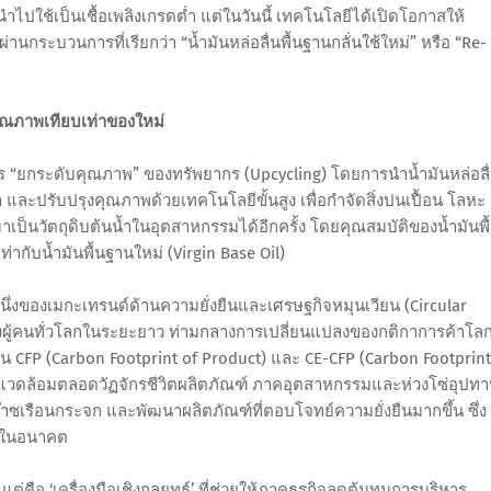
นำไปใช้เป็นเชื้อเพลิงเกรดต่ำ แต่ในวันนี้ เทคโนโลยีได้เปิดโอกาสให้
านกระบวนการที่เรียกว่า “น้ำมันหล่อลื่นพื้นฐานกลั่นใช้ใหม่” หรือ “Re-
า คุณภาพเทียบเท่าของใหม่
ร “ยกระดับคุณภาพ” ของทรัพยากร (Upcycling) โดยการนำน้ำมันหล่อลื
 และปรับปรุงคุณภาพด้วยเทคโนโลยีขั้นสูง เพื่อกำจัดสิ่งปนเปื้อน โลหะ
นวัตถุดิบต้นน้ำในอุตสาหกรรมได้อีกครั้ง โดยคุณสมบัติของน้ำมันพื
่ากับน้ำมันพื้นฐานใหม่ (Virgin Base Oil)
หนึ่งของเมกะเทรนด์ด้านความยั่งยืนและเศรษฐกิจหมุนเวียน (Circular
ของผู้คนทั่วโลกในระยะยาว ท่ามกลางการเปลี่ยนแปลงของกติกาการค้าโลกท
 CFP (Carbon Footprint of Product) และ CE-CFP (Carbon Footprint
ิ่งแวดล้อมตลอดวัฏจักรชีวิตผลิตภัณฑ์ ภาคอุตสาหกรรมและห่วงโซ่อุปท
ก๊าซเรือนกระจก และพัฒนาผลิตภัณฑ์ที่ตอบโจทย์ความยั่งยืนมากขึ้น ซึ่ง
โตในอนาคต
แต่คือ ‘เครื่องมือเชิงกลยุทธ์’ ที่ช่วยให้ภาคธุรกิจลดต้นทุนการบริหาร