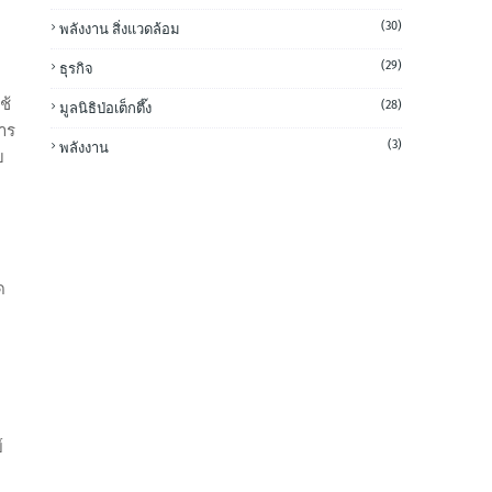
(30)
พลังงาน สิ่งแวดล้อม
(29)
ธุรกิจ
ช้
(28)
มูลนิธิป่อเต็กตึ๊ง
การ
(3)
พลังงาน
บ
ด
ล
์