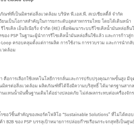
ที่เป็นมิตรต่อสิ่งแวดล้อม บริษัท พี.เอส.พี. สเปเชียลตี้ส์ จำกัด
ุนเวียนเป็นโอกาสสำคัญในการยกระดับอุตสาหกรรมไทย โดยได้เดินหน้า
ซเคิล เอ็นจิเนียริ่ง จำกัด (RE) เพื่อพัฒนาระบบรีไซเคิลน้ำมันหล่อลื่นใ
ทของ PSP ในฐานะผู้นำการรีไซเคิลน้ำมันหล่อลื่นใช้แล้ว และการก้าวสู่
osed-Loop ครอบคลุมตั้งแต่การผลิต การใช้งาน การรวบรวม และการนำกลั
งแวดล้อม
 คือการเลือกใช้เทคโนโลยีการกลั่นและการปรับปรุงคุณภาพขั้นสูง มีจุ
นมิตรต่อสิ่งแวดล้อม ผลิตภัณฑ์ที่ได้จึงมีความบริสุทธิ์ ได้มาตรฐานสาก
านแทนน้ำมันพื้นฐานเดิมได้อย่างปลอดภัย ไม่ส่งผลกระทบต่อเครื่องจักร
๊กซอว์ชิ้นสำคัญของพอร์ตโฟลิโอ “Sustainable Solutions” ที่ไม่ได้ตอบ
ูกค้า B2B ของ PSP บรรลุเป้าหมายการปล่อยก๊าซเรือนกระจกสุทธิเป็นศูนย