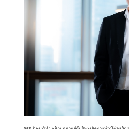
PSP ปักธงผู้นำ พลิกบทบาทสู่ผู้บริหารจัดการห่วงโซ่ธุรก