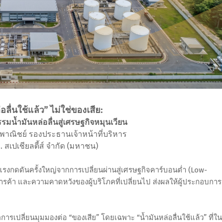
่อลื่นใช้แล้ว” ไม่ใช่ของเสีย:
รมน้ำมันหล่อลื่นสู่เศรษฐกิจหมุนเวียน
าณิชย์ รองประธานเจ้าหน้าที่บริหาร
ี. สเปเชียลตี้ส์ จำกัด (มหาชน)
ญแรงกดดันครั้งใหญ่จากการเปลี่ยนผ่านสู่เศรษฐกิจคาร์บอนต่ำ (Low-
้า และความคาดหวังของผู้บริโภคที่เปลี่ยนไป ส่งผลให้ผู้ประกอบการ
การเปลี่ยนมุมมองต่อ “ของเสีย” โดยเฉพาะ “น้ำมันหล่อลื่นใช้แล้ว” ที่ใน