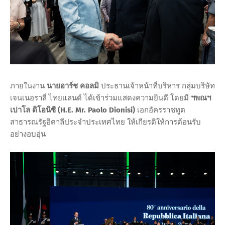
ภายในงาน
นายอาร์ช คอลมิ
ประธานเจ้าหน้าที่บริหาร กลุ่มบริษัท
เจนเนอราลี่ ไทยแลนด์ ได้เข้าร่วมแสดงความยินดี โดยมี
ฯพณฯ
เปาโล ดิโอนิซี (H.E. Mr. Paolo Dionisi)
เอกอัครราชทูต
สาธารณรัฐอิตาลีประจำประเทศไทย ให้เกียรติให้การต้อนรับ
อย่างอบอุ่น