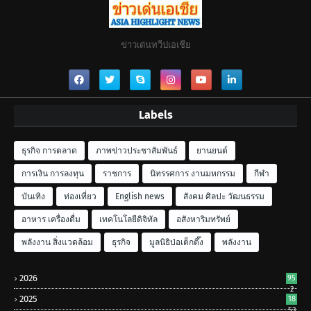
ข่าวเด่นทวีปเอเชีย
Labels
ธุรกิจ การตลาด
ภาพข่าวประชาสัมพันธ์
ยานยนต์
การเงิน การลงทุน
ราชการ
นิทรรศการ งานมหกรรม
กีฬา
บันเทิง
ท่องเที่ยว
English news
สังคม ศิลปะ วัฒนธรรม
อาหาร เครื่องดื่ม
เทคโนโลยีดิจิทัล
อสังหาริมทรัพย์
พลังงาน สิ่งแวดล้อม
ธุรกิจ
มูลนิธิป่อเต็กตึ๊ง
พลังงาน
2026
95
2
2025
18
53