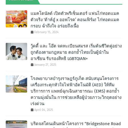
แมคโดนัลด์ เปิดตัวพรีเซ็นเตอร์ แฟนไก่ทอดแมค
ตัวจริง ‘ต้าห์อู๋ x ออฟโรด’ คอนเฟิร์ม! ไก่ทอดแมค
กรอบ ฉํ่าถึงใจ อร่อยถึงเนื้อ
February 15, 2024
วู้ดดี้ และ โอ๊ต จดทะเบียนสมรส เริ่มต้นชีวิตคู่อย่าง
ถูกต้องตามกฎหมาย ตอกย้ำไทยเป็นผู้นำใน
อาเซียน รับรองสิทธิ LGBTQIAN+
January 27, 2025
โรงพยาบาลบำรุงราษฎร์ภูเก็ต สนับสนุนโครงการ
เครื่องกระตุกหัวใจไฟฟ้าอัตโนมัติ (AED) ให้ทีม
บริการการ แพทย์ฉุกเฉินสาธารณะ (EMS) ตอกย้ำ
ความมุ่งมั่นใน การช่วยเหลือผู้ป่วยภาวะวิกฤตอย่าง
เร่งด่วน
April 04, 2025
บริดจสโตนเดินหน้าโครงการ “Bridgestone Road