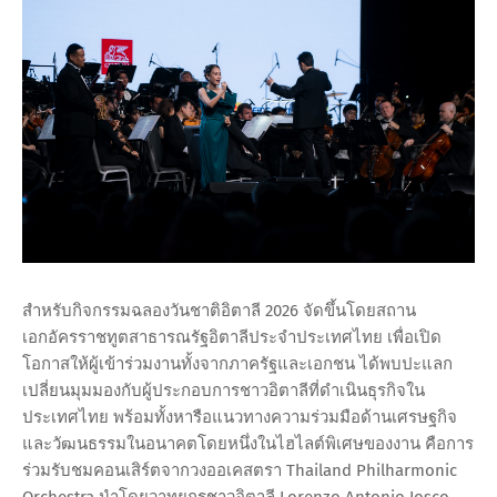
สำหรับกิจกรรมฉลองวันชาติอิตาลี 2026 จัดขึ้นโดยสถาน
เอกอัครราชทูตสาธารณรัฐอิตาลีประจำประเทศไทย เพื่อเปิด
โอกาสให้ผู้เข้าร่วมงานทั้งจากภาครัฐและเอกชน ได้พบปะแลก
เปลี่ยนมุมมองกับผู้ประกอบการชาวอิตาลีที่ดำเนินธุรกิจใน
ประเทศไทย พร้อมทั้งหารือแนวทางความร่วมมือด้านเศรษฐกิจ
และวัฒนธรรมในอนาคตโดยหนึ่งในไฮไลต์พิเศษของงาน คือการ
ร่วมรับชมคอนเสิร์ตจากวงออเคสตรา Thailand Philharmonic
Orchestra นำโดยวาทยกรชาวอิตาลี Lorenzo Antonio Iosco