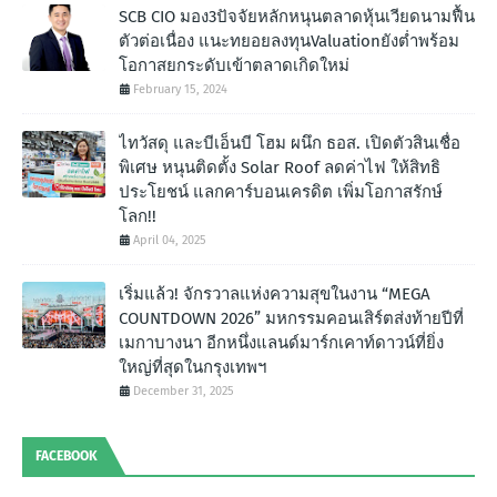
SCB CIO มอง3ปัจจัยหลักหนุนตลาดหุ้นเวียดนามฟื้น
ตัวต่อเนื่อง แนะทยอยลงทุนValuationยังต่ำพร้อม
โอกาสยกระดับเข้าตลาดเกิดใหม่
February 15, 2024
ไทวัสดุ และบีเอ็นบี โฮม ผนึก ธอส. เปิดตัวสินเชื่อ
พิเศษ หนุนติดตั้ง Solar Roof ลดค่าไฟ ให้สิทธิ
ประโยชน์ แลกคาร์บอนเครดิต เพิ่มโอกาสรักษ์
โลก!!
April 04, 2025
เริ่มแล้ว! จักรวาลแห่งความสุขในงาน “MEGA
COUNTDOWN 2026” มหกรรมคอนเสิร์ตส่งท้ายปีที่
เมกาบางนา อีกหนึ่งแลนด์มาร์กเคาท์ดาวน์ที่ยิ่ง
ใหญ่ที่สุดในกรุงเทพฯ
December 31, 2025
FACEBOOK