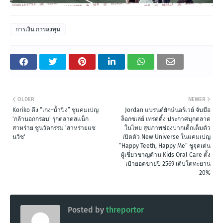
การเงิน การลงทุน
OLDER
NEWER
Koriko ดึง “เก่ง-น้ำปิง” ชูแคมเปญ
Jordan แบรนด์ยักษ์นอร์เวย์ จับมือ
'กล้านอกกรอบ' รุกตลาดสแน็ก
ล็อกซเล่ย์ เทรดดิ้ง ประกาศบุกตลาด
สาหร่าย ชูนวัตกรรม 'สาหร่ายแซ
ในไทย สุขภาพช่องปากเด็กเต็มตัว
นวิช'
เปิดตัว New Universe ในแคมเปญ
“Happy Teeth, Happy Me” ชูจุดเด่น
ผู้เชี่ยวชาญด้าน Kids Oral Care ตั้ง
เป้ายอดขายปี 2569 เติบโตทะยาน
20%
Posted by
threportor