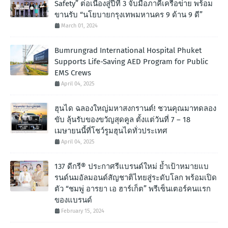
Safety” ต่อเนื่องสู่ปีที่ 3 จับมือภาคีเครือข่าย พร้อม
ขานรับ “นโยบายกรุงเทพมหานคร 9 ด้าน 9 ดี”
March 01, 2024
Bumrungrad International Hospital Phuket
Supports Life-Saving AED Program for Public
EMS Crews
April 04, 2025
ฮุนได ฉลองใหญ่มหาสงกรานต์! ชวนคุณมาทดลอง
ขับ ลุ้นรับของขวัญสุดคูล ตั้งแต่วันที่ 7 – 18
เมษายนนี้ที่โชว์รูมฮุนไดทั่วประเทศ
April 04, 2025
137 ดีกรี® ประกาศรีแบรนด์ใหม่ ย้ำเป้าหมายแบ
รนด์นมอัลมอนด์สัญชาติไทยสู่ระดับโลก พร้อมเปิด
ตัว “ชมพู่ อารยา เอ ฮาร์เก็ต” พรีเซ็นเตอร์คนแรก
ของแบรนด์
February 15, 2024