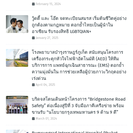
February 15, 2024
วู้ดดี้ และ โอ๊ต จดทะเบียนสมรส เริ่มต้นชีวิตคู่อย่าง
ถูกต้องตามกฎหมาย ตอกย้ำไทยเป็นผู้นำใน
อาเซียน รับรองสิทธิ LGBTQIAN+
January 27, 2025
โรงพยาบาลบำรุงราษฎร์ภูเก็ต สนับสนุนโครงการ
เครื่องกระตุกหัวใจไฟฟ้าอัตโนมัติ (AED) ให้ทีม
บริการการ แพทย์ฉุกเฉินสาธารณะ (EMS) ตอกย้ำ
ความมุ่งมั่นใน การช่วยเหลือผู้ป่วยภาวะวิกฤตอย่าง
เร่งด่วน
April 04, 2025
บริดจสโตนเดินหน้าโครงการ “Bridgestone Road
Safety” ต่อเนื่องสู่ปีที่ 3 จับมือภาคีเครือข่าย พร้อม
ขานรับ “นโยบายกรุงเทพมหานคร 9 ด้าน 9 ดี”
March 01, 2024