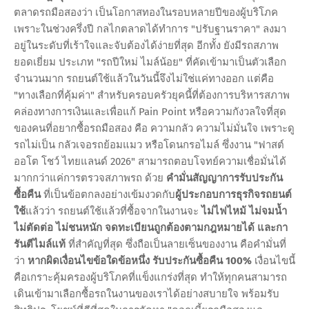
ตลาดรถมือสองว่า เป็นโอกาสทองในรอบหลายปีของผู้บริโภค
เพราะในช่วงครึ่งปี กลไกตลาดได้ทำการ "ปรับฐานราคา" ลงมา
อยู่ในระดับที่เร้าใจและจับต้องได้ง่ายที่สุด อีกทั้ง ยังมีรถสภาพ
ยอดเยี่ยม ประเภท "รถปีใหม่ ไมล์น้อย" ที่คัดเข้ามาเป็นตัวเลือก
จำนวนมาก รถยนต์ใช้แล้วในวันนี้จึงไม่ใช่แค่ทางออก แต่คือ
"ทางเลือกที่คุ้มค่า" สำหรับครอบครัวยุคนี้ที่ต้องการบริหารสภาพ
คล่องทางการเงินและเพื่อแก้ Pain Point หรือความกังวลใจที่สุด
ของคนที่อยากซื้อรถมือสอง คือ ความกลัว ความไม่มั่นใจ เพราะดู
รถไม่เป็น กลัวเจอรถย้อมแมว หรือโดนกรอไมล์ ซึ่งงาน "ฟาสต์
ออโต โชว์ ไทยแลนด์ 2026" สามารถตอบโจทย์ความเชื่อมั่นได้
มากกว่าแค่การตรวจสภาพรถ ด้วย
คำมั่นสัญญาการรับประกัน
ซื้อคืน
ที่เป็นข้อตกลงอย่างเข้มงวดกับ
ผู้ประกอบการธุรกิจรถยนต์
ใช้
แล้วว่า รถยนต์ใช้แล้วที่ซื้อจากในงานจะ
ไม่ไฟไหม้ ไม่จมน้ำ
ไม่ตัดต่อ ไม่ชนหนัก จดทะเบียนถูกต้องตามกฎหมายได้
และกา
รันตีไมล์แท้
ที่สำคัญที่สุด ซึ่งถือเป็นลายเซ็นของงาน คือคำมั่นที่
ว่า
หากผิดเงื่อนไขข้อใดข้อหนึ่ง รับประกันซื้อคืน 100%
เงื่อนไขนี้
คือเกราะคุ้มครองผู้บริโภคที่แข็งแกร่งที่สุด ทำให้ทุกคนสามารถ
เดินเข้ามาเลือกซื้อรถในงานของเราได้อย่างสบายใจ พร้อมรับ