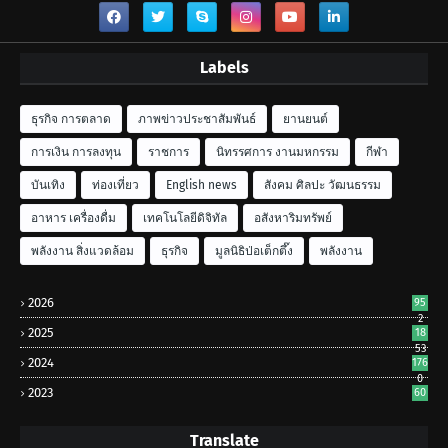
Labels
ธุรกิจ การตลาด
ภาพข่าวประชาสัมพันธ์
ยานยนต์
การเงิน การลงทุน
ราชการ
นิทรรศการ งานมหกรรม
กีฬา
บันเทิง
ท่องเที่ยว
English news
สังคม ศิลปะ วัฒนธรรม
อาหาร เครื่องดื่ม
เทคโนโลยีดิจิทัล
อสังหาริมทรัพย์
พลังงาน สิ่งแวดล้อม
ธุรกิจ
มูลนิธิป่อเต็กตึ๊ง
พลังงาน
2026
95
2
2025
18
53
2024
176
0
2023
60
Translate