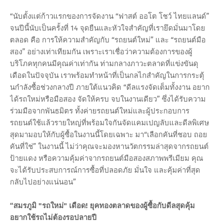
“นับตั้งแต่ก้าวแรกของการจัดงาน “ฟาสต์ ออโต โชว์ ไทยแลนด์”
จนปีนี้นับเป็นครั้งที่ 14 จุดยืนและหัวใจสำคัญที่เรายึดมั่นมาโดย
ตลอด คือ การให้ความสำคัญกับ “รถยนต์ใหม่” และ “รถยนต์มือ
สอง” อย่างเท่าเทียมกัน เพราะเราเชื่อว่าความต้องการของผู้
บริโภคทุกคนมีคุณค่าเท่ากัน ท่ามกลางภาวะตลาดที่แข่งขันดุ
เดือดในปัจจุบัน เราพร้อมทำหน้าที่เป็นกลไกสำคัญในการกระตุ้
นกำลังซื้อช่วงกลางปี ภายใต้แนวคิด “ดีลแรงจัดเต็มทั้งงาน อยาก
ได้รถใหม่หรือมือสอง จัดให้ครบ จบในงานเดียว” ซึ่งได้รับความ
ร่วมมือจากพันธมิตร ทั้งค่ายรถยนต์ใหม่และผู้ประกอบการ
รถยนต์ใช้แล้วรายใหญ่ที่พร้อมใจกันจัดแคมเปญลับและดีลพิเศษ
สุดมามอบให้กับผู้ซื้อในงานนี้โดยเฉพาะ มา“เลือกคันที่ชอบ ถอย
คันที่ใช่” ในงานนี้ ไม่ว่าคุณจะมองหานวัตกรรมล่าสุดจากรถยนต์
ป้ายแดง หรือความคุ้มค่าจากรถยนต์มือสองสภาพพรีเมียม คุณ
จะได้รับประสบการณ์การซื้อที่ปลอดภัย มั่นใจ และคุ้มค่าที่สุด
กลับไปอย่างแน่นอน”
“สมรภูมิ "รถใหม่" เดือด! ยุคทองตลาดของผู้ซื้อกับดีลสุดคุ้ม
อยากใช้รถไม่ต้องรอปลายปี