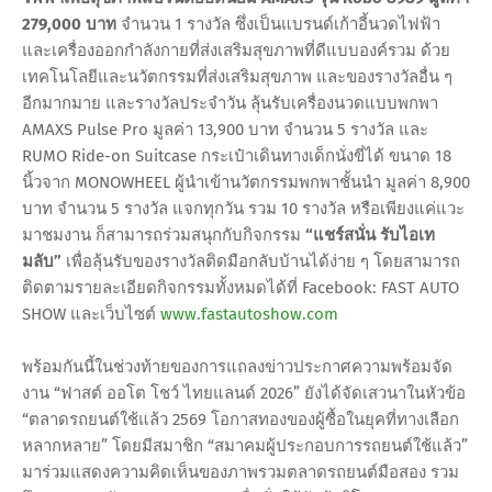
279,000 บาท
จำนวน 1 รางวัล ซึ่งเป็นแบรนด์เก้าอี้นวดไฟฟ้า
และเครื่องออกกำลังกายที่ส่งเสริมสุขภาพที่ดีแบบองค์รวม ด้วย
เทคโนโลยีและนวัตกรรมที่ส่งเสริมสุขภาพ และของรางวัลอื่น ๆ
อีกมากมาย และรางวัลประจำวัน ลุ้นรับเครื่องนวดแบบพกพา
AMAXS Pulse Pro มูลค่า 13,900 บาท จำนวน 5 รางวัล และ
RUMO Ride-on Suitcase กระเป๋าเดินทางเด็กนั่งขี่ได้ ขนาด 18
นิ้วจาก MONOWHEEL ผู้นำเข้านวัตกรรมพกพาชั้นนำ มูลค่า 8,900
บาท จำนวน 5 รางวัล แจกทุกวัน รวม 10 รางวัล หรือเพียงแค่แวะ
มาชมงาน ก็สามารถร่วมสนุกกับกิจกรรม
“แชร์สนั่น รับไอเท
มลับ”
เพื่อลุ้นรับของรางวัลติดมือกลับบ้านได้ง่าย ๆ โดยสามารถ
ติดตามรายละเอียดกิจกรรมทั้งหมดได้ที่ Facebook: FAST AUTO
SHOW และเว็บไซต์
www.fastautoshow.com
พร้อมกันนี้ในช่วงท้ายของการแถลงข่าวประกาศความพร้อมจัด
งาน “ฟาสต์ ออโต โชว์ ไทยแลนด์ 2026” ยังได้จัดเสวนาในหัวข้อ
“ตลาดรถยนต์ใช้แล้ว 2569 โอกาสทองของผู้ซื้อในยุคที่ทางเลือก
หลากหลาย” โดยมีสมาชิก “สมาคมผู้ประกอบการรถยนต์ใช้แล้ว”
มาร่วมแสดงความคิดเห็นของภาพรวมตลาดรถยนต์มือสอง รวม