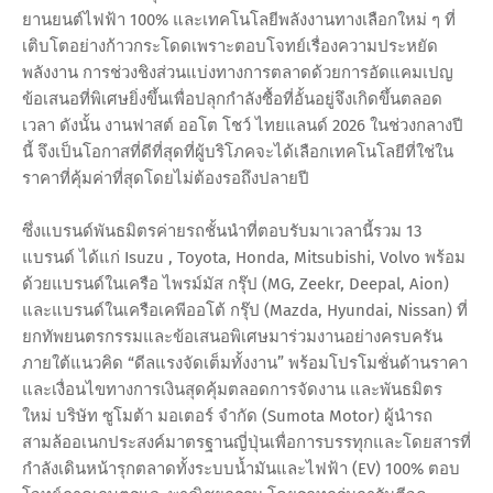
ยานยนต์ไฟฟ้า 100% และเทคโนโลยีพลังงานทางเลือกใหม่ ๆ ที่
เติบโตอย่างก้าวกระโดดเพราะตอบโจทย์เรื่องความประหยัด
พลังงาน การช่วงชิงส่วนแบ่งทางการตลาดด้วยการอัดแคมเปญ
ข้อเสนอที่พิเศษยิ่งขึ้นเพื่อปลุกกำลังซื้อที่อั้นอยู่จึงเกิดขึ้นตลอด
เวลา ดังนั้น งานฟาสต์ ออโต โชว์ ไทยแลนด์ 2026 ในช่วงกลางปี
นี้ จึงเป็นโอกาสที่ดีที่สุดที่ผู้บริโภคจะได้เลือกเทคโนโลยีที่ใช่ใน
ราคาที่คุ้มค่าที่สุดโดยไม่ต้องรอถึงปลายปี
ซึ่งแบรนด์พันธมิตรค่ายรถชั้นนำที่ตอบรับมาเวลานี้รวม 13
แบรนด์ ได้แก่ Isuzu , Toyota, Honda, Mitsubishi, Volvo พร้อม
ด้วยแบรนด์ในเครือ ไพรม์มัส กรุ๊ป (MG, Zeekr, Deepal, Aion)
และแบรนด์ในเครือเคพีออโต้ กรุ๊ป (Mazda, Hyundai, Nissan) ที่
ยกทัพยนตรกรรมและข้อเสนอพิเศษมาร่วมงานอย่างครบครัน
ภายใต้แนวคิด “ดีลแรงจัดเต็มทั้งงาน” พร้อมโปรโมชั่นด้านราคา
และเงื่อนไขทางการเงินสุดคุ้มตลอดการจัดงาน และพันธมิตร
ใหม่ บริษัท ซูโมต้า มอเตอร์ จำกัด (Sumota Motor) ผู้นำรถ
สามล้ออเนกประสงค์มาตรฐานญี่ปุ่นเพื่อการบรรทุกและโดยสารที่
กำลังเดินหน้ารุกตลาดทั้งระบบน้ำมันและไฟฟ้า (EV) 100% ตอบ