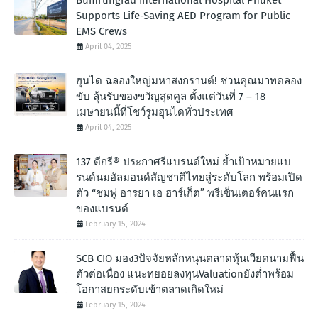
Bumrungrad International Hospital Phuket
Supports Life-Saving AED Program for Public
EMS Crews
April 04, 2025
ฮุนได ฉลองใหญ่มหาสงกรานต์! ชวนคุณมาทดลอง
ขับ ลุ้นรับของขวัญสุดคูล ตั้งแต่วันที่ 7 – 18
เมษายนนี้ที่โชว์รูมฮุนไดทั่วประเทศ
April 04, 2025
137 ดีกรี® ประกาศรีแบรนด์ใหม่ ย้ำเป้าหมายแบ
รนด์นมอัลมอนด์สัญชาติไทยสู่ระดับโลก พร้อมเปิด
ตัว “ชมพู่ อารยา เอ ฮาร์เก็ต” พรีเซ็นเตอร์คนแรก
ของแบรนด์
February 15, 2024
SCB CIO มอง3ปัจจัยหลักหนุนตลาดหุ้นเวียดนามฟื้น
ตัวต่อเนื่อง แนะทยอยลงทุนValuationยังต่ำพร้อม
โอกาสยกระดับเข้าตลาดเกิดใหม่
February 15, 2024