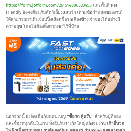
https://form.jotform.com/261514806533455
และพื้นที่ Pet
Friendly ยังคงต้อนรับสัตว์เลี้ยงแสนรัก (ตามข้อกำหนดของงาน)
ให้สามารถมาเดินช้อปปิ้งเลือกซื้อรถเคียงข้างเจ้าของได้อย่างมี
ความสุข โดยไม่ต้องทิ้งพวกเขาไว้ที่บ้าน
นอกจากนี้ ยังจัดเต็มกับแคมเปญ
“ซื้อรถ ลุ้นรับ”
สำหรับผู้ที่จอง
และซื้อรถทุกคันในงาน ทั้งลุ้นรับรางวัลใหญ่หลังจบงาน
เก้าอี้นวด
ไฟฟ้าเพื่อสุขภาพแบรนด์ยอดนิยม AMAXS รุ่น Robo 8989 มูลค่า