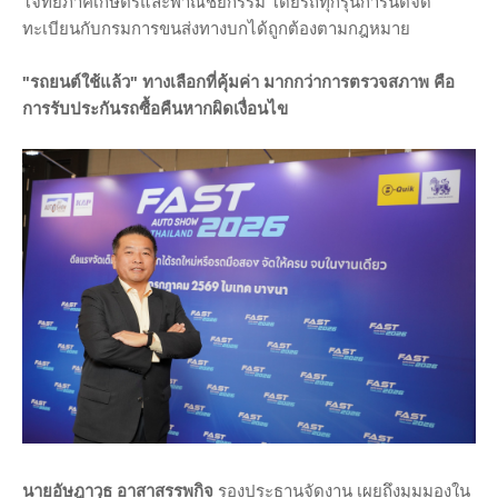
โจทย์ภาคเกษตรและพาณิชยกรรม โดยรถทุกรุ่นการันตีจด
ทะเบียนกับกรมการขนส่งทางบกได้ถูกต้องตามกฎหมาย
"รถยนต์ใช้แล้ว" ทางเลือกที่คุ้มค่า มากกว่าการตรวจสภาพ คือ
การรับประกันรถซื้อคืนหากผิดเงื่อนไข
นายอัษฎาวุธ อาสาสรรพกิจ
รองประธานจัดงาน เผยถึงมุมมองใน