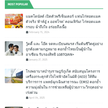
MOST POPULAR
แมคโดนัลด์ เปิดตัวพรีเซ็นเตอร์ แฟนไก่ทอดแมค
ตัวจริง ‘ต้าห์อู๋ x ออฟโรด’ คอนเฟิร์ม! ไก่ทอดแมค
กรอบ ฉํ่าถึงใจ อร่อยถึงเนื้อ
February 15, 2024
วู้ดดี้ และ โอ๊ต จดทะเบียนสมรส เริ่มต้นชีวิตคู่อย่าง
ถูกต้องตามกฎหมาย ตอกย้ำไทยเป็นผู้นำใน
อาเซียน รับรองสิทธิ LGBTQIAN+
January 27, 2025
โรงพยาบาลบำรุงราษฎร์ภูเก็ต สนับสนุนโครงการ
เครื่องกระตุกหัวใจไฟฟ้าอัตโนมัติ (AED) ให้ทีม
บริการการ แพทย์ฉุกเฉินสาธารณะ (EMS) ตอกย้ำ
ความมุ่งมั่นใน การช่วยเหลือผู้ป่วยภาวะวิกฤตอย่าง
เร่งด่วน
April 04, 2025