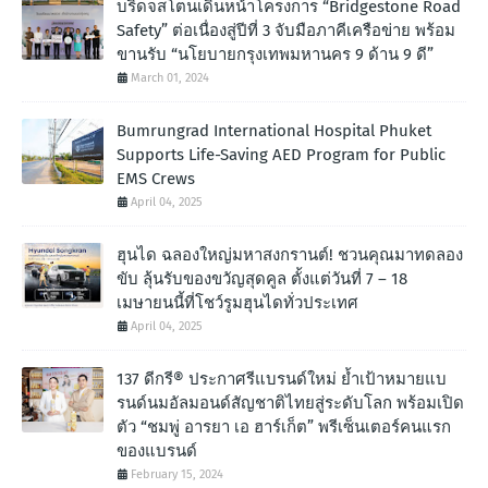
บริดจสโตนเดินหน้าโครงการ “Bridgestone Road
Safety” ต่อเนื่องสู่ปีที่ 3 จับมือภาคีเครือข่าย พร้อม
ขานรับ “นโยบายกรุงเทพมหานคร 9 ด้าน 9 ดี”
March 01, 2024
Bumrungrad International Hospital Phuket
Supports Life-Saving AED Program for Public
EMS Crews
April 04, 2025
ฮุนได ฉลองใหญ่มหาสงกรานต์! ชวนคุณมาทดลอง
ขับ ลุ้นรับของขวัญสุดคูล ตั้งแต่วันที่ 7 – 18
เมษายนนี้ที่โชว์รูมฮุนไดทั่วประเทศ
April 04, 2025
137 ดีกรี® ประกาศรีแบรนด์ใหม่ ย้ำเป้าหมายแบ
รนด์นมอัลมอนด์สัญชาติไทยสู่ระดับโลก พร้อมเปิด
ตัว “ชมพู่ อารยา เอ ฮาร์เก็ต” พรีเซ็นเตอร์คนแรก
ของแบรนด์
February 15, 2024