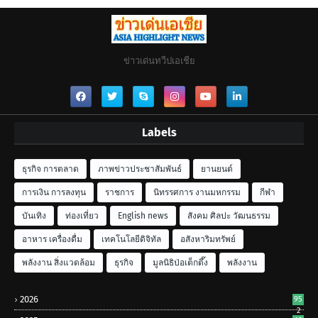
ข่าวเด่นทวีปเอเชีย
Labels
ธุรกิจ การตลาด
ภาพข่าวประชาสัมพันธ์
ยานยนต์
การเงิน การลงทุน
ราชการ
นิทรรศการ งานมหกรรม
กีฬา
บันเทิง
ท่องเที่ยว
English news
สังคม ศิลปะ วัฒนธรรม
อาหาร เครื่องดื่ม
เทคโนโลยีดิจิทัล
อสังหาริมทรัพย์
พลังงาน สิ่งแวดล้อม
ธุรกิจ
มูลนิธิป่อเต็กตึ๊ง
พลังงาน
2026
95
2