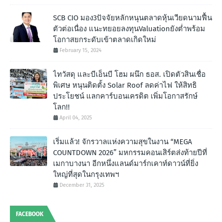
SCB CIO มอง3ปัจจัยหลักหนุนตลาดหุ้นเวียดนามฟื้น
ตัวต่อเนื่อง แนะทยอยลงทุนValuationยังต่ำพร้อม
โอกาสยกระดับเข้าตลาดเกิดใหม่
February 15, 2024
ไทวัสดุ และบีเอ็นบี โฮม ผนึก ธอส. เปิดตัวสินเชื่อ
พิเศษ หนุนติดตั้ง Solar Roof ลดค่าไฟ ให้สิทธิ
ประโยชน์ แลกคาร์บอนเครดิต เพิ่มโอกาสรักษ์
โลก!!
April 04, 2025
เริ่มแล้ว! จักรวาลแห่งความสุขในงาน “MEGA
COUNTDOWN 2026” มหกรรมคอนเสิร์ตส่งท้ายปีที่
เมกาบางนา อีกหนึ่งแลนด์มาร์กเคาท์ดาวน์ที่ยิ่ง
ใหญ่ที่สุดในกรุงเทพฯ
December 31, 2025
FACEBOOK