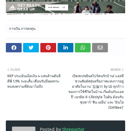
การเงิน การลงทุน
OLDER
NEWER
KKP ประเมินเม็ดเงิน 4 แสนล้านดันจี
เปิดสเปซอินสไปร์คนรักบ้าน! แอลจี
ดีพี 1.9% ระยะสั้น เตือนรับมือผลกระ
ชวนสัมผัสสุนทรียภาพแห่งการอยู่
ทบสงครามที่ยังมาไม่ถึง
อาศัยในงาน '집들이 by LG ทุกก้าว
ของการใช้ชีวิตในบ้าน เริ่มต้นกับแอล
จี' เนรมิต K-Lifestyle ในฝัน ต้อนรับ
ซุปตาร์ 'ชิน เยอึน' และ 'มินโฮ
(SHINee)'
Posted by
threportor