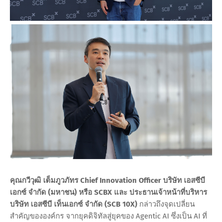
คุณกวีวุฒิ เต็มภูวภัทร Chief Innovation Officer บริษัท เอสซีบี
เอกซ์ จำกัด (มหาชน) หรือ SCBX และ ประธานเจ้าหน้าที่บริหาร
บริษัท เอสซีบี เท็นเอกซ์ จำกัด (SCB 10X)
กล่าวถึงจุดเปลี่ยน
สำคัญขององค์กร จากยุคดิจิทัลสู่ยุคของ Agentic AI ซึ่งเป็น AI ที่