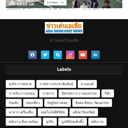
ข่าวเด่นทวีปเอเชีย
Labels
ธุรกิจ การตลาด
ภาพข่าวประชาสัมพันธ์
ยานยนต์
การเงิน การลงทุน
ราชการ
นิทรรศการ งานมหกรรม
กีฬา
บันเทิง
ท่องเที่ยว
English news
สังคม ศิลปะ วัฒนธรรม
อาหาร เครื่องดื่ม
เทคโนโลยีดิจิทัล
อสังหาริมทรัพย์
พลังงาน สิ่งแวดล้อม
ธุรกิจ
มูลนิธิป่อเต็กตึ๊ง
พลังงาน