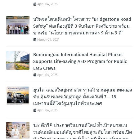
April 04, 2025
บริดจสโตนเดินหน้าโครงการ “Bridgestone Road
Safety” ต่อเนื่องสู่ปีที่ 3 จับมือภาคีเครือข่าย พร้อม
ขานรับ “นโยบายกรุงเทพมหานคร 9 ด้าน 9 ดี”
March 01, 2024
Bumrungrad International Hospital Phuket
Supports Life-Saving AED Program for Public
EMS Crews
April 04, 2025
ฮุนได ฉลองใหญ่มหาสงกรานต์! ชวนคุณมาทดลอง
ขับ ลุ้นรับของขวัญสุดคูล ตั้งแต่วันที่ 7 – 18
เมษายนนี้ที่โชว์รูมฮุนไดทั่วประเทศ
April 04, 2025
137 ดีกรี® ประกาศรีแบรนด์ใหม่ ย้ำเป้าหมายแบ
รนด์นมอัลมอนด์สัญชาติไทยสู่ระดับโลก พร้อมเปิด
ตัว “ชมพู่ อารยา เอ ฮาร์เก็ต” พรีเซ็นเตอร์คนแรก