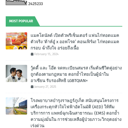
2
4
2
5
2
3
3
MOST POPULAR
แมคโดนัลด์ เปิดตัวพรีเซ็นเตอร์ แฟนไก่ทอดแมค
ตัวจริง ‘ต้าห์อู๋ x ออฟโรด’ คอนเฟิร์ม! ไก่ทอดแมค
กรอบ ฉํ่าถึงใจ อร่อยถึงเนื้อ
February 15, 2024
วู้ดดี้ และ โอ๊ต จดทะเบียนสมรส เริ่มต้นชีวิตคู่อย่าง
ถูกต้องตามกฎหมาย ตอกย้ำไทยเป็นผู้นำใน
อาเซียน รับรองสิทธิ LGBTQIAN+
January 27, 2025
โรงพยาบาลบำรุงราษฎร์ภูเก็ต สนับสนุนโครงการ
เครื่องกระตุกหัวใจไฟฟ้าอัตโนมัติ (AED) ให้ทีม
บริการการ แพทย์ฉุกเฉินสาธารณะ (EMS) ตอกย้ำ
ความมุ่งมั่นใน การช่วยเหลือผู้ป่วยภาวะวิกฤตอย่าง
เร่งด่วน