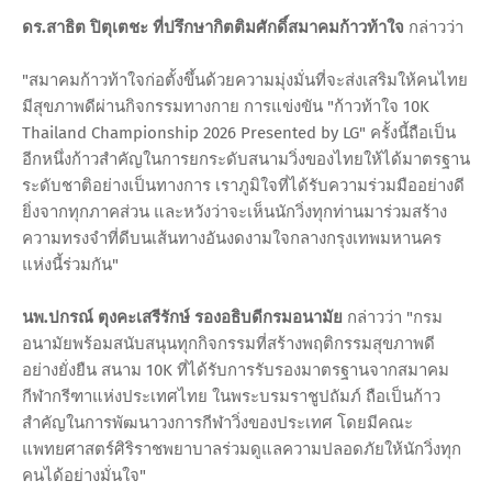
ดร.สาธิต ปิตุเตชะ ที่ปรึกษากิตติมศักดิ์สมาคมก้าวท้าใจ
กล่าวว่า
"สมาคมก้าวท้าใจก่อตั้งขึ้นด้วยความมุ่งมั่นที่จะส่งเสริมให้คนไทย
มีสุขภาพดีผ่านกิจกรรมทางกาย การแข่งขัน "ก้าวท้าใจ 10K
Thailand Championship 2026 Presented by LG" ครั้งนี้ถือเป็น
อีกหนึ่งก้าวสำคัญในการยกระดับสนามวิ่งของไทยให้ได้มาตรฐาน
ระดับชาติอย่างเป็นทางการ เราภูมิใจที่ได้รับความร่วมมืออย่างดี
ยิ่งจากทุกภาคส่วน และหวังว่าจะเห็นนักวิ่งทุกท่านมาร่วมสร้าง
ความทรงจำที่ดีบนเส้นทางอันงดงามใจกลางกรุงเทพมหานคร
แห่งนี้ร่วมกัน"
นพ.ปกรณ์ ตุงคะเสรีรักษ์ รองอธิบดีกรมอนามัย
กล่าวว่า "กรม
อนามัยพร้อมสนับสนุนทุกกิจกรรมที่สร้างพฤติกรรมสุขภาพดี
อย่างยั่งยืน สนาม 10K ที่ได้รับการรับรองมาตรฐานจากสมาคม
กีฬากรีฑาแห่งประเทศไทย ในพระบรมราชูปถัมภ์ ถือเป็นก้าว
สำคัญในการพัฒนาวงการกีฬาวิ่งของประเทศ โดยมีคณะ
แพทยศาสตร์ศิริราชพยาบาลร่วมดูแลความปลอดภัยให้นักวิ่งทุก
คนได้อย่างมั่นใจ"