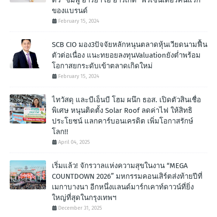
ของแบรนด์
February 15, 2024
SCB CIO มอง3ปัจจัยหลักหนุนตลาดหุ้นเวียดนามฟื้น
ตัวต่อเนื่อง แนะทยอยลงทุนValuationยังต่ำพร้อม
โอกาสยกระดับเข้าตลาดเกิดใหม่
February 15, 2024
ไทวัสดุ และบีเอ็นบี โฮม ผนึก ธอส. เปิดตัวสินเชื่อ
พิเศษ หนุนติดตั้ง Solar Roof ลดค่าไฟ ให้สิทธิ
ประโยชน์ แลกคาร์บอนเครดิต เพิ่มโอกาสรักษ์
โลก!!
April 04, 2025
เริ่มแล้ว! จักรวาลแห่งความสุขในงาน “MEGA
COUNTDOWN 2026” มหกรรมคอนเสิร์ตส่งท้ายปีที่
เมกาบางนา อีกหนึ่งแลนด์มาร์กเคาท์ดาวน์ที่ยิ่ง
ใหญ่ที่สุดในกรุงเทพฯ
December 31, 2025