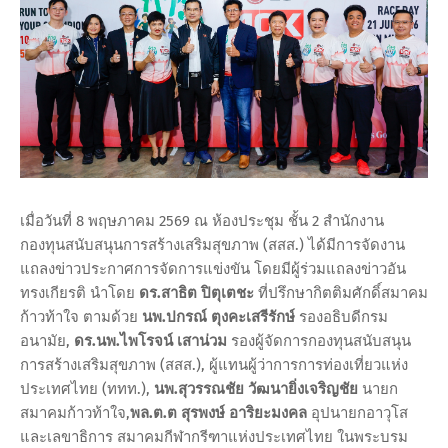
เมื่อวันที่ 8 พฤษภาคม 2569 ณ ห้องประชุม ชั้น 2 สำนักงาน
กองทุนสนับสนุนการสร้างเสริมสุขภาพ (สสส.) ได้มีการจัดงาน
แถลงข่าวประกาศการจัดการแข่งขัน โดยมีผู้ร่วมแถลงข่าวอัน
ทรงเกียรติ นำโดย
ดร.สาธิต ปิตุเตชะ
ที่ปรึกษากิตติมศักดิ์สมาคม
ก้าวท้าใจ ตามด้วย
นพ.ปกรณ์ ตุงคะเสรีรักษ์
รองอธิบดีกรม
อนามัย,
ดร.นพ.ไพโรจน์ เสาน่วม
รองผู้จัดการกองทุนสนับสนุน
การสร้างเสริมสุขภาพ (สสส.), ผู้แทนผู้ว่าการการท่องเที่ยวแห่ง
ประเทศไทย (ททท.),
นพ.สุวรรณชัย วัฒนายิ่งเจริญชัย
นายก
สมาคมก้าวท้าใจ,
พล.ต.ต สุรพงษ์ อาริยะมงคล
อุปนายกอาวุโส
และเลขาธิการ สมาคมกีฬากรีฑาแห่งประเทศไทย ในพระบรม