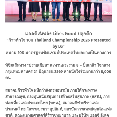
แอลจี ส่งพลัง Life’s Good ปลุกศึก
"ก้าวท้าใจ 10K Thailand Championship 2026 Presented
by LG"
สนาม 10K มาตรฐานชิงแชมป์ประเทศไทยอย่างเป็นทางการ
พิชิตเส้นทาง "ปราบเซียน" สะพานพระราม 8 – ปิ่นเกล้า ใจกลาง
กรุงเทพมหานคร 21 มิถุนายน 2569 คาดนักวิ่งร่วมงานกว่า 8,000
คน
สมาคมก้าวท้าใจ ผนึกกำลังกรมอนามัย ภายใต้กระทรวง
สาธารณสุข, กองทุนสนับสนุนการสร้างเสริมสุขภาพ (สสส.), การ
ท่องเที่ยวแห่งประเทศไทย (ททท.), สมาคมกีฬากรีฑาแห่ง
ประเทศไทย ในพระบรมราชูปถัมภ์, สถาบันการแพทย์ฉุกเฉินแห่ง
ชาติ, คณะแพทยศาสตร์ศิริราชพยาบาล และบริษัท แอลจี อีเลค