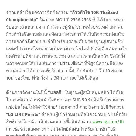
จากผลสำเร็จของการจัดกิจกรรม
"ก้าวท้าใจ 10K Thailand
Championship"
ในวาระ MOU ปี 2566-2568 ซึ่งได้รับการตอบ
รับอย่างล้นหลามจากนักวิ่งและผู้รักสุขภาพทั่วประเทศ สมาคม
ก้าวท้าใจจึงสานต่อและพัฒนาโครงการให้เป็นกิจกรรมส่งเสริม
การออกกำลังกายประจำปี พร้อมยกระดับมาตรฐานสู่สนามชิง
แชมป์ประเทศไทยอย่างเป็นทางการ ไฮไลท์สำคัญคือเส้นทางวิ่ง
สุดท้าทายที่ผ่านสะพานพระราม 8 และสะพานปิ่นเกล้า ซึ่งนักวิ่ง
หลายคนยกให้เป็นเส้นทาง
"ปราบเซียน"
ที่พิสูจน์ความอึดและ
ความแกร่งได้อย่างแท้จริง สนามนี้ยังติดอันดับ 1 ใน 10 สนาม
10K ของไทย ที่นักวิ่งทำสถิติ TOP 100 ได้เร็วที่สุด
ด้านการจัดงานในปีนี้
“แอลจี”
ในฐานะผู้สนับสนุนหลัก ได้เปิด
โอกาสพิเศษสำหรับนักวิ่งที่ทำเวลา SUB 50 รับสิทธิ์เข้าร่วมการ
แข่งขันโดยไม่มีค่าใช้จ่าย* นอกจากนี้ ภายในงานยังมีกิจกรรม
“LG LINE Points”
สำหรับผู้เข้าร่วมงานที่สมัครผ่าน LINE เพื่อรับ
สิทธิประโยชน์ อาทิ ส่วนลดการซื้อสินค้าผ่าน
www.lg.com/th
เวาเชอร์ส่วนลดต่างๆ รวมถึงสิทธิพิเศษสำหรับสมาชิก
“LG