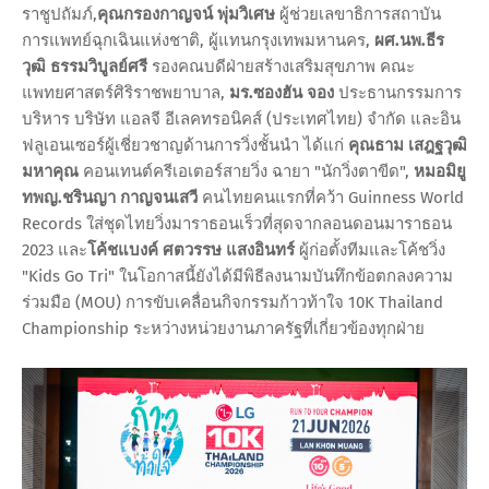
ราชูปถัมภ์,
คุณกรองกาญจน์ พุ่มวิเศษ
ผู้ช่วยเลขาธิการสถาบัน
การแพทย์ฉุกเฉินแห่งชาติ, ผู้แทนกรุงเทพมหานคร,
ผศ.นพ.ธีร
วุฒิ ธรรมวิบูลย์ศรี
รองคณบดีฝ่ายสร้างเสริมสุขภาพ คณะ
แพทยศาสตร์ศิริราชพยาบาล,
มร.ซองฮัน จอง
ประธานกรรมการ
บริหาร บริษัท แอลจี อีเลคทรอนิคส์ (ประเทศไทย) จำกัด และอิน
ฟลูเอนเซอร์ผู้เชี่ยวชาญด้านการวิ่งชั้นนำ ได้แก่
คุณธาม เสฎฐวุฒิ
มหาคุณ
คอนเทนต์ครีเอเตอร์สายวิ่ง ฉายา "นักวิ่งตาขีด",
หมอมิยู
ทพญ.ชรินญา กาญจนเสวี
คนไทยคนแรกที่คว้า Guinness World
Records ใส่ชุดไทยวิ่งมาราธอนเร็วที่สุดจากลอนดอนมาราธอน
2023 และ
โค้ชแบงค์ ศตวรรษ แสงอินทร์
ผู้ก่อตั้งทีมและโค้ชวิ่ง
"Kids Go Tri" ในโอกาสนี้ยังได้มีพิธีลงนามบันทึกข้อตกลงความ
ร่วมมือ (MOU) การขับเคลื่อนกิจกรรมก้าวท้าใจ 10K Thailand
Championship ระหว่างหน่วยงานภาครัฐที่เกี่ยวข้องทุกฝ่าย