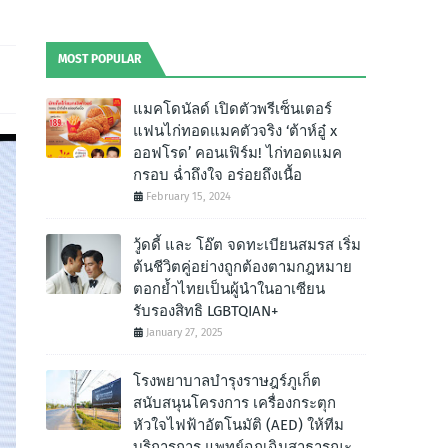
MOST POPULAR
แมคโดนัลด์ เปิดตัวพรีเซ็นเตอร์
แฟนไก่ทอดแมคตัวจริง ‘ต้าห์อู๋ x
ออฟโรด’ คอนเฟิร์ม! ไก่ทอดแมค
กรอบ ฉํ่าถึงใจ อร่อยถึงเนื้อ
February 15, 2024
วู้ดดี้ และ โอ๊ต จดทะเบียนสมรส เริ่ม
ต้นชีวิตคู่อย่างถูกต้องตามกฎหมาย
ตอกย้ำไทยเป็นผู้นำในอาเซียน
รับรองสิทธิ LGBTQIAN+
January 27, 2025
โรงพยาบาลบำรุงราษฎร์ภูเก็ต
สนับสนุนโครงการ เครื่องกระตุก
หัวใจไฟฟ้าอัตโนมัติ (AED) ให้ทีม
บริการการ แพทย์ฉุกเฉินสาธารณะ