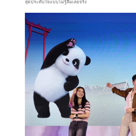
สุดประทับใจแบบไม่รู้ลืมเลยจริง