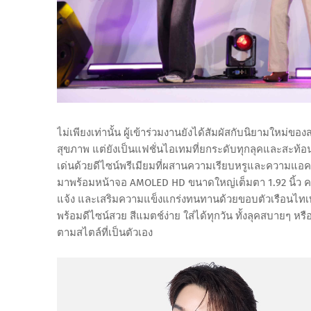
ไม่เพียงเท่านั้น ผู้เข้าร่วมงานยังได้สัมผัสกับนิยามใหม่ข
สุขภาพ แต่ยังเป็นแฟชั่นไอเทมที่ยกระดับทุกลุคและสะท้
เด่นด้วยดีไซน์พรีเมียมที่ผสานความเรียบหรูและความแอคทีฟ
มาพร้อมหน้าจอ AMOLED HD ขนาดใหญ่เต็มตา 1.92 นิ้ว ความส
แจ้ง และเสริมความแข็งแกร่งทนทานด้วยขอบตัวเรือนไทเ
พร้อมดีไซน์สวย สีแมตช์ง่าย ใส่ได้ทุกวัน ทั้งลุคสบายๆ หรื
ตามสไตล์ที่เป็นตัวเอง