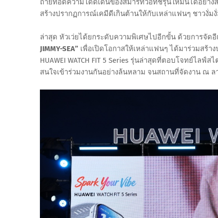
ถ่ายทอดความโดดเด่นของสมาร์ทวอทช์รุ่นใหม่นี้ได้อย่างสม
สร้างปรากฏการณ์เคมีดีเกินต้านให้กับเหล่าแฟนๆ ชาวงั่มงั
ล่าสุด หัวเว่ยได้ยกระดับความพิเศษไปอีกขั้น ด้วยการจัดอี
JIMMY-SEA”
เพื่อเปิดโอกาสให้เหล่าแฟนๆ ได้มาร่วมสร้
HUAWEI WATCH FIT 5 Series รุ่นล่าสุดที่ตอบโจทย์ไลฟ์สไตล์
สนใจเข้าร่วมงานกันอย่างล้นหลาม จนสถานที่จัดงาน ณ ล