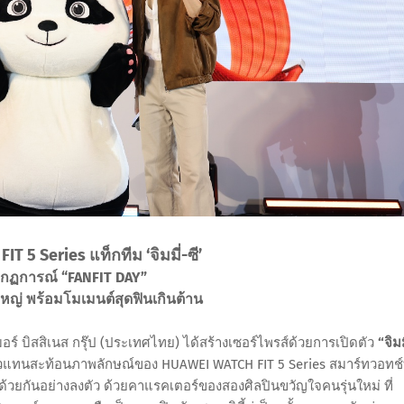
 5 Series แท็กทีม ‘จิมมี่-ซี’
ากฏการณ์ “FANFIT DAY”
ใหญ่ พร้อมโมเมนต์สุดฟินเกินต้าน
มอร์ บิสสิเนส กรุ๊ป (ประเทศไทย) ได้สร้างเซอร์ไพรส์ด้วยการเปิดตัว
“จิมม
ัวแทนสะท้อนภาพลักษณ์ของ HUAWEI WATCH FIT 5 Series สมาร์ทวอทช์ท
วยกันอย่างลงตัว ด้วยคาแรคเตอร์ของสองศิลปินขวัญใจคนรุ่นใหม่ ที่