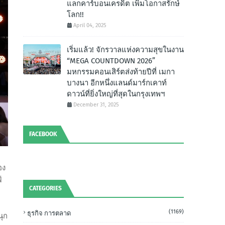
แลกคาร์บอนเครดิต เพิ่มโอกาสรักษ์
โลก!!
April 04, 2025
เริ่มแล้ว! จักรวาลแห่งความสุขในงาน
“MEGA COUNTDOWN 2026”
มหกรรมคอนเสิร์ตส่งท้ายปีที่ เมกา
บางนา อีกหนึ่งแลนด์มาร์กเคาท์
ดาวน์ที่ยิ่งใหญ่ที่สุดในกรุงเทพฯ
December 31, 2025
FACEBOOK
อง
์
CATEGORIES
พ
(1169)
ธุรกิจ การตลาด
นุก