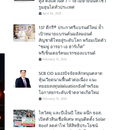
คูล ตั้งแต่วันที่ 7 – 18 เมษายนนี้ที่โชว์
รูมฮุนไดทั่วประเทศ
April 04, 2025
137 ดีกรี® ประกาศรีแบรนด์ใหม่ ย้ำ
เป้าหมายแบรนด์นมอัลมอนด์
สัญชาติไทยสู่ระดับโลก พร้อมเปิดตัว
“ชมพู่ อารยา เอ ฮาร์เก็ต”
พรีเซ็นเตอร์คนแรกของแบรนด์
February 15, 2024
SCB CIO มอง3ปัจจัยหลักหนุนตลาด
หุ้นเวียดนามฟื้นตัวต่อเนื่อง แนะ
ทยอยลงทุนValuationยังต่ำพร้อม
โอกาสยกระดับเข้าตลาดเกิดใหม่
February 15, 2024
ไทวัสดุ และบีเอ็นบี โฮม ผนึก ธอส.
เปิดตัวสินเชื่อพิเศษ หนุนติดตั้ง Solar
Roof ลดค่าไฟ ให้สิทธิประโยชน์