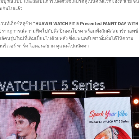
บูรณ์แบบ และถือเป็นการเปิดตัวเซเลบริตี้คู่เป็นครั้งแรกของหัวเว่ย จน
่มกันไปแล้ว
เวนท์เอ็กซ์คลูซีฟ
“HUAWEI WATCH FIT 5 Presented FANFIT DAY WITH
างปรากฏการณ์ความฟิตไปกับศิลปินคนโปรด พร้อมทั้งสัมผัสสมาร์ทวอทช์
คนรุ่นใหม่ที่เต็มเปี่ยมไปด้วยพลัง ซึ่งแฟนคลับชาวงั่มงั่มได้ให้ความ
านริเวอร์ พาร์ค ไอคอนสยาม ดูแน่นไปถนัดตา