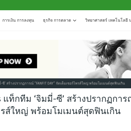
การเงิน การลงทุน
ธุรกิจ การตลาด
วิทยาศาสตร์ เทคโนโลยี 
่-ซี’ สร้างปรากฏการณ์ “FANFIT DAY” จัดเต็มเซอร์ไพรส์ใหญ่ พร้อมโมเมนต์สุดฟินเกิน
แท็กทีม ‘จิมมี่-ซี’ สร้างปรากฏการ
พรส์ใหญ่ พร้อมโมเมนต์สุดฟินเกิน