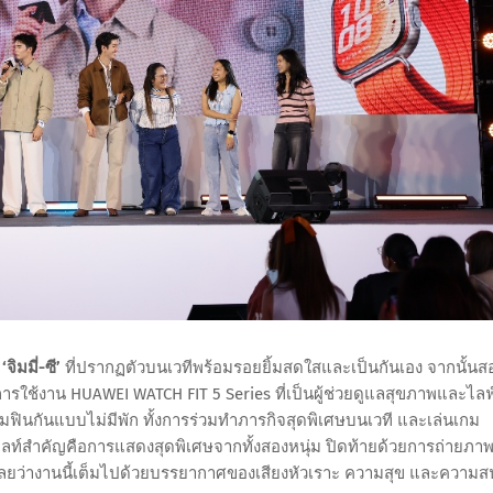
บ
‘จิมมี่-ซี’
ที่ปรากฏตัวบนเวทีพร้อมรอยยิ้มสดใสและเป็นกันเอง จากนั้นส
ารใช้งาน HUAWEI WATCH FIT 5 Series ที่เป็นผู้ช่วยดูแลสุขภาพและไลฟ
ฟินกันแบบไม่มีพัก ทั้งการร่วมทำภารกิจสุดพิเศษบนเวที และเล่นเกม
ไฮไลท์สำคัญคือการแสดงสุดพิเศษจากทั้งสองหนุ่ม ปิดท้ายด้วยการถ่ายภา
ลยว่างานนี้เต็มไปด้วยบรรยากาศของเสียงหัวเราะ ความสุข และความส