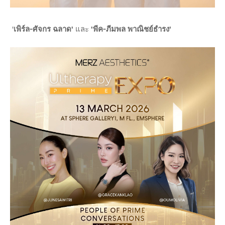
'
เพิร์ล-ศัจกร ฉลาด'
และ
'พีค-ภีมพล พาณิชย์ธำรง'