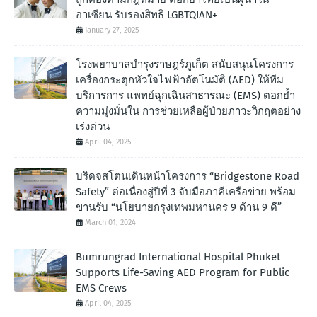
อาเซียน รับรองสิทธิ LGBTQIAN+
January 27, 2025
โรงพยาบาลบำรุงราษฎร์ภูเก็ต สนับสนุนโครงการ
เครื่องกระตุกหัวใจไฟฟ้าอัตโนมัติ (AED) ให้ทีม
บริการการ แพทย์ฉุกเฉินสาธารณะ (EMS) ตอกย้ำ
ความมุ่งมั่นใน การช่วยเหลือผู้ป่วยภาวะวิกฤตอย่าง
เร่งด่วน
April 04, 2025
บริดจสโตนเดินหน้าโครงการ “Bridgestone Road
Safety” ต่อเนื่องสู่ปีที่ 3 จับมือภาคีเครือข่าย พร้อม
ขานรับ “นโยบายกรุงเทพมหานคร 9 ด้าน 9 ดี”
March 01, 2024
Bumrungrad International Hospital Phuket
Supports Life-Saving AED Program for Public
EMS Crews
April 04, 2025