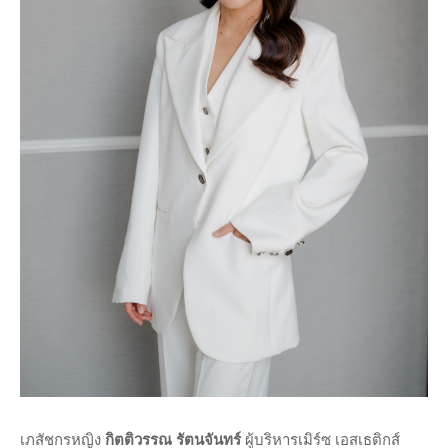
เภสัชกรหญิง
กิตติวรรณ รัตนจันทร์
ผู้บริหารเมิร์ซ เอสเธติกส์