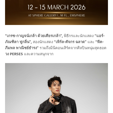
“เกรซ-กาญจน์เกล้า ด้วยเศียรเกล้า”,
พิธีกรและนักแสดง
“แอร์-
ภัณฑิลา ฟูกลิ่น”,
สองนักแสดง
“เพิร์ล-ศัจกร ฉลาด”
และ
“พีค-
ภีมพล พาณิชย์ธำรง”
รวมถึงมินิคอนเสิร์ตจากศิลปินหนุ่มสุดฮอต
วง PERSES
และความสนุกจาก