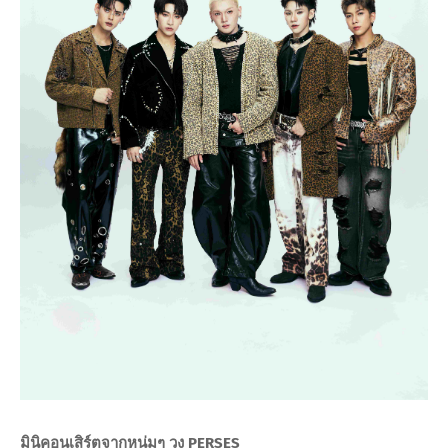
มินิคอนเสิร์ตจากหนุ่มๆ
วง PERSES