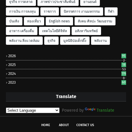
ธุรกิจ การตลาด
ภาพข่าวประชาสัมพันธ์
ยานยนต์
การเงิน การลงทุน
ราชการ
นิทรรศการ งานมหกรรม
กีฬา
บันเทิง
ท่องเที่ยว
English news
สังคม ศิลปะ วัฒนธรรม
อาหาร เครื่องดื่ม
เทคโนโลยีดิจิทัล
อสังหาริมทรัพย์
พลังงาน สิ่งแวดล้อม
ธุรกิจ
มูลนิธิป่อเต็กตึ๊ง
พลังงาน
2026
95
2
2025
18
53
2024
176
0
2023
60
Translate
Powered by
Translate
HOME
ABOUT
CONTACT US