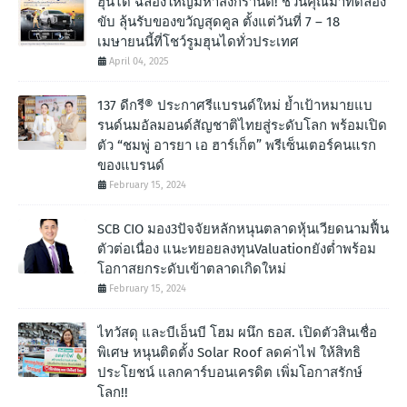
ฮุนได ฉลองใหญ่มหาสงกรานต์! ชวนคุณมาทดลอง
ขับ ลุ้นรับของขวัญสุดคูล ตั้งแต่วันที่ 7 – 18
เมษายนนี้ที่โชว์รูมฮุนไดทั่วประเทศ
April 04, 2025
137 ดีกรี® ประกาศรีแบรนด์ใหม่ ย้ำเป้าหมายแบ
รนด์นมอัลมอนด์สัญชาติไทยสู่ระดับโลก พร้อมเปิด
ตัว “ชมพู่ อารยา เอ ฮาร์เก็ต” พรีเซ็นเตอร์คนแรก
ของแบรนด์
February 15, 2024
SCB CIO มอง3ปัจจัยหลักหนุนตลาดหุ้นเวียดนามฟื้น
ตัวต่อเนื่อง แนะทยอยลงทุนValuationยังต่ำพร้อม
โอกาสยกระดับเข้าตลาดเกิดใหม่
February 15, 2024
ไทวัสดุ และบีเอ็นบี โฮม ผนึก ธอส. เปิดตัวสินเชื่อ
พิเศษ หนุนติดตั้ง Solar Roof ลดค่าไฟ ให้สิทธิ
ประโยชน์ แลกคาร์บอนเครดิต เพิ่มโอกาสรักษ์
โลก!!