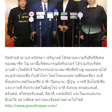
ปิดท้ายด้วย น.ส.ลภัสรดา เจริญวงษ์ ได้ขยายความถึงสิทธิพิเศษ
ของสมาชิก ในเวลานี้บริษัทแกรนด์ทริปเปอร์ ได้ร่วมกับบริษัท
น่านฟ้า เวิลด์ทัวร์ ในกิจกรรมนำพาสมาชิกที่สร้างฐานยอดขายได้
ทะลุเป้าท่องเที่ยวไปทั่วโลก โดยโรดแมปสถานที่ท่องเที่ยว จะมี
ตั้งแต่ประเทศในเอเชีย อาทิ เวียดนาม, ญี่ปุ่น, บาหลี อินโดนีเซีย
และเกาหลี กับประเทศในฝั่งยุโรป อาทิ อังกฤษ สกอตแลนด์,
ฝรั่งเศส, สวิสเซอร์แลนด์, อิตาลี, แคชเมียร์ และในแถบสแกน
ดิเนเวีย อยากติดตามรายละเอียดผ่านทางเว็ปไซต์
http://www.grandtripper.com/