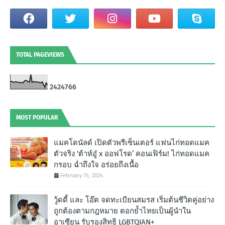
TOTAL PAGEVIEWS
2
4
2
4
7
6
6
MOST POPULAR
แมคโดนัลด์ เปิดตัวพรีเซ็นเตอร์ แฟนไก่ทอดแมค
ตัวจริง ‘ต้าห์อู๋ x ออฟโรด’ คอนเฟิร์ม! ไก่ทอดแมค
กรอบ ฉํ่าถึงใจ อร่อยถึงเนื้อ
February 15, 2024
วู้ดดี้ และ โอ๊ต จดทะเบียนสมรส เริ่มต้นชีวิตคู่อย่าง
ถูกต้องตามกฎหมาย ตอกย้ำไทยเป็นผู้นำใน
อาเซียน รับรองสิทธิ LGBTQIAN+