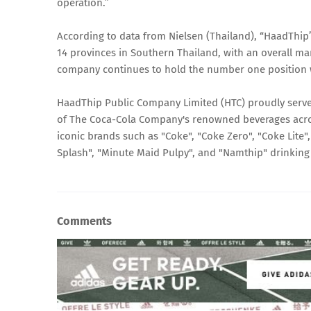
operation.”
According to data from Nielsen (Thailand), “HaadThip
14 provinces in Southern Thailand, with an overall mar
company continues to hold the number one position w
HaadThip Public Company Limited (HTC) proudly serves
of The Coca-Cola Company's renowned beverages acros
iconic brands such as "Coke", "Coke Zero", "Coke Lite"
Splash", "Minute Maid Pulpy", and "Namthip" drinking
Comments