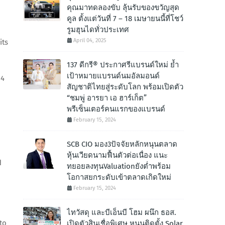
คุณมาทดลองขับ ลุ้นรับของขวัญสุด
คูล ตั้งแต่วันที่ 7 – 18 เมษายนนี้ที่โชว์
รูมฮุนไดทั่วประเทศ
April 04, 2025
its
137 ดีกรี® ประกาศรีแบรนด์ใหม่ ย้ำ
เป้าหมายแบรนด์นมอัลมอนด์
14
สัญชาติไทยสู่ระดับโลก พร้อมเปิดตัว
“ชมพู่ อารยา เอ ฮาร์เก็ต”
พรีเซ็นเตอร์คนแรกของแบรนด์
February 15, 2024
SCB CIO มอง3ปัจจัยหลักหนุนตลาด
หุ้นเวียดนามฟื้นตัวต่อเนื่อง แนะ
d
ทยอยลงทุนValuationยังต่ำพร้อม
โอกาสยกระดับเข้าตลาดเกิดใหม่
February 15, 2024
ไทวัสดุ และบีเอ็นบี โฮม ผนึก ธอส.
to
เปิดตัวสินเชื่อพิเศษ หนุนติดตั้ง Solar