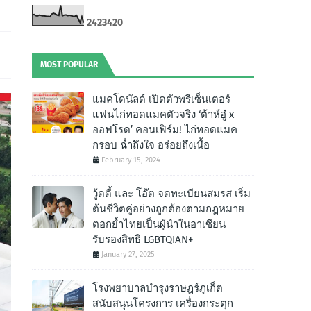
2
4
2
3
4
2
0
MOST POPULAR
แมคโดนัลด์ เปิดตัวพรีเซ็นเตอร์
แฟนไก่ทอดแมคตัวจริง ‘ต้าห์อู๋ x
ออฟโรด’ คอนเฟิร์ม! ไก่ทอดแมค
กรอบ ฉํ่าถึงใจ อร่อยถึงเนื้อ
February 15, 2024
วู้ดดี้ และ โอ๊ต จดทะเบียนสมรส เริ่ม
ต้นชีวิตคู่อย่างถูกต้องตามกฎหมาย
ตอกย้ำไทยเป็นผู้นำในอาเซียน
รับรองสิทธิ LGBTQIAN+
January 27, 2025
โรงพยาบาลบำรุงราษฎร์ภูเก็ต
สนับสนุนโครงการ เครื่องกระตุก