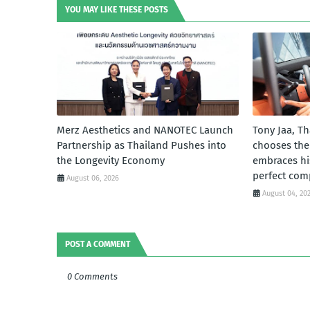
YOU MAY LIKE THESE POSTS
Merz Aesthetics and NANOTEC Launch
Tony Jaa, Th
Partnership as Thailand Pushes into
chooses th
the Longevity Economy
embraces his
perfect com
August 06, 2026
August 04, 20
POST A COMMENT
0 Comments