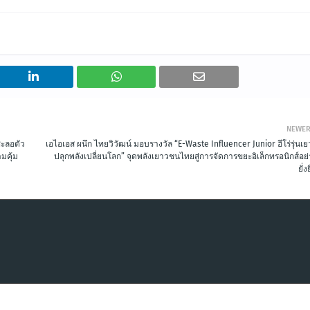
NEWE
ชะลอตัว
เอไอเอส ผนึก ไทยวิวัฒน์ มอบรางวัล “E-Waste Influencer Junior ฮีโร่รุ่นเย
มคุ้ม
ปลุกพลังเปลี่ยนโลก” จุดพลังเยาวชนไทยสู่การจัดการขยะอิเล็กทรอนิกส์อย
ยั่ง