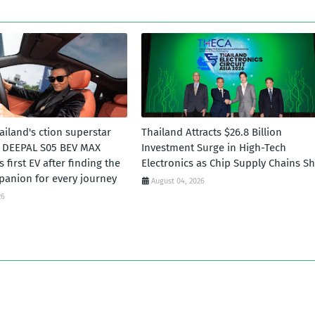
ailand's ction superstar
Thailand Attracts $26.8 Billion
e DEEPAL S05 BEV MAX
Investment Surge in High-Tech
 first EV after finding the
Electronics as Chip Supply Chains Sh
panion for every journey
August 04, 2026
26