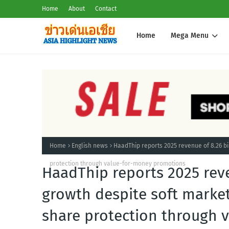
Home
About
Contact
Home
Mega Menu
Home
English news
HaadThip reports 2025 revenue of 8.26 bi
protection through value-for-money promotions
HaadThip reports 2025 reve
growth despite soft market
share protection through