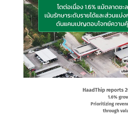
HaadThip reports 20
1.6% grow
Prioritizing reve
through va