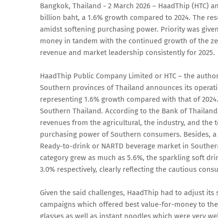
Bangkok, Thailand - 2 March 2026 – HaadThip (HTC) ann
billion baht, a 1.6% growth compared to 2024. The result
amidst softening purchasing power. Priority was give
money in tandem with the continued growth of the z
revenue and market leadership consistently for 2025.
HaadThip Public Company Limited or HTC – the authori
Southern provinces of Thailand announces its operating
representing 1.6% growth compared with that of 2024. 
Southern Thailand. According to the Bank of Thailan
revenues from the agricultural, the industry, and the 
purchasing power of Southern consumers. Besides, a 
Ready-to-drink or NARTD beverage market in Southern
category grew as much as 5.6%, the sparkling soft dr
3.0% respectively, clearly reflecting the cautious con
Given the said challenges, HaadThip had to adjust it
campaigns which offered best value-for-money to the
glasses as well as instant noodles which were very we