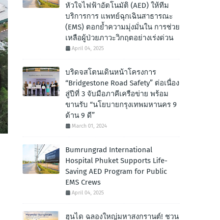
หัวใจไฟฟ้าอัตโนมัติ (AED) ให้ทีม
บริการการ แพทย์ฉุกเฉินสาธารณะ
(EMS) ตอกย้ำความมุ่งมั่นใน การช่วย
เหลือผู้ป่วยภาวะวิกฤตอย่างเร่งด่วน
April 04, 2025
บริดจสโตนเดินหน้าโครงการ
“Bridgestone Road Safety” ต่อเนื่อง
สู่ปีที่ 3 จับมือภาคีเครือข่าย พร้อม
ขานรับ “นโยบายกรุงเทพมหานคร 9
ด้าน 9 ดี”
March 01, 2024
Bumrungrad International
Hospital Phuket Supports Life-
Saving AED Program for Public
EMS Crews
April 04, 2025
ฮุนได ฉลองใหญ่มหาสงกรานต์! ชวน