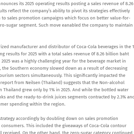
ounces its 2025 operating results posting a sales revenue of 8.26
s reflect the company’s ability to pivot its strategies effectively
n to sales promotion campaigns which focus on better value-for-
ero-sugar segment. Such move eanabled the company to maintain 
zed manufacturer and distributor of Coca-Cola beverages in the 
 results for 2025 with a total sales revenue 0f 8.26 billion baht
2025 was a highly challenging year for the beverage market in
d, the Southern economy slowed down as a result of decreasing
tourism sectors simultaneously. This significantly impacted the
report from Neilsen (Thailand) suggests that the Non-alcohol
 Thailand grew only by 1% in 2025. And while the bottled water
inks and the ready-to-drink juices segments contracted by 2.3% an
sumer spending within the region.
s strategy accordingly by doubling down on sales promotion
 consumers. This included the giveaways of Coca-Cola contour
ll received. On the other hand, the zero-sugar category continued 