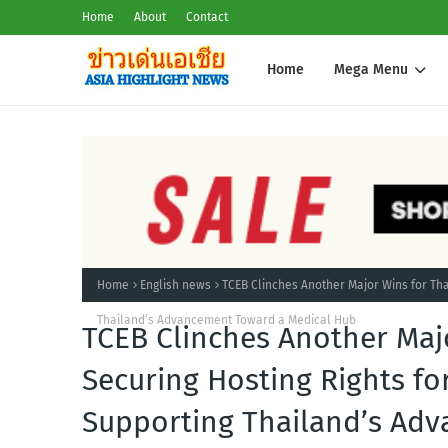
Home
About
Contact
Home
Mega Menu
Home
English news
TCEB Clinches Another Major Wins for Tha
Thailand’s Advancement Toward a Medical Hub
TCEB Clinches Another Majo
Securing Hosting Rights fo
Supporting Thailand’s Ad