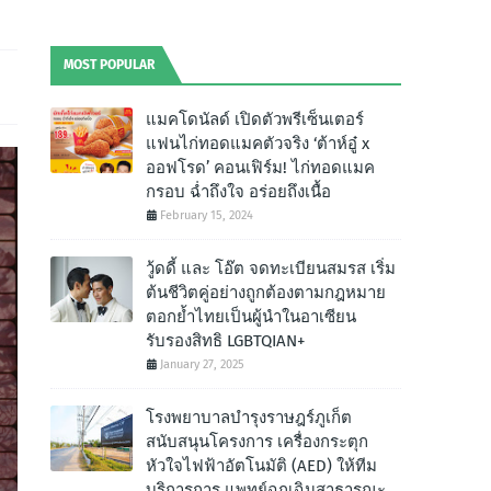
MOST POPULAR
แมคโดนัลด์ เปิดตัวพรีเซ็นเตอร์
แฟนไก่ทอดแมคตัวจริง ‘ต้าห์อู๋ x
ออฟโรด’ คอนเฟิร์ม! ไก่ทอดแมค
กรอบ ฉํ่าถึงใจ อร่อยถึงเนื้อ
February 15, 2024
วู้ดดี้ และ โอ๊ต จดทะเบียนสมรส เริ่ม
ต้นชีวิตคู่อย่างถูกต้องตามกฎหมาย
ตอกย้ำไทยเป็นผู้นำในอาเซียน
รับรองสิทธิ LGBTQIAN+
January 27, 2025
โรงพยาบาลบำรุงราษฎร์ภูเก็ต
สนับสนุนโครงการ เครื่องกระตุก
หัวใจไฟฟ้าอัตโนมัติ (AED) ให้ทีม
บริการการ แพทย์ฉุกเฉินสาธารณะ