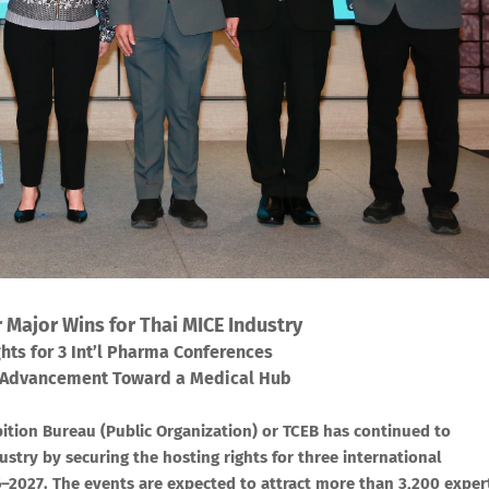
 Major Wins for Thai MICE Industry
hts for 3 Int’l Pharma Conferences
s Advancement Toward a Medical Hub
ition Bureau (Public Organization) or TCEB has continued to
ustry by securing the hosting rights for three international
2027. The events are expected to attract more than 3,200 exper