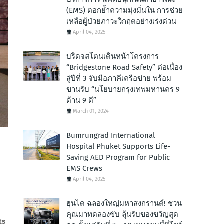
(EMS) ตอกย้ำความมุ่งมั่นใน การช่วย
เหลือผู้ป่วยภาวะวิกฤตอย่างเร่งด่วน
April 04, 2025
บริดจสโตนเดินหน้าโครงการ
“Bridgestone Road Safety” ต่อเนื่อง
สู่ปีที่ 3 จับมือภาคีเครือข่าย พร้อม
ขานรับ “นโยบายกรุงเทพมหานคร 9
ด้าน 9 ดี”
March 01, 2024
Bumrungrad International
Hospital Phuket Supports Life-
Saving AED Program for Public
EMS Crews
April 04, 2025
ฮุนได ฉลองใหญ่มหาสงกรานต์! ชวน
คุณมาทดลองขับ ลุ้นรับของขวัญสุด
ts