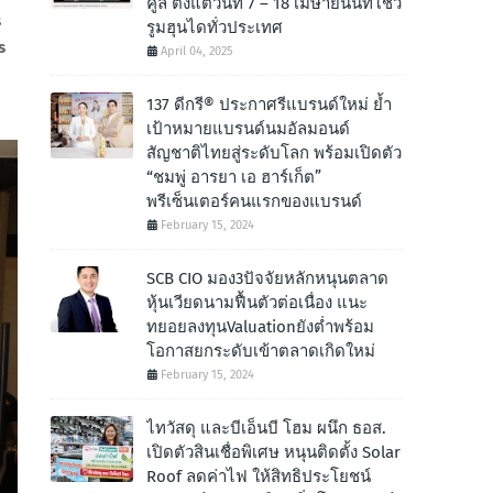
คูล ตั้งแต่วันที่ 7 – 18 เมษายนนี้ที่โชว์
s
รูมฮุนไดทั่วประเทศ
s
April 04, 2025
137 ดีกรี® ประกาศรีแบรนด์ใหม่ ย้ำ
เป้าหมายแบรนด์นมอัลมอนด์
สัญชาติไทยสู่ระดับโลก พร้อมเปิดตัว
“ชมพู่ อารยา เอ ฮาร์เก็ต”
พรีเซ็นเตอร์คนแรกของแบรนด์
February 15, 2024
SCB CIO มอง3ปัจจัยหลักหนุนตลาด
หุ้นเวียดนามฟื้นตัวต่อเนื่อง แนะ
ทยอยลงทุนValuationยังต่ำพร้อม
โอกาสยกระดับเข้าตลาดเกิดใหม่
February 15, 2024
ไทวัสดุ และบีเอ็นบี โฮม ผนึก ธอส.
เปิดตัวสินเชื่อพิเศษ หนุนติดตั้ง Solar
Roof ลดค่าไฟ ให้สิทธิประโยชน์