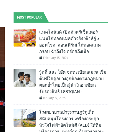
MOST POPULAR
แมคโดนัลด์ เปิดตัวพรีเซ็นเตอร์
แฟนไก่ทอดแมคตัวจริง ‘ต้าห์อู๋ x
ออฟโรด’ คอนเฟิร์ม! ไก่ทอดแมค
กรอบ ฉํ่าถึงใจ อร่อยถึงเนื้อ
February 15, 2024
วู้ดดี้ และ โอ๊ต จดทะเบียนสมรส เริ่ม
ต้นชีวิตคู่อย่างถูกต้องตามกฎหมาย
ตอกย้ำไทยเป็นผู้นำในอาเซียน
รับรองสิทธิ LGBTQIAN+
January 27, 2025
โรงพยาบาลบำรุงราษฎร์ภูเก็ต
สนับสนุนโครงการ เครื่องกระตุก
หัวใจไฟฟ้าอัตโนมัติ (AED) ให้ทีม
บริการการ แพทย์ฉุกเฉินสาธารณะ