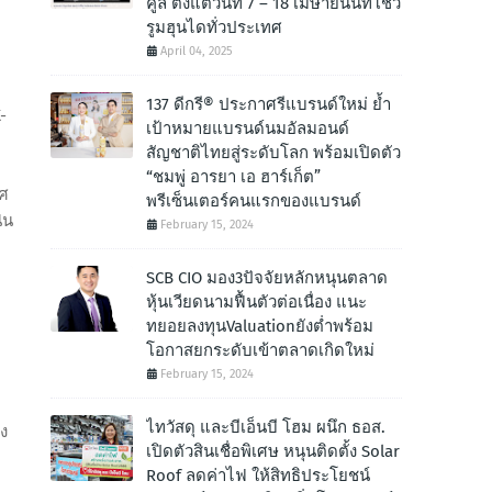
คูล ตั้งแต่วันที่ 7 – 18 เมษายนนี้ที่โชว์
รูมฮุนไดทั่วประเทศ
April 04, 2025
137 ดีกรี® ประกาศรีแบรนด์ใหม่ ย้ำ
-
เป้าหมายแบรนด์นมอัลมอนด์
สัญชาติไทยสู่ระดับโลก พร้อมเปิดตัว
“ชมพู่ อารยา เอ ฮาร์เก็ต”
าศ
พรีเซ็นเตอร์คนแรกของแบรนด์
ิน
February 15, 2024
SCB CIO มอง3ปัจจัยหลักหนุนตลาด
หุ้นเวียดนามฟื้นตัวต่อเนื่อง แนะ
ทยอยลงทุนValuationยังต่ำพร้อม
โอกาสยกระดับเข้าตลาดเกิดใหม่
February 15, 2024
ไทวัสดุ และบีเอ็นบี โฮม ผนึก ธอส.
าง
เปิดตัวสินเชื่อพิเศษ หนุนติดตั้ง Solar
Roof ลดค่าไฟ ให้สิทธิประโยชน์