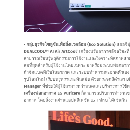
•
กลุ่มธุรกิจโซลูชันเพื่อสิ่งแวดล้อม (Eco Solution)
แอลจีมุ
DUALCOOL™ AI Air ArtCool’
เครื่องปรับอากาศอัจฉริยะ
สามารถเรียนรู้พฤติกรรมการใช้งานและวิเคราะห์สภาพแวด
สมที่สุดสำหรับผู้ใช้งานโดยเฉพาะ มาพร้อมระบบฟอกอา
กำจัดแบคทีเรียในอากาศ และระบบทำความสะอาดตัวเอ
รูปโฉมใหม่ เรียบหรูหราและทันสมัย ด้วยกระจกสีดำเงา Blac
Manager
ที่ช่วยให้ผู้ใช้สามารถกำหนดและบริหารการใช้พ
เครื่องฟอกอากาศ
LG Puricare
ก็สามารถปรับการทำงานขอ
อากาศ โดยสั่งงานผ่านแอปพลิเคชัน LG ThinQ ได้เช่นกัน