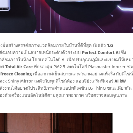
่งมั่นสร้างสรรค์สภาพแวดล้อมภายในบ้านที่ดีที่สุด เปิดตัว
‘LG
ที่ส่งมอบความเย็นสบายเหนือระดับด้วยระบบ
Perfect Comfort AI
ซึ่ง
ล้อมภายในห้อง โดยเทคโนโลยี AI เพื่อปรับอุณหภูมิและแรงลมให้เหม
กาศ
Total Air Care
ที่กรองฝุ่น PM2.5 เทคโนโลยี Plasmaster
Ionizer
ช่ว
ง
Freeze Cleaning
เพื่ออากาศเย็นสบายและสะอาดอย่างแท้จริง กับดีไซน์
k Shiny Mirror ลงตัวกับทุกดีไซน์ห้อง แอลจียังเสริมฟีเจอร์
AI kW
ลังงานได้อย่างมีประสิทธิภาพผ่านแอปพลิเคชัน LG ThinQ ขณะเดียวกัน
งตัวเครื่องแบบอัตโนมัติตามคุณภาพอากาศ หรือตรวจสอบคุณภาพ