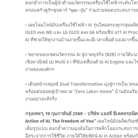
ตอกย้ำการเป็นผู้นำด้านนวัตกรรมเครื่องใช้ไฟฟ้าระดับโลก
ครอบครัวคู่รักซุปตาร์ “พุฒ–จุ๋ย” ร่วมถ่ายทอดประสบการณ์
• เผยโฉมไลน์อัปเครื่องใช้ไฟฟ้า AI รุ่นใหม่ครบทุกกลุ่มผลิ
OLED evo W6 และ LG OLED evo G6 พร้อมชิป α11 AI Proces
AI ที่ช่วยให้ทุกงานบ้านง่ายขึ้นและมีเวลาเพื่อตัวเองมากขึ้น
• ขยายขอบเขตนวัตกรรม AI สู่ภาคธุรกิจ (B2B) ภายใต้แ
เชิงพาณิชย์ LG Multi V i ที่ขับเคลื่อนด้วย AI Engine แ
งานขององค์กร
• เดินหน้ากลยุทธ์ Dual Transformation มุ่งสู่การเป็น S
พร้อมต่อยอดสู่เป้าหมาย “Zero Labor Home” บ้านอัจฉริยะที่
งานอย่างแท้จริง
กรุงเทพฯ, 19 กุมภาพันธ์ 2569
–
บริษัท แอลจี อีเลคทรอนิ
Action of AI. The Freedom of You”
เผยไลน์อัปผลิตภัณฑ์แ
เต็มรูปแบบ ตอกย้ำความมุ่งมั่นในการพลิกโฉมประสบการณ์
อิสระจากการใช้ชีวิต ภายใต้วิสัยทัศน์ AI in Action พร้อมกั