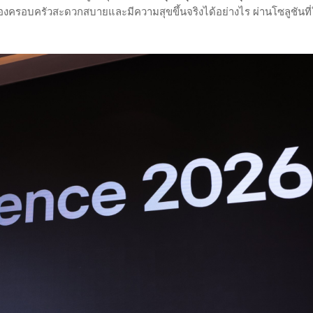
์ของครอบครัวสะดวกสบายและมีความสุขขึ้นจริงได้อย่างไร ผ่านโซลูชันที่