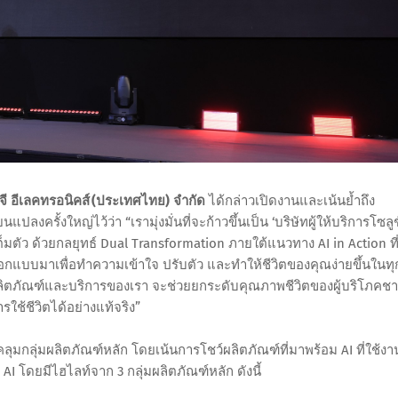
ี อีเลคทรอนิคส์ (ประเทศไทย) จำกัด
ได้กล่าวเปิดงานและเน้นย้ำถึง
ลงครั้งใหญ่ไว้ว่า “เรามุ่งมั่นที่จะก้าวขึ้นเป็น ‘บริษัทผู้ให้บริการโซลู
เต็มตัว ด้วยกลยุทธ์ Dual Transformation ภายใต้แนวทาง AI in Action ที
ารออกแบบมาเพื่อทำความเข้าใจ ปรับตัว และทำให้ชีวิตของคุณง่ายขึ้นในทุ
งในผลิตภัณฑ์และบริการของเรา จะช่วยยกระดับคุณภาพชีวิตของผู้บริโภคช
ใช้ชีวิตได้อย่างแท้จริง”
ลุ่มผลิตภัณฑ์หลัก โดยเน้นการโชว์ผลิตภัณฑ์ที่มาพร้อม AI ที่ใช้งา
ย AI โดยมีไฮไลท์จาก 3 กลุ่มผลิตภัณฑ์หลัก ดังนี้