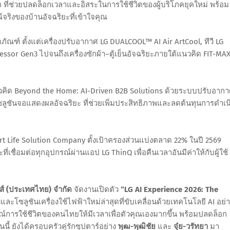
 ที่ช่วยปลดล็อกเวลาและอิสระในการใช้ชีวิตของผู้บริโภคยุคใหม่ พร้อม
จริงของบ้านอัจฉริยะที่เข้าใจคุณ
ตภัณฑ์ ตั้งแต่เครื่องปรับอากาศ LG DUALCOOL™ AI Air ArtCool, ทีวี LG
sor Gen3 ไปจนถึงเครื่องซักผ้า–ตู้เย็นอัจฉริยะภายใต้แนวคิด FIT-MAX
นวคิด Beyond the Home: AI-Driven B2B Solutions ด้วยระบบปรับอาก
ละโซลูชันจอแสดงผลอัจฉริยะ ที่ช่วยเพิ่มประสิทธิภาพและลดต้นทุนการดำเน
mart Life Solution Company ตั้งเป้าครองส่วนแบ่งตลาด 22% ในปี 2569
เชื่อมต่อทุกอุปกรณ์ผ่านแอป LG ThinQ เพื่อคืนเวลาอันมีค่าให้กับผู้ใช้
คส์ (ประเทศไทย) จำกัด
จัดงานเปิดตัว
“LG AI Experience 2026: The
ละโซลูชันเครื่องใช้ไฟฟ้าใหม่ล่าสุดที่ขับเคลื่อนด้วยเทคโนโลยี AI อย่
การใช้ชีวิตของคนไทยให้มีเวลาเพื่อตัวคุณเองมากขึ้น พร้อมปลดล็อก
นนี้ ยังได้ครอบครัวคู่รักซุปตาร์อย่าง
พุฒ-พุฒิชัย
และ
จุ๋ย-วรัทยา
มา