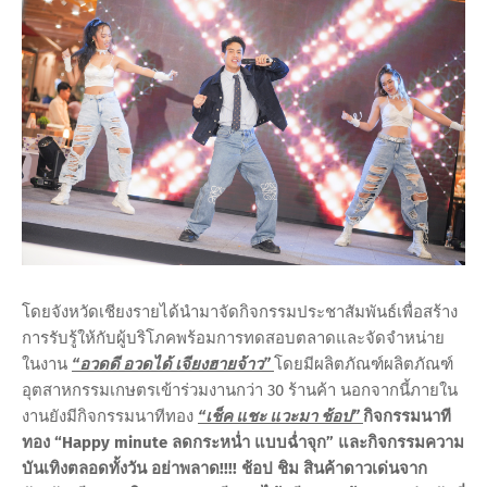
โดยจังหวัดเชียงรายได้นำมาจัดกิจกรรมประชาสัมพันธ์เพื่อสร้าง
การรับรู้ให้กับผู้บริโภคพร้อมการทดสอบตลาดและจัดจำหน่าย
ในงาน
“อวดดี อวดได้ เจียงฮายจ้าว”
โดยมีผลิตภัณฑ์ผลิตภัณฑ์
อุตสาหกรรมเกษตรเข้าร่วมงานกว่า 30 ร้านค้า นอกจากนี้ภายใน
งานยังมีกิจกรรมนาทีทอง
“เช็ค แชะ แวะมา ช้อป”
กิจกรรมนาที
ทอง “Happy minute ลดกระหน่ำ แบบฉ่ำจุก” และกิจกรรมความ
บันเทิงตลอดทั้งวัน อย่าพลาด!!!! ช้อป ชิม สินค้าดาวเด่นจาก