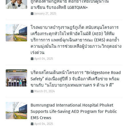
ถูกต้องตามกฎหมาย ตอกย้ำไทยเป็นผู้นำใน
อาเซียน รับรองสิทธิ LGBTQIAN+
January 27, 2025
โรงพยาบาลบำรุงราษฎร์ภูเก็ต สนับสนุนโครงการ
เครื่องกระตุกหัวใจไฟฟ้าอัตโนมัติ (AED) ให้ทีม
บริการการ แพทย์ฉุกเฉินสาธารณะ (EMS) ตอกย้ำ
ความมุ่งมั่นใน การช่วยเหลือผู้ป่วยภาวะวิกฤตอย่าง
เร่งด่วน
April 04, 2025
บริดจสโตนเดินหน้าโครงการ “Bridgestone Road
Safety” ต่อเนื่องสู่ปีที่ 3 จับมือภาคีเครือข่าย พร้อม
ขานรับ “นโยบายกรุงเทพมหานคร 9 ด้าน 9 ดี”
March 01, 2024
Bumrungrad International Hospital Phuket
Supports Life-Saving AED Program for Public
EMS Crews
April 04, 2025