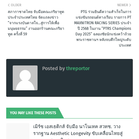
OLDER
NEWER
สภากาชาดไทย จับมือคณะภริยาทูต
PTG ร่วมยินดีความสำเร็จในการ
ประจำประเทศไทย จัดแถลงข่าว
แข่งขันรถยนต์ทางเรียบ รายการ PT
“จากแรงบันดาลใจ…สู่การให้เพื่อ
MAXNITRON RACING SERIES ประจำ
มนุษยธรรม” งานออกร้านคณะภริยา
ปี 2568 ในงาน “PTRS Champions
ทูต ครั้งที่ 59
Day 2025” ฉลองชัยนักแข่งคว้าถ้วย
พระราชทานฯ หลังจบศึกใหญ่ระดับ
ประเทศ
Posted by
threportor
YOU MAY LIKE THESE POSTS
เมิร์ซ เอสเธติกส์ จับมือ นาโนเทค สวทช. วาง
รากฐาน Aesthetic Longevity ขับเคลื่อนไทยสู่