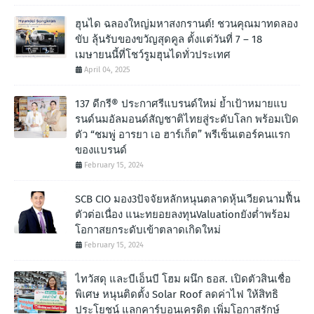
ฮุนได ฉลองใหญ่มหาสงกรานต์! ชวนคุณมาทดลอง
ขับ ลุ้นรับของขวัญสุดคูล ตั้งแต่วันที่ 7 – 18
เมษายนนี้ที่โชว์รูมฮุนไดทั่วประเทศ
April 04, 2025
137 ดีกรี® ประกาศรีแบรนด์ใหม่ ย้ำเป้าหมายแบ
รนด์นมอัลมอนด์สัญชาติไทยสู่ระดับโลก พร้อมเปิด
ตัว “ชมพู่ อารยา เอ ฮาร์เก็ต” พรีเซ็นเตอร์คนแรก
ของแบรนด์
February 15, 2024
SCB CIO มอง3ปัจจัยหลักหนุนตลาดหุ้นเวียดนามฟื้น
ตัวต่อเนื่อง แนะทยอยลงทุนValuationยังต่ำพร้อม
โอกาสยกระดับเข้าตลาดเกิดใหม่
February 15, 2024
ไทวัสดุ และบีเอ็นบี โฮม ผนึก ธอส. เปิดตัวสินเชื่อ
พิเศษ หนุนติดตั้ง Solar Roof ลดค่าไฟ ให้สิทธิ
ประโยชน์ แลกคาร์บอนเครดิต เพิ่มโอกาสรักษ์