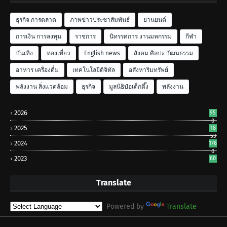
ธุรกิจ การตลาด
ภาพข่าวประชาสัมพันธ์
ยานยนต์
การเงิน การลงทุน
ราชการ
นิทรรศการ งานมหกรรม
กีฬา
บันเทิง
ท่องเที่ยว
English news
สังคม ศิลปะ วัฒนธรรม
อาหาร เครื่องดื่ม
เทคโนโลยีดิจิทัล
อสังหาริมทรัพย์
พลังงาน สิ่งแวดล้อม
ธุรกิจ
มูลนิธิป่อเต็กตึ๊ง
พลังงาน
2026
95
0
2025
18
53
2024
176
0
2023
60
Translate
Powered by
Translate