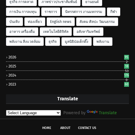
ธุรกิจ การตลาด
ภาพข่าวประชาสัมพันธ์
ยานยนต์
การเงิน การลงทุน
ราชการ
นิทรรศการ งานมหกรรม
กีฬา
บันเทิง
ท่องเที่ยว
English news
สังคม ศิลปะ วัฒนธรรม
อาหาร เครื่องดื่ม
เทคโนโลยีดิจิทัล
อสังหาริมทรัพย์
พลังงาน สิ่งแวดล้อม
ธุรกิจ
มูลนิธิป่อเต็กตึ๊ง
พลังงาน
2026
95
2
2025
18
53
2024
176
0
2023
60
Translate
Powered by
Translate
HOME
ABOUT
CONTACT US