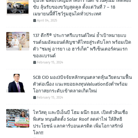
ฮุนได ฉลองใหญ่มหาสงกรานต์! ชวนคุณมาทดลอง
ขับ ลุ้นรับของขวัญสุดคูล ตั้งแต่วันที่ 7 – 18
เมษายนนี้ที่โชว์รูมฮุนไดทั่วประเทศ
April 04, 2025
137 ดีกรี® ประกาศรีแบรนด์ใหม่ ย้ำเป้าหมายแบ
รนด์นมอัลมอนด์สัญชาติไทยสู่ระดับโลก พร้อมเปิด
ตัว “ชมพู่ อารยา เอ ฮาร์เก็ต” พรีเซ็นเตอร์คนแรก
ของแบรนด์
February 15, 2024
SCB CIO มอง3ปัจจัยหลักหนุนตลาดหุ้นเวียดนามฟื้น
ตัวต่อเนื่อง แนะทยอยลงทุนValuationยังต่ำพร้อม
โอกาสยกระดับเข้าตลาดเกิดใหม่
February 15, 2024
ไทวัสดุ และบีเอ็นบี โฮม ผนึก ธอส. เปิดตัวสินเชื่อ
พิเศษ หนุนติดตั้ง Solar Roof ลดค่าไฟ ให้สิทธิ
ประโยชน์ แลกคาร์บอนเครดิต เพิ่มโอกาสรักษ์
โลก!!