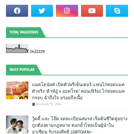
TOTAL PAGEVIEWS
2
4
2
2
2
2
9
MOST POPULAR
แมคโดนัลด์ เปิดตัวพรีเซ็นเตอร์ แฟนไก่ทอดแมค
ตัวจริง ‘ต้าห์อู๋ x ออฟโรด’ คอนเฟิร์ม! ไก่ทอดแมค
กรอบ ฉํ่าถึงใจ อร่อยถึงเนื้อ
February 15, 2024
วู้ดดี้ และ โอ๊ต จดทะเบียนสมรส เริ่มต้นชีวิตคู่อย่าง
ถูกต้องตามกฎหมาย ตอกย้ำไทยเป็นผู้นำใน
อาเซียน รับรองสิทธิ LGBTQIAN+