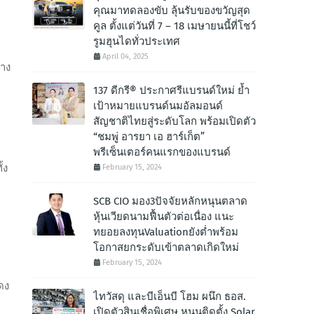
คุณมาทดลองขับ ลุ้นรับของขวัญสุด
คูล ตั้งแต่วันที่ 7 – 18 เมษายนนี้ที่โชว์
รูมฮุนไดทั่วประเทศ
April 04, 2025
้าง
137 ดีกรี® ประกาศรีแบรนด์ใหม่ ย้ำ
เป้าหมายแบรนด์นมอัลมอนด์
สัญชาติไทยสู่ระดับโลก พร้อมเปิดตัว
“ชมพู่ อารยา เอ ฮาร์เก็ต”
พรีเซ็นเตอร์คนแรกของแบรนด์
้ง
February 15, 2024
SCB CIO มอง3ปัจจัยหลักหนุนตลาด
หุ้นเวียดนามฟื้นตัวต่อเนื่อง แนะ
ทยอยลงทุนValuationยังต่ำพร้อม
โอกาสยกระดับเข้าตลาดเกิดใหม่
February 15, 2024
ดง
ไทวัสดุ และบีเอ็นบี โฮม ผนึก ธอส.
เปิดตัวสินเชื่อพิเศษ หนุนติดตั้ง Solar