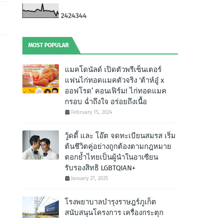
2
4
2
4
3
4
4
MOST POPULAR
แมคโดนัลด์ เปิดตัวพรีเซ็นเตอร์
แฟนไก่ทอดแมคตัวจริง ‘ต้าห์อู๋ x
ออฟโรด’ คอนเฟิร์ม! ไก่ทอดแมค
กรอบ ฉํ่าถึงใจ อร่อยถึงเนื้อ
February 15, 2024
วู้ดดี้ และ โอ๊ต จดทะเบียนสมรส เริ่ม
ต้นชีวิตคู่อย่างถูกต้องตามกฎหมาย
ตอกย้ำไทยเป็นผู้นำในอาเซียน
รับรองสิทธิ LGBTQIAN+
January 27, 2025
โรงพยาบาลบำรุงราษฎร์ภูเก็ต
สนับสนุนโครงการ เครื่องกระตุก