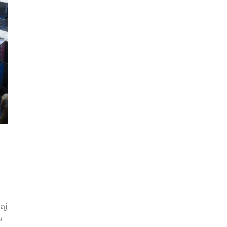
หญ่
น