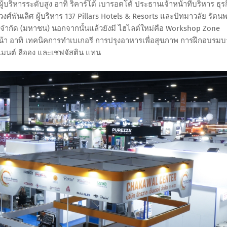
บริหารระดับสูง อาทิ ริคาร์โด้ เบารอตโต้ ประธานเจ้าหน้าที่บริหาร ธุร
งศ์พันเลิศ ผู้บริหาร 137 Pillars Hotels & Resorts และปัทมาวลัย รัตน
ท จำกัด (มหาชน) นอกจากนั้นแล้วยังมี ไฮไลต์ใหม่คือ Workshop Zone
หน้า อาทิ เทคนิคการทำเบเกอรี การปรุงอาหารเพื่อสุขภาพ การฝึกอบรมบ
มนต์ ลีออง และเชฟจัสติน แทน