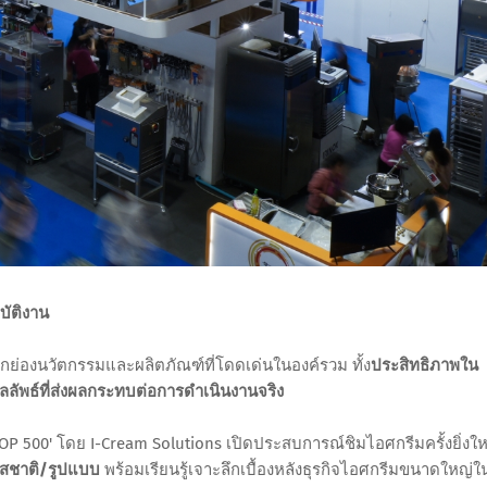
บัติงาน
ยกย่องนวัตกรรมและผลิตภัณฑ์ที่โดดเด่นในองค์รวม ทั้ง
ประสิทธิภาพใน
ลัพธ์ที่ส่งผลกระทบต่อการดำเนินงานจริง
OP 500' โดย I-Cream Solutions เปิดประสบการณ์ชิมไอศกรีมครั้งยิ่งใ
รสชาติ/รูปแบบ
พร้อมเรียนรู้เจาะลึกเบื้องหลังธุรกิจไอศกรีมขนาดใหญ่ใ