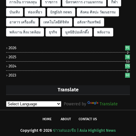
การเงิน การลงทุน
ราชการ
นิทรรศการ งานมหกรรม
กีฬา
บันเทิง
ท่องเที่ยว
English news
สังคม ศิลปะ วัฒนธรรม
อาหาร เครื่องดื่ม
เทคโนโลยีดิจิทัล
อสังหาริมทรัพย์
พลังงาน สิ่งแวดล้อม
ธุรกิจ
มูลนิธิป่อเต็กตึ๊ง
พลังงาน
2026
95
2
2025
18
53
2024
176
0
2023
60
Translate
Powered by
Translate
HOME
ABOUT
CONTACT US
Copyright ©
2026
ข่าวเด่นเอเชีย | Asia Highlight News