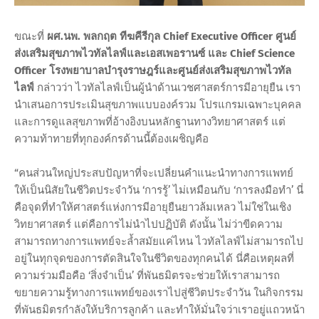
ขณะที่
ผศ.นพ. พลกฤต ทีฆคีรีกุล Chief Executive Officer ศูนย์
ส่งเสริมสุขภาพไวทัลไลฟ์และเอสเพอรานซ์ และ Chief Science
Officer โรงพยาบาลบำรุงราษฎร์และศูนย์ส่งเสริมสุขภาพไวทัล
ไลฟ์
กล่าวว่า ไวทัลไลฟ์เป็นผู้นำด้านเวชศาสตร์การมีอายุยืน เรา
นำเสนอการประเมินสุขภาพแบบองค์รวม โปรแกรมเฉพาะบุคคล
และการดูแลสุขภาพที่อ้างอิงบนหลักฐานทางวิทยาศาสตร์ แต่
ความท้าทายที่ทุกองค์กรด้านนี้ต้องเผชิญคือ
“คนส่วนใหญ่ประสบปัญหาที่จะเปลี่ยนคำแนะนำทางการแพทย์
ให้เป็นนิสัยในชีวิตประจำวัน ‘การรู้’ ไม่เหมือนกับ ‘การลงมือทำ’ นี่
คือจุดที่ทำให้ศาสตร์แห่งการมีอายุยืนยาวล้มเหลว ไม่ใช่ในเชิง
วิทยาศาสตร์ แต่คือการไม่นำไปปฏิบัติ ดังนั้น ไม่ว่าขีดความ
สามารถทางการแพทย์จะล้ำสมัยแค่ไหน ไวทัลไลฟ์ไม่สามารถไป
อยู่ในทุกจุดของการตัดสินใจในชีวิตของทุกคนได้ นี่คือเหตุผลที่
ความร่วมมือคือ ‘สิ่งจำเป็น’ ที่พันธมิตรจะช่วยให้เราสามารถ
ขยายความรู้ทางการแพทย์ของเราไปสู่ชีวิตประจำวัน ในกิจกรรม
ที่พันธมิตรกำลังให้บริการลูกค้า และทำให้มั่นใจว่าเราอยู่แถวหน้า