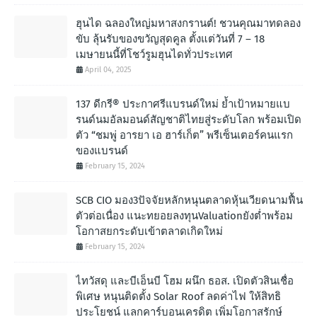
ฮุนได ฉลองใหญ่มหาสงกรานต์! ชวนคุณมาทดลอง
ขับ ลุ้นรับของขวัญสุดคูล ตั้งแต่วันที่ 7 – 18
เมษายนนี้ที่โชว์รูมฮุนไดทั่วประเทศ
April 04, 2025
137 ดีกรี® ประกาศรีแบรนด์ใหม่ ย้ำเป้าหมายแบ
รนด์นมอัลมอนด์สัญชาติไทยสู่ระดับโลก พร้อมเปิด
ตัว “ชมพู่ อารยา เอ ฮาร์เก็ต” พรีเซ็นเตอร์คนแรก
ของแบรนด์
February 15, 2024
SCB CIO มอง3ปัจจัยหลักหนุนตลาดหุ้นเวียดนามฟื้น
ตัวต่อเนื่อง แนะทยอยลงทุนValuationยังต่ำพร้อม
โอกาสยกระดับเข้าตลาดเกิดใหม่
February 15, 2024
ไทวัสดุ และบีเอ็นบี โฮม ผนึก ธอส. เปิดตัวสินเชื่อ
พิเศษ หนุนติดตั้ง Solar Roof ลดค่าไฟ ให้สิทธิ
ประโยชน์ แลกคาร์บอนเครดิต เพิ่มโอกาสรักษ์