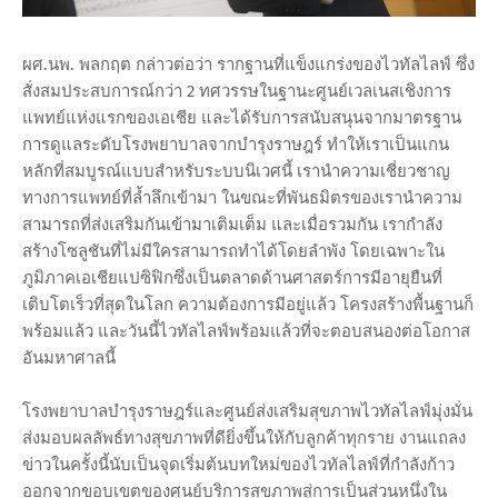
ผศ.นพ. พลกฤต กล่าวต่อว่า รากฐานที่แข็งแกร่งของไวทัลไลฟ์ ซึ่ง
สั่งสมประสบการณ์กว่า 2 ทศวรรษในฐานะศูนย์เวลเนสเชิงการ
แพทย์แห่งแรกของเอเชีย และได้รับการสนับสนุนจากมาตรฐาน
การดูแลระดับโรงพยาบาลจากบำรุงราษฎร์ ทำให้เราเป็นแกน
หลักที่สมบูรณ์แบบสำหรับระบบนิเวศนี้ เรานำความเชี่ยวชาญ
ทางการแพทย์ที่ล้ำลึกเข้ามา ในขณะที่พันธมิตรของเรานำความ
สามารถที่ส่งเสริมกันเข้ามาเติมเต็ม และเมื่อรวมกัน เรากำลัง
สร้างโซลูชันที่ไม่มีใครสามารถทำได้โดยลำพัง โดยเฉพาะใน
ภูมิภาคเอเชียแปซิฟิกซึ่งเป็นตลาดด้านศาสตร์การมีอายุยืนที่
เติบโตเร็วที่สุดในโลก ความต้องการมีอยู่แล้ว โครงสร้างพื้นฐานก็
พร้อมแล้ว และวันนี้ไวทัลไลฟ์พร้อมแล้วที่จะตอบสนองต่อโอกาส
อันมหาศาลนี้
โรงพยาบาลบำรุงราษฎร์และศูนย์ส่งเสริมสุขภาพไวทัลไลฟ์มุ่งมั่น
ส่งมอบผลลัพธ์ทางสุขภาพที่ดียิ่งขึ้นให้กับลูกค้าทุกราย งานแถลง
ข่าวในครั้งนี้นับเป็นจุดเริ่มต้นบทใหม่ของไวทัลไลฟ์ที่กำลังก้าว
ออกจากขอบเขตของศูนย์บริการสุขภาพสู่การเป็นส่วนหนึ่งใน