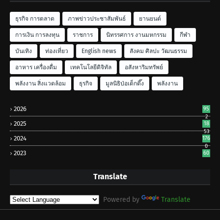
ธุรกิจ การตลาด
ภาพข่าวประชาสัมพันธ์
ยานยนต์
การเงิน การลงทุน
ราชการ
นิทรรศการ งานมหกรรม
กีฬา
บันเทิง
ท่องเที่ยว
English news
สังคม ศิลปะ วัฒนธรรม
อาหาร เครื่องดื่ม
เทคโนโลยีดิจิทัล
อสังหาริมทรัพย์
พลังงาน สิ่งแวดล้อม
ธุรกิจ
มูลนิธิป่อเต็กตึ๊ง
พลังงาน
2026
95
2
2025
18
53
2024
176
0
2023
60
Translate
Powered by
Translate