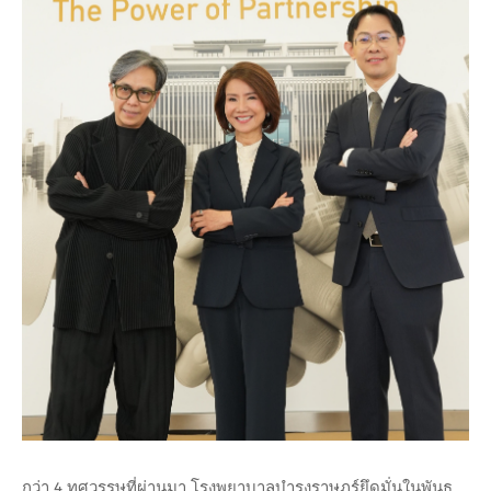
กว่า 4 ทศวรรษที่ผ่านมา โรงพยาบาลบำรุงราษฎร์ยึดมั่นในพันธ