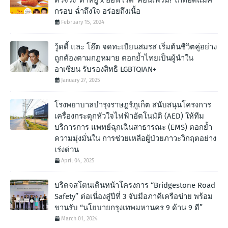
ตัวจริง ‘ต้าห์อู๋ x ออฟโรด’ คอนเฟิร์ม! ไก่ทอดแมค
กรอบ ฉํ่าถึงใจ อร่อยถึงเนื้อ
February 15, 2024
วู้ดดี้ และ โอ๊ต จดทะเบียนสมรส เริ่มต้นชีวิตคู่อย่าง
ถูกต้องตามกฎหมาย ตอกย้ำไทยเป็นผู้นำใน
อาเซียน รับรองสิทธิ LGBTQIAN+
January 27, 2025
โรงพยาบาลบำรุงราษฎร์ภูเก็ต สนับสนุนโครงการ
เครื่องกระตุกหัวใจไฟฟ้าอัตโนมัติ (AED) ให้ทีม
บริการการ แพทย์ฉุกเฉินสาธารณะ (EMS) ตอกย้ำ
ความมุ่งมั่นใน การช่วยเหลือผู้ป่วยภาวะวิกฤตอย่าง
เร่งด่วน
April 04, 2025
บริดจสโตนเดินหน้าโครงการ “Bridgestone Road
Safety” ต่อเนื่องสู่ปีที่ 3 จับมือภาคีเครือข่าย พร้อม
ขานรับ “นโยบายกรุงเทพมหานคร 9 ด้าน 9 ดี”
March 01, 2024