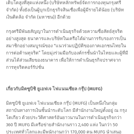
เติบโตสูงที่สุดแห่งหนึ่ง (บริษัทหลักทรัพย์จัดการกองทุนกรุงศรี
จำกัด) ทั้งยังเป็นผู้บุกเบิกธุรกิจสินเชื่อเพื่อผู้มีรายได้น้อย (บริษัท
เงินติดล้อ จำกัด (มหาชน)) อีกด้วย
กรุงศรีมีพันธสัญญาในการดำเนินธุรกิจด้วยความซื่อสัตย์สุจริต
อย่างสูงสุด ธนาคารและบริษัทในเครือได้ผ่านการรับรองการเป็น
สมาชิกอย่างสมบูรณ์ของ “แนวร่วมปฏิบัติของภาคเอกชนไทยใน
การต่อต้านทุจริต” โดยมุ่งร่วมมือกับองค์กรชั้นนำในไทยและผู้ที่มี
ส่วนได้ส่วนเสียของธนาคาร เพื่อให้การดำเนินธุรกิจปราศจาก
การทุจริตคอร์รัปชั่น
เกี่ยวกับมิตซูบิชิ ยูเอฟเจ ไฟแนนเชียล กรุ๊ป (MUFG)
มิตซูบิชิ ยูเอฟเจ ไฟแนนเชียล กรุ๊ป (MUFG) เป็นหนึ่งในกลุ่ม
สถาบันทางการเงินชั้นนำระดับโลก มีสำนักงานใหญ่ตั้งอยู่ ณ กรุง
โตเกียว ด้วยประวัติศาสตร์อันยาวนานในการดำเนินธุรกิจกว่า
360 ปี MUFG มีเครือข่ายสำนักงานราว 2,400 แห่ง ในกว่า 50
ประเทศทั่วโลกและมีพนักงานกว่า 170,000 คน MUFG นำเสนอ