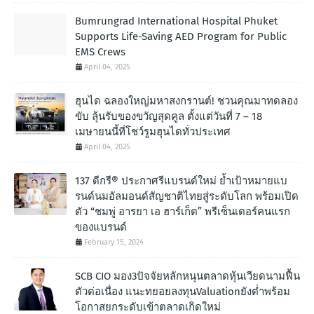
Bumrungrad International Hospital Phuket
Supports Life-Saving AED Program for Public
EMS Crews
April 04, 2025
ฮุนได ฉลองใหญ่มหาสงกรานต์! ชวนคุณมาทดลอง
ขับ ลุ้นรับของขวัญสุดคูล ตั้งแต่วันที่ 7 – 18
เมษายนนี้ที่โชว์รูมฮุนไดทั่วประเทศ
April 04, 2025
137 ดีกรี® ประกาศรีแบรนด์ใหม่ ย้ำเป้าหมายแบ
รนด์นมอัลมอนด์สัญชาติไทยสู่ระดับโลก พร้อมเปิด
ตัว “ชมพู่ อารยา เอ ฮาร์เก็ต” พรีเซ็นเตอร์คนแรก
ของแบรนด์
February 15, 2024
SCB CIO มอง3ปัจจัยหลักหนุนตลาดหุ้นเวียดนามฟื้น
ตัวต่อเนื่อง แนะทยอยลงทุนValuationยังต่ำพร้อม
โอกาสยกระดับเข้าตลาดเกิดใหม่