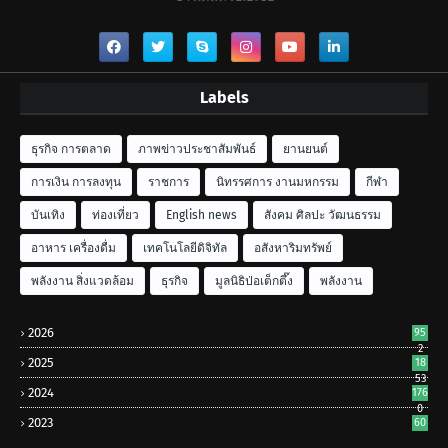
Labels
ธุรกิจ การตลาด
ภาพข่าวประชาสัมพันธ์
ยานยนต์
การเงิน การลงทุน
ราชการ
นิทรรศการ งานมหกรรม
กีฬา
บันเทิง
ท่องเที่ยว
English news
สังคม ศิลปะ วัฒนธรรม
อาหาร เครื่องดื่ม
เทคโนโลยีดิจิทัล
อสังหาริมทรัพย์
พลังงาน สิ่งแวดล้อม
ธุรกิจ
มูลนิธิป่อเต็กตึ๊ง
พลังงาน
2026
95
2
2025
18
53
2024
176
0
2023
60