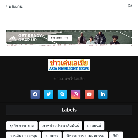
(3)
พลังงาน
ข่าวเด่นทวีปเอเชีย
Labels
ธุรกิจ การตลาด
ภาพข่าวประชาสัมพันธ์
ยานยนต์
การเงิน การลงทุน
ราชการ
นิทรรศการ งานมหกรรม
กีฬา