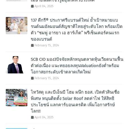
April 04, 2025
137 ดีกรี® ประกาศรีแบรนด์ใหม่ ย้ำเป้าหมายแบ
รนด์นมอัลมอนด์สัญชาติไทยสู่ระดับโลก พร้อมเปิด
ตัว “ชมพู่ อารยา เอ ฮาร์เก็ต” พรีเซ็นเตอร์คนแรก
ของแบรนด์
February 15, 2024
SCB CIO มอง3ปัจจัยหลักหนุนตลาดหุ้นเวียดนามฟื้น
ตัวต่อเนื่อง แนะทยอยลงทุนValuationยังต่ำพร้อม
โอกาสยกระดับเข้าตลาดเกิดใหม่
February 15, 2024
ไทวัสดุ และบีเอ็นบี โฮม ผนึก ธอส. เปิดตัวสินเชื่อ
พิเศษ หนุนติดตั้ง Solar Roof ลดค่าไฟ ให้สิทธิ
ประโยชน์ แลกคาร์บอนเครดิต เพิ่มโอกาสรักษ์
โลก!!
April 04, 2025