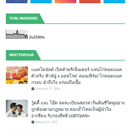
TOTAL PAGEVIEWS
2
4
2
5
8
0
4
MOST POPULAR
แมคโดนัลด์ เปิดตัวพรีเซ็นเตอร์ แฟนไก่ทอดแมค
ตัวจริง ‘ต้าห์อู๋ x ออฟโรด’ คอนเฟิร์ม! ไก่ทอดแมค
กรอบ ฉํ่าถึงใจ อร่อยถึงเนื้อ
February 15, 2024
วู้ดดี้ และ โอ๊ต จดทะเบียนสมรส เริ่มต้นชีวิตคู่อย่าง
ถูกต้องตามกฎหมาย ตอกย้ำไทยเป็นผู้นำใน
อาเซียน รับรองสิทธิ LGBTQIAN+
January 27, 2025