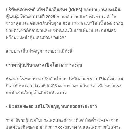
บริษัทหลักทรัพย์ เกียรตินาคินภัทร (KKPS) ออกรายงานประเมิน
หุ้นกลุ่มโรงพยาบาลปี 2025
ชะลอตัวจากปัจจัยชั่วคราว ทำให้
ราคาหุ้นปรับลงแรงเกินพื้นฐาน ส่วนปี 2026 แนวโน้มฟื้นชัด จากผู้
ป่วยต่างชาติกลับมาและแรงหนุนนโยบายเพิ่มงบประกันสังคม
พร้อมแนะนำหุ้นเด่นตามช่วงเวลา
สรุปประเด็นสำคัญจากรายงานมีดังนี้
• ราคาหุ้นปรับลงแรง เปิดโอกาสการลงทุน
หุ้นกลุ่มโรงพยาบาลปรับตัวต่ำกว่าดัชนีตลาดฯ ราว 17% ตั้งแต่ต้น
ปี สะท้อนความกังวลที่ KKPS มองว่า “มากเกินจริง” เนื่องจากแรง
กดดันส่วนใหญ่เป็นปัจจัยชั่วคราว
•
ปี 2025 ชะลอ แต่ไม่ใช่สัญญาณถดถอยระยะยาว
รายได้จากผู้ป่วยในประเทศและต่างชาติเติบโตต่ำ (2–3%) จาก
ผลเศรษฐกิจชะลอ มาตรการ co-payment และเหตุการณ์เฉพาะ