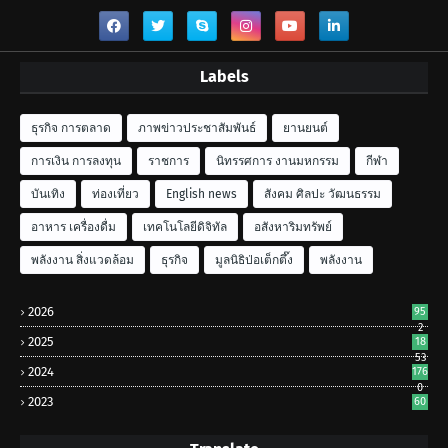
Labels
ธุรกิจ การตลาด
ภาพข่าวประชาสัมพันธ์
ยานยนต์
การเงิน การลงทุน
ราชการ
นิทรรศการ งานมหกรรม
กีฬา
บันเทิง
ท่องเที่ยว
English news
สังคม ศิลปะ วัฒนธรรม
อาหาร เครื่องดื่ม
เทคโนโลยีดิจิทัล
อสังหาริมทรัพย์
พลังงาน สิ่งแวดล้อม
ธุรกิจ
มูลนิธิป่อเต็กตึ๊ง
พลังงาน
2026
95
2
2025
18
53
2024
176
0
2023
60