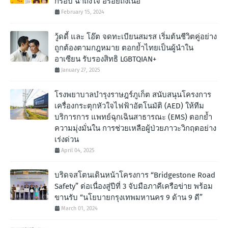
กรอบ ฉํ่าถึงใจ อร่อยถึงเนื้อ
February 15, 2024
วู้ดดี้ และ โอ๊ต จดทะเบียนสมรส เริ่มต้นชีวิตคู่อย่าง
ถูกต้องตามกฎหมาย ตอกย้ำไทยเป็นผู้นำใน
อาเซียน รับรองสิทธิ LGBTQIAN+
January 27, 2025
โรงพยาบาลบำรุงราษฎร์ภูเก็ต สนับสนุนโครงการ
เครื่องกระตุกหัวใจไฟฟ้าอัตโนมัติ (AED) ให้ทีม
บริการการ แพทย์ฉุกเฉินสาธารณะ (EMS) ตอกย้ำ
ความมุ่งมั่นใน การช่วยเหลือผู้ป่วยภาวะวิกฤตอย่าง
เร่งด่วน
April 04, 2025
บริดจสโตนเดินหน้าโครงการ “Bridgestone Road
Safety” ต่อเนื่องสู่ปีที่ 3 จับมือภาคีเครือข่าย พร้อม
ขานรับ “นโยบายกรุงเทพมหานคร 9 ด้าน 9 ดี”
March 01, 2024