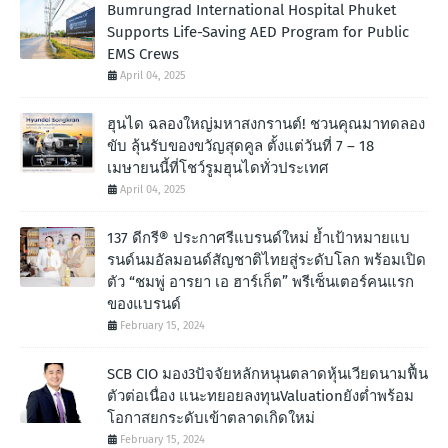
Bumrungrad International Hospital Phuket
Supports Life-Saving AED Program for Public
EMS Crews
April 04, 2025
ฮุนได ฉลองใหญ่มหาสงกรานต์! ชวนคุณมาทดลอง
ขับ ลุ้นรับของขวัญสุดคูล ตั้งแต่วันที่ 7 – 18
เมษายนนี้ที่โชว์รูมฮุนไดทั่วประเทศ
April 04, 2025
137 ดีกรี® ประกาศรีแบรนด์ใหม่ ย้ำเป้าหมายแบ
รนด์นมอัลมอนด์สัญชาติไทยสู่ระดับโลก พร้อมเปิด
ตัว “ชมพู่ อารยา เอ ฮาร์เก็ต” พรีเซ็นเตอร์คนแรก
ของแบรนด์
February 15, 2024
SCB CIO มอง3ปัจจัยหลักหนุนตลาดหุ้นเวียดนามฟื้น
ตัวต่อเนื่อง แนะทยอยลงทุนValuationยังต่ำพร้อม
โอกาสยกระดับเข้าตลาดเกิดใหม่
February 15, 2024