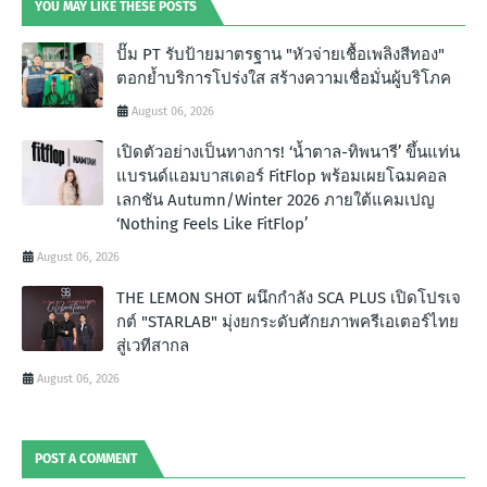
YOU MAY LIKE THESE POSTS
ปั๊ม PT รับป้ายมาตรฐาน "หัวจ่ายเชื้อเพลิงสีทอง"
ตอกย้ำบริการโปร่งใส สร้างความเชื่อมั่นผู้บริโภค
August 06, 2026
เปิดตัวอย่างเป็นทางการ! ‘น้ำตาล-ทิพนารี’ ขึ้นแท่น
แบรนด์แอมบาสเดอร์ FitFlop พร้อมเผยโฉมคอล
เลกชัน Autumn/Winter 2026 ภายใต้แคมเปญ
‘Nothing Feels Like FitFlop’
August 06, 2026
THE LEMON SHOT ผนึกกำลัง SCA PLUS เปิดโปรเจ
กต์ "STARLAB" มุ่งยกระดับศักยภาพครีเอเตอร์ไทย
สู่เวทีสากล
August 06, 2026
POST A COMMENT