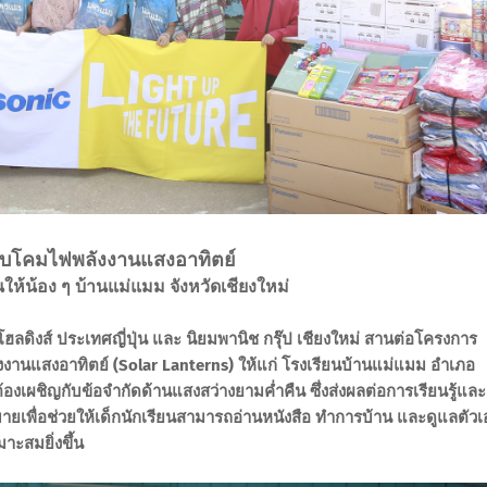
บโคมไฟพลังงานแสงอาทิตย์
ให้น้อง ๆ บ้านแม่แมม จังหวัดเชียงใหม่
ดิงส์ ประเทศญี่ปุ่น และ นิยมพานิช กรุ๊ป เชียงใหม่ สานต่อโครงการ
ังงานแสงอาทิตย์ (Solar Lanterns) ให้แก่ โรงเรียนบ้านแม่แมม อำเภอ
้องเผชิญกับข้อจำกัดด้านแสงสว่างยามค่ำคืน ซึ่งส่งผลต่อการเรียนรู้และ
หมายเพื่อช่วยให้เด็กนักเรียนสามารถอ่านหนังสือ ทำการบ้าน และดูแลตัวเ
ะสมยิ่งขึ้น