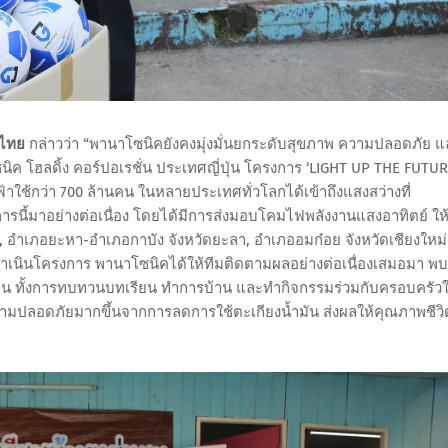
ศไทย
กล่าวว่า “พานาโซนิคยังคงมุ่งมั่นยกระดับสุขภาพ ความปลอดภัย แ
ค โฮลดิ้ง คอร์ปอเรชั่น ประเทศญี่ปุ่น โครงการ ‘LIGHT UP THE FUTUR
ีไฟฟ้าใช้กว่า 700 ล้านคน ในหลายประเทศทั่วโลกได้เข้าถึงแสงสว่างที่
ี้มาอย่างต่อเนื่อง โดยได้มีการส่งมอบโคมไฟพลังงานแสงอาทิตย์ ให
, อำเภอยะหา-อำเภอกาบัง จังหวัดยะลา, อำเภออมก๋อย จังหวัดเชียงใหม่
เนินโครงการ พานาโซนิคได้ให้ทีมติดตามผลอย่างต่อเนื่องเสมอมา พบ
งชัดเจน ทั้งการทบทวนบทเรียน ทำการบ้าน และทำกิจกรรมร่วมกับครอบครัว
ีความปลอดภัยมากขึ้นจากการลดการใช้ตะเกียงน้ำมัน ส่งผลให้คุณภาพชีวิ