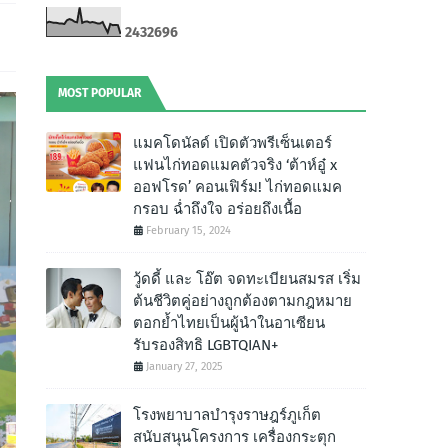
2
4
3
2
6
9
6
MOST POPULAR
แมคโดนัลด์ เปิดตัวพรีเซ็นเตอร์
แฟนไก่ทอดแมคตัวจริง ‘ต้าห์อู๋ x
ออฟโรด’ คอนเฟิร์ม! ไก่ทอดแมค
กรอบ ฉํ่าถึงใจ อร่อยถึงเนื้อ
February 15, 2024
วู้ดดี้ และ โอ๊ต จดทะเบียนสมรส เริ่ม
ต้นชีวิตคู่อย่างถูกต้องตามกฎหมาย
ตอกย้ำไทยเป็นผู้นำในอาเซียน
รับรองสิทธิ LGBTQIAN+
January 27, 2025
โรงพยาบาลบำรุงราษฎร์ภูเก็ต
สนับสนุนโครงการ เครื่องกระตุก