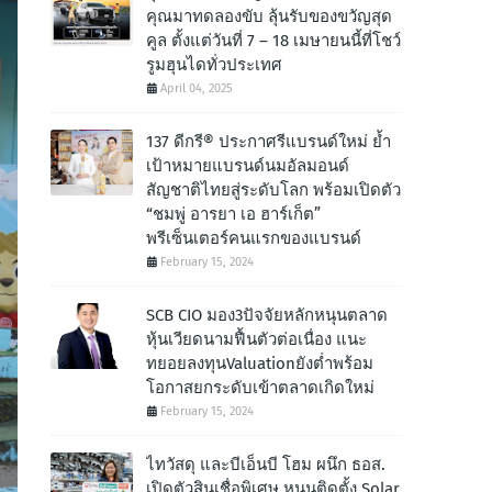
คุณมาทดลองขับ ลุ้นรับของขวัญสุด
คูล ตั้งแต่วันที่ 7 – 18 เมษายนนี้ที่โชว์
รูมฮุนไดทั่วประเทศ
April 04, 2025
137 ดีกรี® ประกาศรีแบรนด์ใหม่ ย้ำ
เป้าหมายแบรนด์นมอัลมอนด์
สัญชาติไทยสู่ระดับโลก พร้อมเปิดตัว
“ชมพู่ อารยา เอ ฮาร์เก็ต”
พรีเซ็นเตอร์คนแรกของแบรนด์
February 15, 2024
SCB CIO มอง3ปัจจัยหลักหนุนตลาด
หุ้นเวียดนามฟื้นตัวต่อเนื่อง แนะ
ทยอยลงทุนValuationยังต่ำพร้อม
โอกาสยกระดับเข้าตลาดเกิดใหม่
February 15, 2024
ไทวัสดุ และบีเอ็นบี โฮม ผนึก ธอส.
เปิดตัวสินเชื่อพิเศษ หนุนติดตั้ง Solar