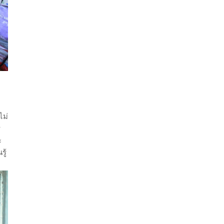
ไม่
ร
ะ
ู้