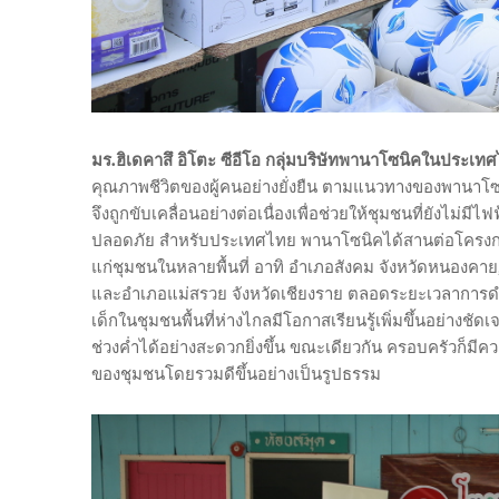
มร.ฮิเดคาสึ อิโตะ ซีอีโอ กลุ่มบริษัทพานาโซนิคในประเท
คุณภาพชีวิตของผู้คนอย่างยั่งยืน ตามแนวทางของพานาโซนิ
จึงถูกขับเคลื่อนอย่างต่อเนื่องเพื่อช่วยให้ชุมชนที่ยังไม่ม
ปลอดภัย สำหรับประเทศไทย พานาโซนิคได้สานต่อโครงการน
แก่ชุมชนในหลายพื้นที่ อาทิ อำเภอสังคม จังหวัดหนองคาย
และอำเภอแม่สรวย จังหวัดเชียงราย ตลอดระยะเวลาการดำ
เด็กในชุมชนพื้นที่ห่างไกลมีโอกาสเรียนรู้เพิ่มขึ้นอย่า
ช่วงค่ำได้อย่างสะดวกยิ่งขึ้น ขณะเดียวกัน ครอบครัวก็ม
ของชุมชนโดยรวมดีขึ้นอย่างเป็นรูปธรรม