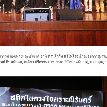
มาร่วมร้องเพลงและบริจาค อาทิ
ท่านโกวิท ศรีไพโรจน์
รองอัยการสูงสุด,
มย์ ลิปตพัลลภ, เฉลียว ปรีกราน
(ประธานบริษัทยอดพิมาน),
ดร.กฤษฎา