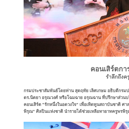
คอนเสิร์ตการ
รำลึกถึงคร
กรมประชาสัมพันธ์โดยท่าน สุดฤทัย เลิศเกษม อธิบดีกรมป
ดร.นิตยา อรุณวงศ์ หรือโฉมฉาย อรุณฉาน ที่ปรึกษาส่วน
คอนเสิร์ต "รักหนึ่งในอดวงใจ" เพื่อเทิดทูนสถาบันชาติ ศ
พิรุณ" ศิลปินแห่งชาติ นำรายได้ช่วยเหลือทายาทครูพรพิรุณ