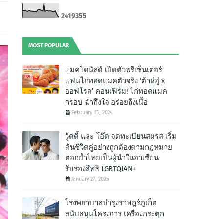
2
4
1
9
3
5
5
MOST POPULAR
แมคโดนัลด์ เปิดตัวพรีเซ็นเตอร์
แฟนไก่ทอดแมคตัวจริง ‘ต้าห์อู๋ x
ออฟโรด’ คอนเฟิร์ม! ไก่ทอดแมค
กรอบ ฉํ่าถึงใจ อร่อยถึงเนื้อ
February 15, 2024
วู้ดดี้ และ โอ๊ต จดทะเบียนสมรส เริ่ม
ต้นชีวิตคู่อย่างถูกต้องตามกฎหมาย
ตอกย้ำไทยเป็นผู้นำในอาเซียน
รับรองสิทธิ LGBTQIAN+
January 27, 2025
โรงพยาบาลบำรุงราษฎร์ภูเก็ต
สนับสนุนโครงการ เครื่องกระตุก