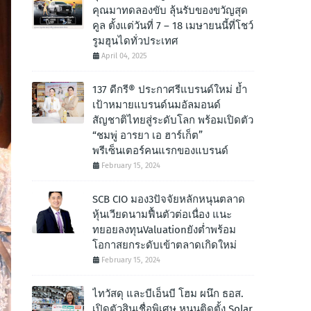
คุณมาทดลองขับ ลุ้นรับของขวัญสุด
คูล ตั้งแต่วันที่ 7 – 18 เมษายนนี้ที่โชว์
รูมฮุนไดทั่วประเทศ
April 04, 2025
137 ดีกรี® ประกาศรีแบรนด์ใหม่ ย้ำ
เป้าหมายแบรนด์นมอัลมอนด์
สัญชาติไทยสู่ระดับโลก พร้อมเปิดตัว
“ชมพู่ อารยา เอ ฮาร์เก็ต”
พรีเซ็นเตอร์คนแรกของแบรนด์
February 15, 2024
SCB CIO มอง3ปัจจัยหลักหนุนตลาด
หุ้นเวียดนามฟื้นตัวต่อเนื่อง แนะ
ทยอยลงทุนValuationยังต่ำพร้อม
โอกาสยกระดับเข้าตลาดเกิดใหม่
February 15, 2024
ไทวัสดุ และบีเอ็นบี โฮม ผนึก ธอส.
เปิดตัวสินเชื่อพิเศษ หนุนติดตั้ง Solar