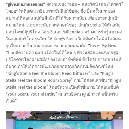
“give.me.museums”
ผลงานของ “ออย – คนธรัตน์ เตชะไตรศร”
ไทยอาร์ททิสต์แนวอิมเพรสชันนิสม์ชื่อดัง ซึ่งเป็นครั้งแรกของ
แบรนด์ที่คอลแลปกับศิลปินที่ได้รับความนิยมเพื่อขยายกลุ่มเป้า
หมายใหม่ และยกระดับภาพลักษณ์ของ King’s Stella ให้ทันสมัย
ตอบโจทย์ผู้บริโภค Gen Z และ Millennials สร้างการรับรู้แบรนด์
ในกลุ่มผู้บริโภครุ่นใหม่ให้ King's Stella ใกล้ชิดกับไลฟ์สไตล์คน
รุ่นใหม่มากขึ้น ตลอดจนการถ่ายทอดแนวคิด This is My New
Thai ตีความความเป็นไทยในมิติใหม่ ๆ ที่ร่วมสมัยและส่งต่อสู่ผู้
บริโภคทั่วโลกผ่านฝีมือของไทยอาร์ททิสต์ ซึ่งได้รับการตอบรับที่
ดีมาก ทำให้เกิดการพัฒนาต่อยอดจนเกิดเป็นผลิตภัณฑ์ใหม่
“King’s Stella Feel the Bloom Reed Diffuser” และ “King’s
Stella Feel the Bloom Room Spray” ภายใต้คอลเลกชัน “King’s
Stella Feel the Bloom” โดยจัดงานเปิดตัวขึ้นภายใต้คอนเซ็ปต์
“Your Scent, Your Identity” ณ ลานอีเดน ศูนย์การค้าเซ็นทรัล
เวิลด์”