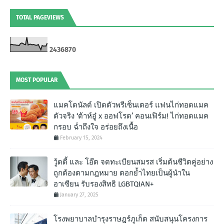
TOTAL PAGEVIEWS
2
4
3
6
8
7
0
MOST POPULAR
แมคโดนัลด์ เปิดตัวพรีเซ็นเตอร์ แฟนไก่ทอดแมค
ตัวจริง ‘ต้าห์อู๋ x ออฟโรด’ คอนเฟิร์ม! ไก่ทอดแมค
กรอบ ฉํ่าถึงใจ อร่อยถึงเนื้อ
February 15, 2024
วู้ดดี้ และ โอ๊ต จดทะเบียนสมรส เริ่มต้นชีวิตคู่อย่าง
ถูกต้องตามกฎหมาย ตอกย้ำไทยเป็นผู้นำใน
อาเซียน รับรองสิทธิ LGBTQIAN+
January 27, 2025
โรงพยาบาลบำรุงราษฎร์ภูเก็ต สนับสนุนโครงการ