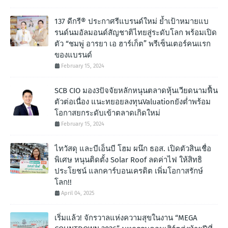
137 ดีกรี® ประกาศรีแบรนด์ใหม่ ย้ำเป้าหมายแบ
รนด์นมอัลมอนด์สัญชาติไทยสู่ระดับโลก พร้อมเปิด
ตัว “ชมพู่ อารยา เอ ฮาร์เก็ต” พรีเซ็นเตอร์คนแรก
ของแบรนด์
February 15, 2024
SCB CIO มอง3ปัจจัยหลักหนุนตลาดหุ้นเวียดนามฟื้น
ตัวต่อเนื่อง แนะทยอยลงทุนValuationยังต่ำพร้อม
โอกาสยกระดับเข้าตลาดเกิดใหม่
February 15, 2024
ไทวัสดุ และบีเอ็นบี โฮม ผนึก ธอส. เปิดตัวสินเชื่อ
พิเศษ หนุนติดตั้ง Solar Roof ลดค่าไฟ ให้สิทธิ
ประโยชน์ แลกคาร์บอนเครดิต เพิ่มโอกาสรักษ์
โลก!!
April 04, 2025
เริ่มแล้ว! จักรวาลแห่งความสุขในงาน “MEGA