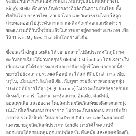
จะยอมรับการนำเสนอความเป็นไทยในรูปแบบที่แตกต่างไป
King’s Stella ต้องการเป็นตัวกลางที่ผลักดันความเป็นไทย ทั้ง
ศิลปินไทย อาหารไทย ลายผ้าไทย และวัฒนธรรมไทย ให้ถูก
ถ่ายทอดออกไปสู่ระดับสากลผ่านผลิตภัณฑ์คอลเลกชันต่าง ๆ
ของแบรนด์ที่วันนี้พร้อมแล้วในการขยายสู่ตลาดต่างประเทศ เพื่อ
ให้ This is My New Thai เติบโตอย่างยั่งยืน
ซึ่งขณะนี้ King’s Stella ได้ขยายตลาดไปยังประเทศในภูมิภาค
ตะวันออกเฉียงใต้ผ่านกลยุทธ์ Global Distribution โดยเฉพาะใน
เวียดนาม ที่ได้รับการตอบรับอย่างดีจากผู้บริโภค นอกจากนี้ยัง
ขยายไปยังตลาดประเทศเพื่อนบ้าน ได้แก่ ฟิลิปปินส์, มาเลเซีย,
บรูไน, เมียนมาร์, อินโดนีเซีย, กัมพูชา รวมถึงการส่งออกสู่กลุ่ม
ประเทศที่มีรายได้สูง (High Income) ไม่ว่าจะเป็นสหรัฐอาหรับเอ
มิเรตส์, กาตาร์, โอมาน, คาซัคสถาน, อินเดีย, มัลดีฟส์,
ออสเตรเลีย และฮ่องกง โดยสัดส่วนผลิตภัณฑ์ของคิงสเตลล่ามุ่ง
เน้นไปที่เครื่องหอมปรับอากาศ ไม่ว่าจะเป็นเจลหอม สเปรย์ปรับ
อากาศ รวมถึงสินค้าใหม่อย่าง Reed Diffuser และในอนาคตมี
แผนขยายสู่ผลิตภัณฑ์ประเภท Candle ภายใต้โรดแมปที่
ออกแบบให้ครอบคลุมทุกแอปพลิเคชัน ทันสมัย และสอดคล้องกับ