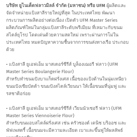
บริษัท ยูไนเต็ดฟลาวมิลล์ จำกัด (มหาชน) หรือ UFM
ผู้ผลิตและ
จัดจำหน่ายแป้งสาลีรายใหญ่ที่สุด ในประเทศไทย พัฒนา
กระบวนการผลิตอย่างต่อเนื่อง เปิดตัว UFM Master Series
ผลิตภัณฑ์ใหม่ในกลุ่มแป้งสาลีระดับพรีเมียม ที่เหมาะกับขนม
สไตล์ยุโรป โดดเด่นด้วยความสดใหม่ เพราะผ่านการโม่ใน
ประเทศไทย หมดปัญหาความชื้นจากการขนส่งทางเรือ ประกอบ
ด้วย
• แป้งสาลี ยูเอฟเอ็ม มาสเตอร์ซีรีส์ บูล็องเฌอรี ฟลาว (UFM
Master Series Boulangerie Flour)
สำหรับทำขนมปังบาแก็ตฝรั่งเศส เนื้อของแป้งด้านในนุ่มเหนียว
ขนมปังเซียบัตต้า ขนมปังสไตล์เวียนนา ให้เนื้อขนมที่นุ่มฟู และ
รสชาติอร่อย
• แป้งสาลี ยูเอฟเอ็ม มาสเตอร์ซีรีส์ เวียนนัวเซอรี ฟลาว (UFM
Master Series Viennoiserie Flour)
สำหรับขนมอบสไตล์ฝรั่งเศส เช่น ครัวซองต์ เดนิช บริออช และ
พัฟเพสตรี้ เนื้อขนมจะมีความละเอียด เบาและขึ้นฟูให้ผลลัพธ์