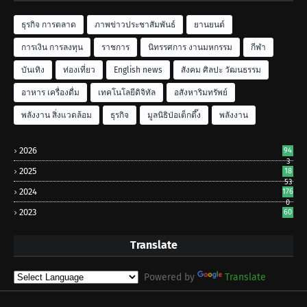
ธุรกิจ การตลาด
ภาพข่าวประชาสัมพันธ์
ยานยนต์
การเงิน การลงทุน
ราชการ
นิทรรศการ งานมหกรรม
กีฬา
บันเทิง
ท่องเที่ยว
English news
สังคม ศิลปะ วัฒนธรรม
อาหาร เครื่องดื่ม
เทคโนโลยีดิจิทัล
อสังหาริมทรัพย์
พลังงาน สิ่งแวดล้อม
ธุรกิจ
มูลนิธิป่อเต็กตึ๊ง
พลังงาน
2026
94
3
2025
18
53
2024
176
0
2023
60
Translate
Powered by
Translate