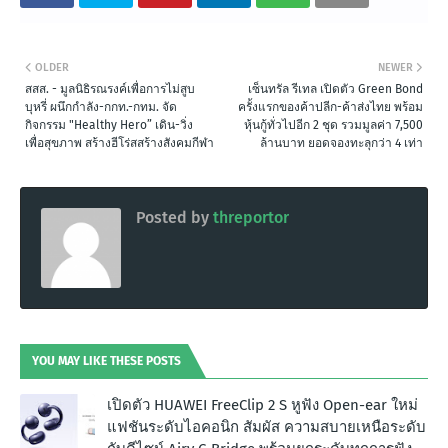
OLDER
NEWER
สสส. - มูลนิธิรณรงค์เพื่อการไม่สูบ
เซ็นทรัล รีเทล เปิดตัว Green Bond
บุหรี่ ผนึกกำลัง-กกท.-กทม. จัด
ครั้งแรกของค้าปลีก-ค้าส่งไทย พร้อม
กิจกรรม "Healthy Hero” เดิน-วิ่ง
หุ้นกู้ทั่วไปอีก 2 ชุด รวมมูลค่า 7,500
เพื่อสุขภาพ สร้างฮีโร่สสร้างสังคมกีฬา
ล้านบาท ยอดจองทะลุกว่า 4 เท่า
Posted by
threportor
YOU MAY LIKE THESE POSTS
เปิดตัว HUAWEI FreeClip 2 S หูฟัง Open-ear ใหม่
แฟชันระดับไอคอนิก สัมผัส ความสบายเหนือระดับ