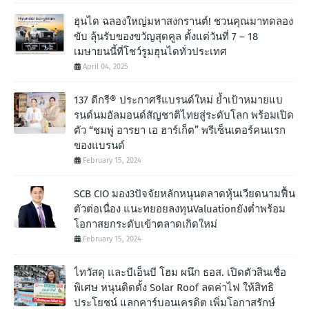
ฮุนได ฉลองใหญ่มหาสงกรานต์! ชวนคุณมาทดลอง
ขับ ลุ้นรับของขวัญสุดคูล ตั้งแต่วันที่ 7 – 18
เมษายนนี้ที่โชว์รูมฮุนไดทั่วประเทศ
April 04, 2025
137 ดีกรี® ประกาศรีแบรนด์ใหม่ ย้ำเป้าหมายแบ
รนด์นมอัลมอนด์สัญชาติไทยสู่ระดับโลก พร้อมเปิด
ตัว “ชมพู่ อารยา เอ ฮาร์เก็ต” พรีเซ็นเตอร์คนแรก
ของแบรนด์
February 15, 2024
SCB CIO มอง3ปัจจัยหลักหนุนตลาดหุ้นเวียดนามฟื้น
ตัวต่อเนื่อง แนะทยอยลงทุนValuationยังต่ำพร้อม
โอกาสยกระดับเข้าตลาดเกิดใหม่
February 15, 2024
ไทวัสดุ และบีเอ็นบี โฮม ผนึก ธอส. เปิดตัวสินเชื่อ
พิเศษ หนุนติดตั้ง Solar Roof ลดค่าไฟ ให้สิทธิ
ประโยชน์ แลกคาร์บอนเครดิต เพิ่มโอกาสรักษ์