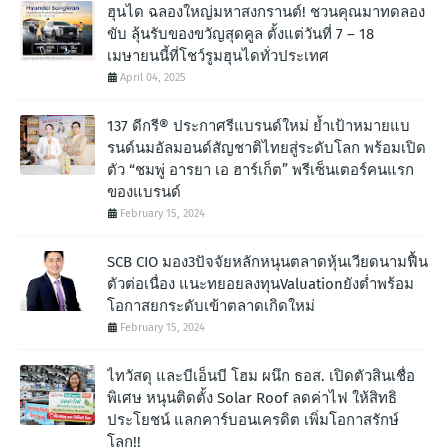
ฮุนได ฉลองใหญ่มหาสงกรานต์! ชวนคุณมาทดลอง
ขับ ลุ้นรับของขวัญสุดคูล ตั้งแต่วันที่ 7 – 18
เมษายนนี้ที่โชว์รูมฮุนไดทั่วประเทศ
April 04, 2025
137 ดีกรี® ประกาศรีแบรนด์ใหม่ ย้ำเป้าหมายแบ
รนด์นมอัลมอนด์สัญชาติไทยสู่ระดับโลก พร้อมเปิด
ตัว “ชมพู่ อารยา เอ ฮาร์เก็ต” พรีเซ็นเตอร์คนแรก
ของแบรนด์
February 15, 2024
SCB CIO มอง3ปัจจัยหลักหนุนตลาดหุ้นเวียดนามฟื้น
ตัวต่อเนื่อง แนะทยอยลงทุนValuationยังต่ำพร้อม
โอกาสยกระดับเข้าตลาดเกิดใหม่
February 15, 2024
ไทวัสดุ และบีเอ็นบี โฮม ผนึก ธอส. เปิดตัวสินเชื่อ
พิเศษ หนุนติดตั้ง Solar Roof ลดค่าไฟ ให้สิทธิ
ประโยชน์ แลกคาร์บอนเครดิต เพิ่มโอกาสรักษ์
โลก!!