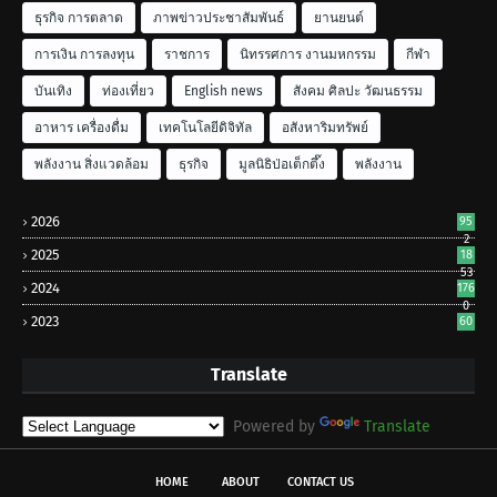
ธุรกิจ การตลาด
ภาพข่าวประชาสัมพันธ์
ยานยนต์
การเงิน การลงทุน
ราชการ
นิทรรศการ งานมหกรรม
กีฬา
บันเทิง
ท่องเที่ยว
English news
สังคม ศิลปะ วัฒนธรรม
อาหาร เครื่องดื่ม
เทคโนโลยีดิจิทัล
อสังหาริมทรัพย์
พลังงาน สิ่งแวดล้อม
ธุรกิจ
มูลนิธิป่อเต็กตึ๊ง
พลังงาน
2026
95
2
2025
18
53
2024
176
0
2023
60
Translate
Powered by
Translate
HOME
ABOUT
CONTACT US