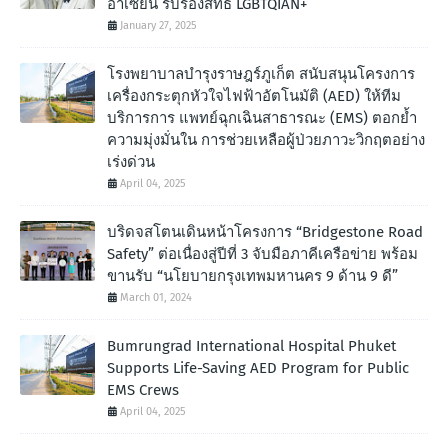
อาเซียน รับรองสิทธิ LGBTQIAN+
January 27, 2025
โรงพยาบาลบำรุงราษฎร์ภูเก็ต สนับสนุนโครงการ
เครื่องกระตุกหัวใจไฟฟ้าอัตโนมัติ (AED) ให้ทีม
บริการการ แพทย์ฉุกเฉินสาธารณะ (EMS) ตอกย้ำ
ความมุ่งมั่นใน การช่วยเหลือผู้ป่วยภาวะวิกฤตอย่าง
เร่งด่วน
April 04, 2025
บริดจสโตนเดินหน้าโครงการ “Bridgestone Road
Safety” ต่อเนื่องสู่ปีที่ 3 จับมือภาคีเครือข่าย พร้อม
ขานรับ “นโยบายกรุงเทพมหานคร 9 ด้าน 9 ดี”
March 01, 2024
Bumrungrad International Hospital Phuket
Supports Life-Saving AED Program for Public
EMS Crews
April 04, 2025