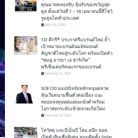
คุณมาทดลองขับ ลุ้นรับของขวัญสุด
คูล ตั้งแต่วันที่ 7 – 18 เมษายนนี้ที่โชว์
รูมฮุนไดทั่วประเทศ
April 04, 2025
137 ดีกรี® ประกาศรีแบรนด์ใหม่ ย้ำ
เป้าหมายแบรนด์นมอัลมอนด์
สัญชาติไทยสู่ระดับโลก พร้อมเปิดตัว
“ชมพู่ อารยา เอ ฮาร์เก็ต”
พรีเซ็นเตอร์คนแรกของแบรนด์
February 15, 2024
SCB CIO มอง3ปัจจัยหลักหนุนตลาด
หุ้นเวียดนามฟื้นตัวต่อเนื่อง แนะ
ทยอยลงทุนValuationยังต่ำพร้อม
โอกาสยกระดับเข้าตลาดเกิดใหม่
February 15, 2024
ไทวัสดุ และบีเอ็นบี โฮม ผนึก ธอส.
เปิดตัวสินเชื่อพิเศษ หนุนติดตั้ง Solar