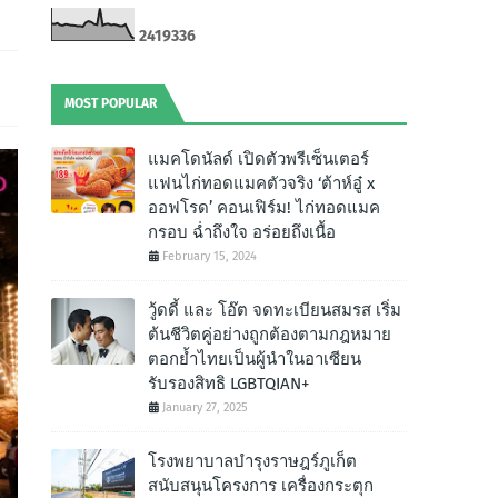
2
4
1
9
3
3
6
MOST POPULAR
แมคโดนัลด์ เปิดตัวพรีเซ็นเตอร์
แฟนไก่ทอดแมคตัวจริง ‘ต้าห์อู๋ x
ออฟโรด’ คอนเฟิร์ม! ไก่ทอดแมค
กรอบ ฉํ่าถึงใจ อร่อยถึงเนื้อ
February 15, 2024
วู้ดดี้ และ โอ๊ต จดทะเบียนสมรส เริ่ม
ต้นชีวิตคู่อย่างถูกต้องตามกฎหมาย
ตอกย้ำไทยเป็นผู้นำในอาเซียน
รับรองสิทธิ LGBTQIAN+
January 27, 2025
โรงพยาบาลบำรุงราษฎร์ภูเก็ต
สนับสนุนโครงการ เครื่องกระตุก