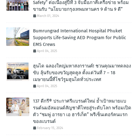
Safety” ต่อเนื่องสู่ปีที่ 3 จับมือภาคีเครือข่าย พร้อม
ขานรับ “นโยบายกรุงเทพมหานคร 9 ด้าน 9 ดี”
March 01, 2024
Bumrungrad International Hospital Phuket
Supports Life-Saving AED Program for Public
EMS Crews
April 04, 2025
ฮุนได ฉลองใหญ่มหาสงกรานต์! ชวนคุณมาทดลอง
ขับ ลุ้นรับของขวัญสุดคูล ตั้งแต่วันที่ 7 – 18
เมษายนนี้ที่โชว์รูมฮุนไดทั่วประเทศ
April 04, 2025
137 ดีกรี® ประกาศรีแบรนด์ใหม่ ย้ำเป้าหมายแบ
รนด์นมอัลมอนด์สัญชาติไทยสู่ระดับโลก พร้อมเปิด
ตัว “ชมพู่ อารยา เอ ฮาร์เก็ต” พรีเซ็นเตอร์คนแรก
ของแบรนด์
February 15, 2024