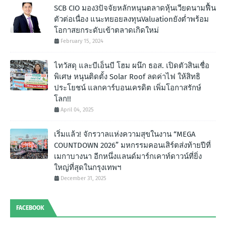
SCB CIO มอง3ปัจจัยหลักหนุนตลาดหุ้นเวียดนามฟื้น
ตัวต่อเนื่อง แนะทยอยลงทุนValuationยังต่ำพร้อม
โอกาสยกระดับเข้าตลาดเกิดใหม่
February 15, 2024
ไทวัสดุ และบีเอ็นบี โฮม ผนึก ธอส. เปิดตัวสินเชื่อ
พิเศษ หนุนติดตั้ง Solar Roof ลดค่าไฟ ให้สิทธิ
ประโยชน์ แลกคาร์บอนเครดิต เพิ่มโอกาสรักษ์
โลก!!
April 04, 2025
เริ่มแล้ว! จักรวาลแห่งความสุขในงาน “MEGA
COUNTDOWN 2026” มหกรรมคอนเสิร์ตส่งท้ายปีที่
เมกาบางนา อีกหนึ่งแลนด์มาร์กเคาท์ดาวน์ที่ยิ่ง
ใหญ่ที่สุดในกรุงเทพฯ
December 31, 2025
FACEBOOK