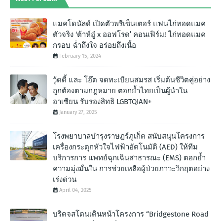
แมคโดนัลด์ เปิดตัวพรีเซ็นเตอร์ แฟนไก่ทอดแมค
ตัวจริง ‘ต้าห์อู๋ x ออฟโรด’ คอนเฟิร์ม! ไก่ทอดแมค
กรอบ ฉํ่าถึงใจ อร่อยถึงเนื้อ
February 15, 2024
วู้ดดี้ และ โอ๊ต จดทะเบียนสมรส เริ่มต้นชีวิตคู่อย่าง
ถูกต้องตามกฎหมาย ตอกย้ำไทยเป็นผู้นำใน
อาเซียน รับรองสิทธิ LGBTQIAN+
January 27, 2025
โรงพยาบาลบำรุงราษฎร์ภูเก็ต สนับสนุนโครงการ
เครื่องกระตุกหัวใจไฟฟ้าอัตโนมัติ (AED) ให้ทีม
บริการการ แพทย์ฉุกเฉินสาธารณะ (EMS) ตอกย้ำ
ความมุ่งมั่นใน การช่วยเหลือผู้ป่วยภาวะวิกฤตอย่าง
เร่งด่วน
April 04, 2025
บริดจสโตนเดินหน้าโครงการ “Bridgestone Road