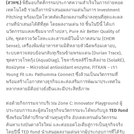
(สวทช.)
พิธีมอบกิตติกรรมประกาศความสำเร็จในการถ่ายทอด
เทคโนโลยี รวมถึงการนำเสนอผลงานเด่นในการ Investment
Pitching พร้อมเปิดโหวตคัดเลือกผลงานที่น่าลงทุนที่สุดและผล
งานที่นำเสนอได้ดีที่สุด โดยผลงานเด่น 10 ชิ้นในปีนี้ ได้แก่
นวัตกรรมแคลเซียมจากก้างปลา, Pure Air Better Quality of
Life, ชุดตรวจวัดโลหะและสารเคมีในน้ำภาคสนาม (CHEM
Sense), เครื่องพิมพ์อาหารสามมิติหลายหัวฉีดพร้อมเตาอบ,
ระบบตรวจสอบย้อนกลับทุเรียนข้ามพรมแดน (Durian Trace),
ชุดตรวจโรคกุ้ง (AquaDiag), โซลาร์เซลล์รีไซเคิลง่าย (SolaRE),
Roxizyme – Microbial antioxidant enzyme, FITKAN – เรา
Young Fit และ Pathumma Connect ซึ่งล้วนเป็นนวัตกรรมที่
พร้อมสร้างโอกาสทางธุรกิจและส่งเสริมการพัฒนาประเทศใน
หลากหลายมิติอย่างยั่งยืนและมีประสิทธิภาพ
ต่อด้วยกิจกรรมจากบริเวณ Zone C: Innovator Playground ผู้
ประกอบการและผู้สนใจธุรกิจนวัตกรรมจะได้พบกับบูธ
TED Fund
ซึ่งพร้อมให้คำปรึกษาด้านทุนธุรกิจ อัปเดตเทรนด์นวัตกรรม
ค้นหาแรงบันดาลใจใหม่ และต่อยอดไอเดียสู่การเป็นธุรกิจจริง
โดยปีนี้ TED Fund นำเสนอผลงานเด่นจากผู้ประกอบการที่ได้รับ