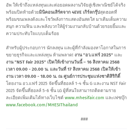
อัพ ให้เข้าถึงแหล่งทุนและต่อยอดผลงานวิจัยสู่เชิงพาณิชย์ได้จริง
พร้อมปิดท้ายด้วย
มินิคอนเสิร์ตจาก 4EVE เกิร์ลกรุ๊ป
สุดฮอตที่
พร้อมขนเพลงดังและโชว์พลังการแสดงอันสดใส มาเติมเต็มความ
สนุก ความฟิน และพลังบวกให้ผู้ร่วมงานกลับบ้านด้วยรอยยิ้มและ
ความประทับใจแบบเต็มร้อย
สำหรับผู้ประกอบการ นักลงทุน และผู้ที่กำลังมองหาโอกาสในการ
ขยายธุรกิจและแหล่งทุน ห้ามพลาด!
งาน "อว.แฟร์ 2025"
และ
งาน "NST Fair 2025" เปิดให้เข้างานวันนี้ – 16 สิงหาคม 2568
เวลา 09.00 - 20.00 น. และวันที่ 17 สิงหาคม 2568 เปิดให้เข้า
งาน เวลา 09.00 - 18.00 น. ณ ศูนย์การประชุมแห่งชาติสิริกิติ์
โดยงาน อว.แฟร์ 2025 จัดขึ้นที่ฮอลล์ 1-4 ชั้น G และงาน NST Fair
2025 จัดขึ้นที่ฮอลล์ 5-6 ชั้น LG ผู้ที่สนใจสามารถติดตามราย
ละเอียดเพิ่มเติมได้ทางเว็บไซต์
www.mhesifair.com
และเฟซบุ๊ก
www.facebook.com/MHESIThailand
###