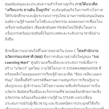
ทุนสนับสนุนและประสบความสำเร็จทางธุรกิจ
ภายใต้แนวคิด
“เสริมแกร่ง สานฝัน ปั้นธุรกิจ”
สะท้อนพันธกิจในการสร้างโอกาส
ให้กับนักศึกษาและผู้ประกอบการรุ่นใหม่ ผ่านการสนับสนุนเงินทุน
องค์ความรู้ด้านเทคโนโลยีและนวัตกรรม ตลอดจนการเชื่อมโยง
เครือข่ายพันธมิตร เพื่อผลักดันสตาร์ทอัพไทยให้เติบโตอย่าง
แข็งแกร่งพร้อมแข่งขันทั้งในประเทศและระดับนานาชาติอย่าง
ยั่งยืน
อีกหนึ่งความน่าสนใจที่ไม่ควรพลาดใน Zone C
โดยสำนักงาน
นวัตกรรมแห่งชาติ (NIA)
คือการกลับมาอย่างยิ่งใหญ่ของ
“S4i
Learning Mart”
ศูนย์รวมเครื่องมือและประสบการณ์เพื่อการ
สร้าง “นวัตกร” ยุคใหม่ ภายใต้โครงการ STEAM4INNOVATOR ที่
พร้อมพลิกโฉมมุมมองการเรียนรู้ด้วยแนวคิด “ช้อป เพลิน Learn
Play” เปิดพื้นที่สร้างสรรค์ที่ผสานความสนุกกับการเรียนรู้อย่าง
เต็มรูปแบบ ผู้เข้าร่วมจะได้ไขความหมายที่แท้จริงของการเป็น
นวัตกร สัมผัสเครื่องมือและกิจกรรมที่ช่วยปลดล็อกศักยภาพเชิง
นวัตกรรม พร้อมเสริมองค์ความรู้ด้าน STEAM แลกเปลี่ยน
ประสบการณ์กับผู้เชี่ยวชาญ และรับเทคนิคการประยุกต์ใช้จริง