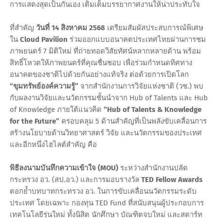
การแสดงสุดเป็นกันเอง เติมเต็มบรรยากาศงานให้น่าประทับใจ
ที่สำคัญ
วันที่ 14 สิงหาคม 2568
เตรียมสัมผัสประสบการณ์พิเศษ
ใน
Cloud Pavilion
ร่วมออกแบบอนาคตประเทศไทยผ่านการชม
ภาพยนตร์ 7 มิติใหม่ ที่ถ่ายทอดวิสัยทัศน์หลากหลายด้าน พร้อม
สิทธิ์โหวตให้ภาพยนตร์ที่คุณชื่นชอบ เพื่อร่วมกำหนดทิศทาง
อนาคตของชาติไปด้วยกันอย่างแท้จริง ต่อด้วยการเปิดโลก
“ขุมทรัพย์องค์ความรู้”
จากสำนักงานการวิจัยแห่งชาติ (วช.) พบ
กับผลงานวิจัยและนวัตกรรมชั้นนำจาก Hub of Talents และ Hub
of Knowledge ภายใต้แนวคิด
“Hub of Talents & Knowledge
for the Future”
ครอบคลุม 5 ด้านสำคัญที่เป็นพลังขับเคลื่อนการ
สร้างนโยบายด้านวิทยาศาสตร์ วิจัย และนวัตกรรมของประเทศ
และอีกหนึ่งไฮไลต์สำคัญ คือ
พิธีลงนามบันทึกความเข้าใจ (MOU)
ระหว่างสำนักงานปลัด
กระทรวง อว. (สป.อว.) และการมอบรางวัล
TED Fellow Awards
ตอกย้ำบทบาทกระทรวง อว. ในการขับเคลื่อนนวัตกรรมระดับ
ประเทศ โดยเฉพาะ กองทุน TED Fund ที่สนับสนุนผู้ประกอบการ
เทคโนโลยีรุ่นใหม่ ทั้งนิสิต นักศึกษา บัณฑิตจบใหม่ และสตาร์ท