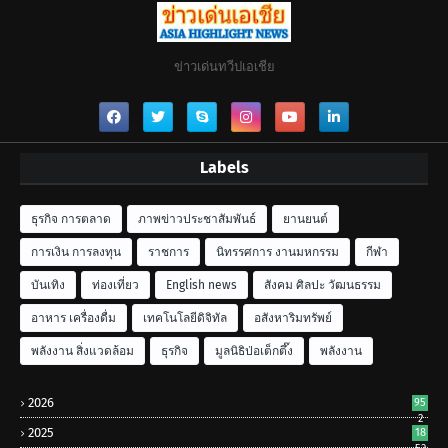
ข่าวเด่นทวีปเอเชีย
Labels
ธุรกิจ การตลาด
ภาพข่าวประชาสัมพันธ์
ยานยนต์
การเงิน การลงทุน
ราชการ
นิทรรศการ งานมหกรรม
กีฬา
บันเทิง
ท่องเที่ยว
English news
สังคม ศิลปะ วัฒนธรรม
อาหาร เครื่องดื่ม
เทคโนโลยีดิจิทัล
อสังหาริมทรัพย์
พลังงาน สิ่งแวดล้อม
ธุรกิจ
มูลนิธิป่อเต็กตึ๊ง
พลังงาน
2026
95
2
2025
18