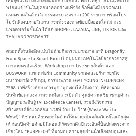
เพื่อจุดประกายและต่อยอดความคิดสร้างสรรค์สู่การเป็นนวัตกรที่
พร้อมแข่งขันในยุคอนาคตอย่างแท้จริง อีกทั้งยังมี INNOMALL
แหล่งรวมสินค้านวัตกรรมครบวงจรกว่า 200 รายการ พร้อมโปร
โมชั่นพิเศษภายในงาน รวมทั้งช่องทางช้อปปิ้งออนไลน์ผ่าน 5
แพลตฟอร์มชั้นนำ ได้แก่ SHOPEE, LAZADA, LINE, TIKTOK และ
THAILANDPOSTMART
ตลอดทั้งวันยังอัดแน่นไปด้วยกิจกรรมมากมาย อาทิ Dragonfly:
From Space to Smart Farm เปิดมุมมองเทคโนโลยีจากอวกาศสู่
การเกษตรอัจฉริยะ, Workshop การ Live ขายสินค้า และ
BUSWORK: แพลตฟอร์ม Community จากคณะบริหารธุรกิจ
มหาวิทยาลัยศรีปทุม, การประกวด EGAT YOUNG INFLUENCER
2568, เวทีสร้างทักษะการพูด “พูดเด่นให้เป็นดาว”, พิธีลงนาม
บันทึกข้อตกลงความร่วมมือและเปิดตัว ศูนย์ความเชี่ยวชาญด้าน
ปัญญาประดิษฐ์ (AI Excellence Center), รวมถึงกิจกรรม
สร้างสรรค์สิ่งแวดล้อม “เวสท์ ว้าย ไป ว้าว! (Waste Waii to
Wow!)” ที่ชวนเปลี่ยนขยะในบ้านให้กลายเป็นผลิตภัณฑ์ไอเดียสุด
เก๋ ก่อนปิดท้ายด้วยมินิคอนเสิร์ตจากศิลปินวงอินดี้ป็อปส่งตรงจาก
เชียงใหม่ “PURPEECH” ที่มามอบความสุขผ่านน้ำเสียงอบอุ่นและ