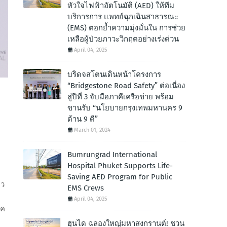
หัวใจไฟฟ้าอัตโนมัติ (AED) ให้ทีม
บริการการ แพทย์ฉุกเฉินสาธารณะ
(EMS) ตอกย้ำความมุ่งมั่นใน การช่วย
เหลือผู้ป่วยภาวะวิกฤตอย่างเร่งด่วน
April 04, 2025
บริดจสโตนเดินหน้าโครงการ
“Bridgestone Road Safety” ต่อเนื่อง
สู่ปีที่ 3 จับมือภาคีเครือข่าย พร้อม
ขานรับ “นโยบายกรุงเทพมหานคร 9
ด้าน 9 ดี”
March 01, 2024
Bumrungrad International
Hospital Phuket Supports Life-
Saving AED Program for Public
าว
EMS Crews
April 04, 2025
รค
ฮุนได ฉลองใหญ่มหาสงกรานต์! ชวน