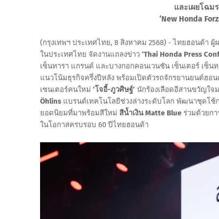
และเผยโฉมรถจ
‘New Honda Forza
(กรุงเทพฯ ประเทศไทย, 8 สิงหาคม 2568) - ไทยฮอนด้า ผู
ในประเทศไทย จัดงานแถลงข่าว
‘Thai Honda Press Conf
เซ็นทารา แกรนด์ และบางกอกคอนเวนชัน เซ็นเตอร์ เซ็น
แนวโน้มธุรกิจครึ่งปีหลัง พร้อมเปิดตัวรถจักรยานยนต์ฮอนด้าร
เซนเตอร์คนใหม่
‘โจอี้-ภูวศิษฐ์’
นักร้องเลือดอีสานขวัญใ
Öhlins
แบรนด์เทคโนโลยีช่วงล่างระดับโลก พัฒนาชุดโช้กอั
ยอดนิยมที่มาพร้อมสีใหม่
สีน้ำเงิน Matte Blue
ร่วมด้วยกา
ในโอกาสครบรอบ 60 ปีไทยฮอนด้า