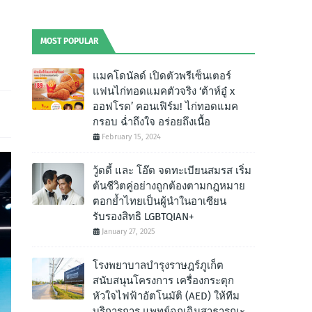
MOST POPULAR
แมคโดนัลด์ เปิดตัวพรีเซ็นเตอร์
แฟนไก่ทอดแมคตัวจริง ‘ต้าห์อู๋ x
ออฟโรด’ คอนเฟิร์ม! ไก่ทอดแมค
กรอบ ฉํ่าถึงใจ อร่อยถึงเนื้อ
February 15, 2024
วู้ดดี้ และ โอ๊ต จดทะเบียนสมรส เริ่ม
ต้นชีวิตคู่อย่างถูกต้องตามกฎหมาย
ตอกย้ำไทยเป็นผู้นำในอาเซียน
รับรองสิทธิ LGBTQIAN+
January 27, 2025
โรงพยาบาลบำรุงราษฎร์ภูเก็ต
สนับสนุนโครงการ เครื่องกระตุก
หัวใจไฟฟ้าอัตโนมัติ (AED) ให้ทีม
บริการการ แพทย์ฉุกเฉินสาธารณะ