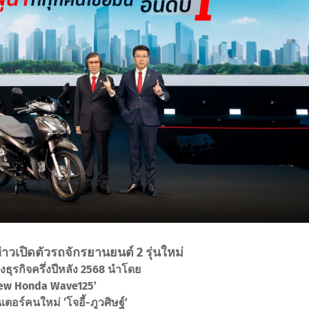
วเปิดตัวรถจักรยานยนต์ 2 รุ่นใหม่
ธุรกิจครึ่งปีหลัง 2568 นำโดย
New Honda Wave125’
ตอร์คนใหม่ ‘โจอี้-ภูวศิษฐ์’