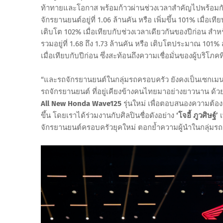
ท้าทายและโอกาส พร้อมก้าวผ่านช่วงเวลาสำคัญไปพร้อมก
จักรยานยนต์อยู่ที่ 1.06 ล้านคัน หรือ เพิ่มขึ้น 101% เมื่อ
เติบโต 102% เมื่อเทียบกับช่วงเวลาเดียวกันของปีก่อน
รวมอยู่ที่ 1.68 ถึง 1.73 ล้านคัน หรือ เติบโตประมาณ 101% 
เมื่อเทียบกับปีก่อน ซึ่งสะท้อนถึงความเชื่อมั่นของผู้บริโภ
“และรถจักรยานยนต์ในกลุ่มรถครอบครัว ยังคงเป็นเซกเมนต์ท
รถจักรยานยนต์ ที่อยู่เคียงข้างคนไทยมาอย่างยาวนาน ด้ว
All
New Honda Wave125
รุ่นใหม่ เพื่อตอบสนองความต้อง
ขึ้น โดยเราได้ร่วมงานกับศิลปินชื่อดังอย่าง
‘โจอี้ ภูวศิษฐ์’
จักรยานยนต์ครอบครัวยุคใหม่ ตอกย้ำความผู้นำในกลุ่มรถค