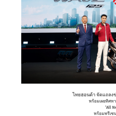
ไทยฮอนด้า จัดแถลงข่า
พร้อมเผยทิศทาง
‘All 
พร้อมพรีเซนเ