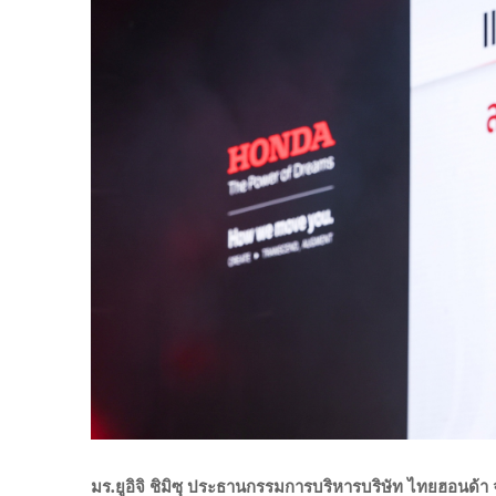
มร.ยูอิจิ ชิมิซุ ประธานกรรมการบริหารบริษัท ไทยฮอนด้า 