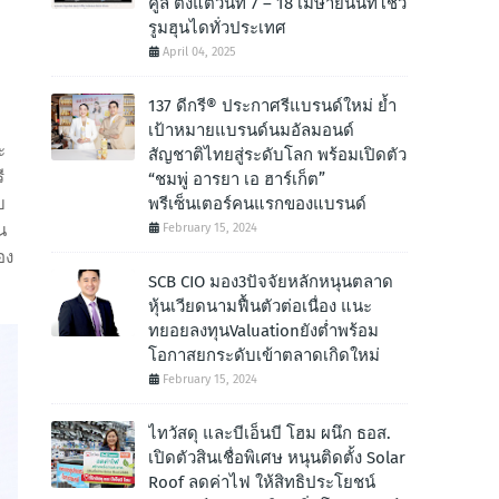
คูล ตั้งแต่วันที่ 7 – 18 เมษายนนี้ที่โชว์
รูมฮุนไดทั่วประเทศ
April 04, 2025
า
137 ดีกรี® ประกาศรีแบรนด์ใหม่ ย้ำ
เป้าหมายแบรนด์นมอัลมอนด์
ะ
สัญชาติไทยสู่ระดับโลก พร้อมเปิดตัว
ี
“ชมพู่ อารยา เอ ฮาร์เก็ต”
พรีเซ็นเตอร์คนแรกของแบรนด์
บ
February 15, 2024
่น
อง
SCB CIO มอง3ปัจจัยหลักหนุนตลาด
หุ้นเวียดนามฟื้นตัวต่อเนื่อง แนะ
ทยอยลงทุนValuationยังต่ำพร้อม
โอกาสยกระดับเข้าตลาดเกิดใหม่
February 15, 2024
ไทวัสดุ และบีเอ็นบี โฮม ผนึก ธอส.
เปิดตัวสินเชื่อพิเศษ หนุนติดตั้ง Solar
Roof ลดค่าไฟ ให้สิทธิประโยชน์