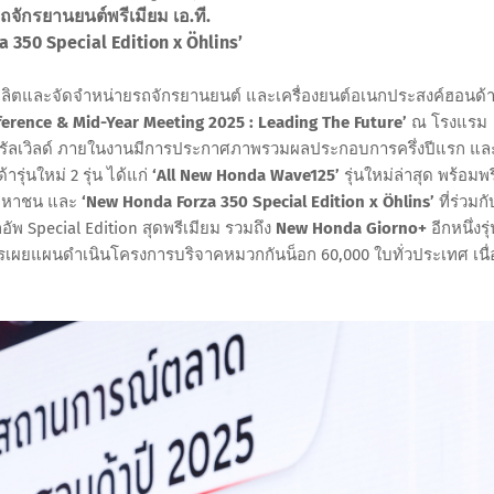
ักรยานยนต์พรีเมียม เอ.ที.
 350 Special Edition x Öhlins’
้ผลิตและจัดจำหน่ายรถจักรยานยนต์ และเครื่องยนต์อเนกประสงค์ฮอนด้
erence & Mid-Year Meeting 2025 : Leading The Future’
ณ โรงแรม
ทรัลเวิลด์ ภายในงานมีการประกาศภาพรวมผลประกอบการครึ่งปีแรก แล
ุ่นใหม่ 2 รุ่น ได้แก่
‘All New Honda Wave125’
รุ่นใหม่ล่าสุด พร้อมพร
จมหาชน และ
‘New Honda Forza 350 Special Edition x Öhlins’
ที่ร่วมกั
พ Special Edition สุดพรีเมียม รวมถึง
New Honda Giorno+
อีกหนึ่งรุ
รเผยแผนดำเนินโครงการบริจาคหมวกกันน็อก 60,000 ใบทั่วประเทศ เนื่