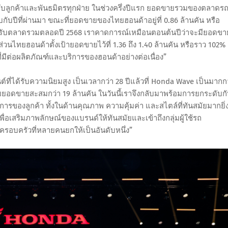
ับลูกค้าและพันธมิตรทุกฝ่าย ในช่วงครึ่งปีแรก ยอดขายรวมของตลาดร
เทียบกับปีที่ผ่านมา ขณะที่ยอดขายของไทยฮอนด้าอยู่ที่ 0.86 ล้านคัน หรือ
 สำหรับตลาดรวมตลอดปี 2568 เราคาดการณ์เหมือนตอนต้นปีว่าจะมียอดขา
ส่วนไทยฮอนด้าตั้งเป้ายอดขายไว้ที่ 1.36 ถึง 1.40 ล้านคัน หรือราว 102%
คที่มีต่อผลิตภัณฑ์และบริการของฮอนด้าอย่างต่อเนื่อง”
ี่ได้รับความนิยมสูง เป็นเวลากว่า 28 ปีแล้วที่ Honda Wave เป็นมากก
ยยอดขายสะสมกว่า 19 ล้านคัน ในวันนี้เราจึงกลับมาพร้อมการยกระดับก
การของลูกค้า ทั้งในด้านคุณภาพ ความคุ้มค่า และสไตล์ที่ทันสมัยมากยิ่
เพื่อเสริมภาพลักษณ์ของแบรนด์ให้ทันสมัยและเข้าถึงกลุ่มผู้ใช้รถ
รอบครัวที่หลายคนยกให้เป็นอันดับหนึ่ง”