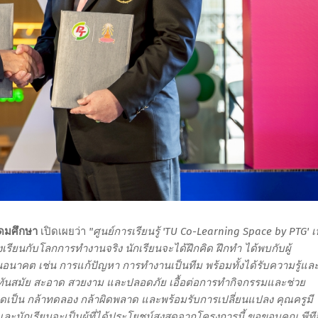
ุดมศึกษา
เปิดเผยว่า
"ศูนย์การเรียนรู้ 'TU Co-Learning Space by PTG' เ
งเรียนกับโลกการทำงานจริง นักเรียนจะได้ฝึกคิด ฝึกทำ ได้พบกับผู้
นอนาคต เช่น การแก้ปัญหา การทำงานเป็นทีม พร้อมทั้งได้รับความรู้แล
นสมัย สะอาด สวยงาม และปลอดภัย เอื้อต่อการทำกิจกรรมและช่วย
ียนคิดเป็น กล้าทดลอง กล้าผิดพลาด และพร้อมรับการเปลี่ยนแปลง คุณครูมี
ะนักเรียนจะเป็นผู้ที่ได้ประโยชน์สูงสุดจากโครงการนี้ ขอขอบคุณ พีทีจ