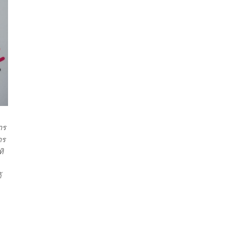
าร
าร
ทิ
้