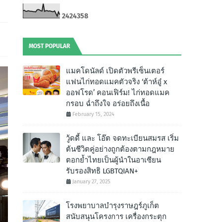
2
4
2
4
3
5
8
MOST POPULAR
แมคโดนัลด์ เปิดตัวพรีเซ็นเตอร์
แฟนไก่ทอดแมคตัวจริง ‘ต้าห์อู๋ x
ออฟโรด’ คอนเฟิร์ม! ไก่ทอดแมค
กรอบ ฉํ่าถึงใจ อร่อยถึงเนื้อ
February 15, 2024
วู้ดดี้ และ โอ๊ต จดทะเบียนสมรส เริ่ม
ต้นชีวิตคู่อย่างถูกต้องตามกฎหมาย
ตอกย้ำไทยเป็นผู้นำในอาเซียน
รับรองสิทธิ LGBTQIAN+
January 27, 2025
โรงพยาบาลบำรุงราษฎร์ภูเก็ต
สนับสนุนโครงการ เครื่องกระตุก