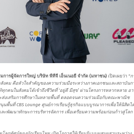
การผู้จัดการใหญ่ บริษัท พีทีจี เอ็นเนอยี จำกัด (มหาชน)
เปิดเผยว่า
"ก
อสังคม คือหัวใจสำคัญของความร่วมมือระหว่างภาคเอกชนและสถาบันก
่นให้ทุกคนในสังคมได้เข้าถึงชีวิตที่ ‘อยู่ดี มีสุข’ ผ่านโครงการหลากหลาย อา
วิตและส่งเสริมการศึกษาในหลายพื้นที่ ตลอดจนความร่วมมือกับคณะพาณิช
ื้นที่ CBS Lounge ศูนย์การเรียนรู้ธุรกิจแบบบูรณาการเพื่อให้นิสิตได
ิงและพัฒนาทักษะการบริหารจัดการ เพื่อเตรียมความพร้อมก่อนก้าวสู่โลก
่ขยายโลกทัศน์ของนักเรียนไทย เปิดโอกาสให้เรียนรู้แบบผสมผสานระหว่าง