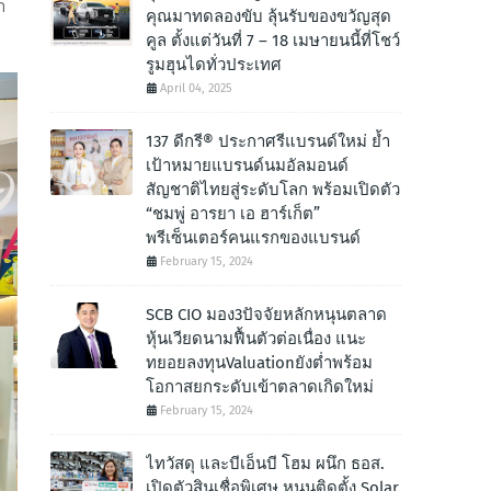
า
คุณมาทดลองขับ ลุ้นรับของขวัญสุด
คูล ตั้งแต่วันที่ 7 – 18 เมษายนนี้ที่โชว์
รูมฮุนไดทั่วประเทศ
April 04, 2025
137 ดีกรี® ประกาศรีแบรนด์ใหม่ ย้ำ
เป้าหมายแบรนด์นมอัลมอนด์
สัญชาติไทยสู่ระดับโลก พร้อมเปิดตัว
“ชมพู่ อารยา เอ ฮาร์เก็ต”
พรีเซ็นเตอร์คนแรกของแบรนด์
February 15, 2024
SCB CIO มอง3ปัจจัยหลักหนุนตลาด
หุ้นเวียดนามฟื้นตัวต่อเนื่อง แนะ
ทยอยลงทุนValuationยังต่ำพร้อม
โอกาสยกระดับเข้าตลาดเกิดใหม่
February 15, 2024
ไทวัสดุ และบีเอ็นบี โฮม ผนึก ธอส.
เปิดตัวสินเชื่อพิเศษ หนุนติดตั้ง Solar