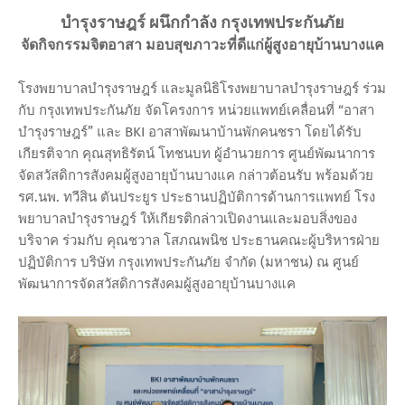
บำรุงราษฎร์ ผนึกกำลัง กรุงเทพประกันภัย
จัดกิจกรรมจิตอาสา มอบสุขภาวะที่ดีแก่ผู้สูงอายุบ้านบางแค
โรงพยาบาลบำรุงราษฎร์ และมูลนิธิโรงพยาบาลบำรุงราษฎร์ ร่วม
กับ กรุงเทพประกันภัย จัดโครงการ หน่วยแพทย์เคลื่อนที่ “อาสา
บำรุงราษฎร์” และ BKI อาสาพัฒนาบ้านพักคนชรา โดยได้รับ
เกียรติจาก คุณสุทธิรัตน์ โทชนบท ผู้อำนวยการ ศูนย์พัฒนาการ
จัดสวัสดิการสังคมผู้สูงอายุบ้านบางแค กล่าวต้อนรับ พร้อมด้วย
รศ.นพ. ทวีสิน ตันประยูร ประธานปฏิบัติการด้านการแพทย์ โรง
พยาบาลบำรุงราษฎร์ ให้เกียรติกล่าวเปิดงานและมอบสิ่งของ
บริจาค ร่วมกับ คุณชวาล โสภณพนิช ประธานคณะผู้บริหารฝ่าย
ปฏิบัติการ บริษัท กรุงเทพประกันภัย จำกัด (มหาชน) ณ ศูนย์
พัฒนาการจัดสวัสดิการสังคมผู้สูงอายุบ้านบางแค