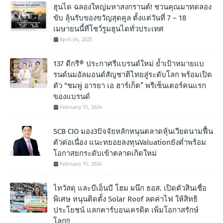
ฮุนได ฉลองใหญ่มหาสงกรานต์! ชวนคุณมาทดลอง
ขับ ลุ้นรับของขวัญสุดคูล ตั้งแต่วันที่ 7 – 18
เมษายนนี้ที่โชว์รูมฮุนไดทั่วประเทศ
April 04, 2025
137 ดีกรี® ประกาศรีแบรนด์ใหม่ ย้ำเป้าหมายแบ
รนด์นมอัลมอนด์สัญชาติไทยสู่ระดับโลก พร้อมเปิด
ตัว “ชมพู่ อารยา เอ ฮาร์เก็ต” พรีเซ็นเตอร์คนแรก
ของแบรนด์
February 15, 2024
SCB CIO มอง3ปัจจัยหลักหนุนตลาดหุ้นเวียดนามฟื้น
ตัวต่อเนื่อง แนะทยอยลงทุนValuationยังต่ำพร้อม
โอกาสยกระดับเข้าตลาดเกิดใหม่
February 15, 2024
ไทวัสดุ และบีเอ็นบี โฮม ผนึก ธอส. เปิดตัวสินเชื่อ
พิเศษ หนุนติดตั้ง Solar Roof ลดค่าไฟ ให้สิทธิ
ประโยชน์ แลกคาร์บอนเครดิต เพิ่มโอกาสรักษ์
โลก!!