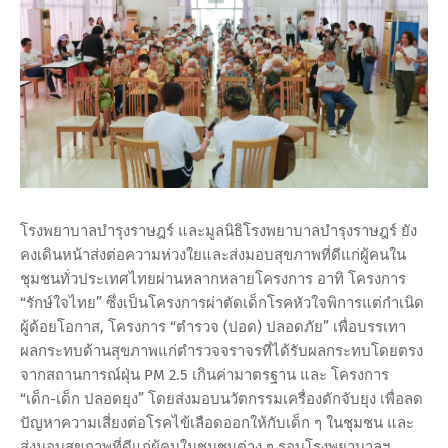
โรงพยาบาลบำรุงราษฎร์ และมูลนิธิโรงพยาบาลบำรุงราษฎร์ ยัง
คงเดินหน้าส่งต่อความห่วงใยและส่งมอบสุขภาพที่ดีแก่ผู้คนใน
ชุมชนทั่วประเทศไทยผ่านหลากหลายโครงการ อาทิ โครงการ
“รักษ์ใจไทย” ซึ่งเป็นโครงการผ่าตัดเด็กโรคหัวใจพิการแต่กำเนิด
ผู้ด้อยโอกาส, โครงการ “ตำรวจ (ปอด) ปลอดภัย” เพื่อบรรเทา
ผลกระทบด้านสุขภาพแก่ตำรวจจราจรที่ได้รับผลกระทบโดยตรง
จากสถานการณ์ฝุ่น PM 2.5 เกินค่ามาตรฐาน และ โครงการ
“เด็ก-เด็ก ปลอดยุง” โดยส่งมอบนวัตกรรมเครื่องดักจับยุง เพื่อลด
ปัญหาความเสี่ยงต่อโรคไข้เลือดออกให้กับเด็ก ๆ ในชุมชน และ
ส่งมอบสุขภาพที่ดีแก่ผู้คนในชุมชนต่าง ๆ รอบโรงพยาบาลฯ