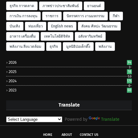
ธุรกิจ การตลาด
ภาพข่าวประชาสัมพันธ์
ยานยนต์
การเงิน การลงทุน
ราชการ
นิทรรศการ งานมหกรรม
กีฬา
บันเทิง
ท่องเที่ยว
English news
สังคม ศิลปะ วัฒนธรรม
อาหาร เครื่องดื่ม
เทคโนโลยีดิจิทัล
อสังหาริมทรัพย์
พลังงาน สิ่งแวดล้อม
ธุรกิจ
มูลนิธิป่อเต็กตึ๊ง
พลังงาน
2026
94
3
2025
18
53
2024
176
0
2023
60
Translate
Powered by
Translate
HOME
ABOUT
CONTACT US