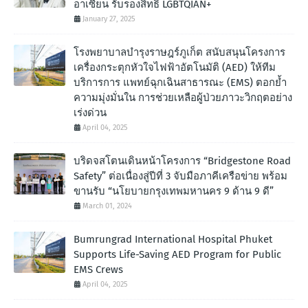
อาเซียน รับรองสิทธิ LGBTQIAN+
January 27, 2025
โรงพยาบาลบำรุงราษฎร์ภูเก็ต สนับสนุนโครงการ
เครื่องกระตุกหัวใจไฟฟ้าอัตโนมัติ (AED) ให้ทีม
บริการการ แพทย์ฉุกเฉินสาธารณะ (EMS) ตอกย้ำ
ความมุ่งมั่นใน การช่วยเหลือผู้ป่วยภาวะวิกฤตอย่าง
เร่งด่วน
April 04, 2025
บริดจสโตนเดินหน้าโครงการ “Bridgestone Road
Safety” ต่อเนื่องสู่ปีที่ 3 จับมือภาคีเครือข่าย พร้อม
ขานรับ “นโยบายกรุงเทพมหานคร 9 ด้าน 9 ดี”
March 01, 2024
Bumrungrad International Hospital Phuket
Supports Life-Saving AED Program for Public
EMS Crews
April 04, 2025