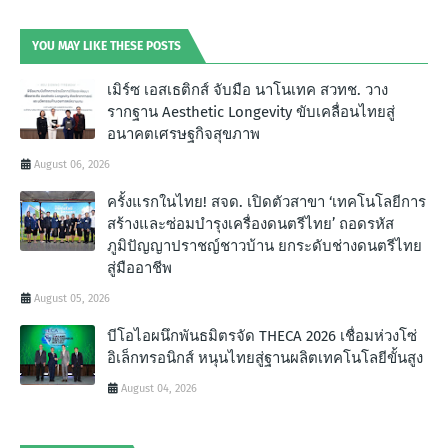
YOU MAY LIKE THESE POSTS
เมิร์ซ เอสเธติกส์ จับมือ นาโนเทค สวทช. วาง
รากฐาน Aesthetic Longevity ขับเคลื่อนไทยสู่
อนาคตเศรษฐกิจสุขภาพ
August 06, 2026
ครั้งแรกในไทย! สจด. เปิดตัวสาขา ‘เทคโนโลยีการ
สร้างและซ่อมบำรุงเครื่องดนตรีไทย’ ถอดรหัส
ภูมิปัญญาปราชญ์ชาวบ้าน ยกระดับช่างดนตรีไทย
สู่มืออาชีพ
August 05, 2026
บีโอไอผนึกพันธมิตรจัด THECA 2026 เชื่อมห่วงโซ่
อิเล็กทรอนิกส์ หนุนไทยสู่ฐานผลิตเทคโนโลยีขั้นสูง
August 04, 2026