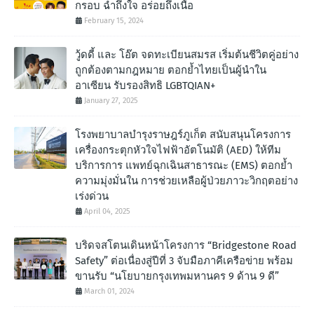
กรอบ ฉํ่าถึงใจ อร่อยถึงเนื้อ
February 15, 2024
วู้ดดี้ และ โอ๊ต จดทะเบียนสมรส เริ่มต้นชีวิตคู่อย่าง
ถูกต้องตามกฎหมาย ตอกย้ำไทยเป็นผู้นำใน
อาเซียน รับรองสิทธิ LGBTQIAN+
January 27, 2025
โรงพยาบาลบำรุงราษฎร์ภูเก็ต สนับสนุนโครงการ
เครื่องกระตุกหัวใจไฟฟ้าอัตโนมัติ (AED) ให้ทีม
บริการการ แพทย์ฉุกเฉินสาธารณะ (EMS) ตอกย้ำ
ความมุ่งมั่นใน การช่วยเหลือผู้ป่วยภาวะวิกฤตอย่าง
เร่งด่วน
April 04, 2025
บริดจสโตนเดินหน้าโครงการ “Bridgestone Road
Safety” ต่อเนื่องสู่ปีที่ 3 จับมือภาคีเครือข่าย พร้อม
ขานรับ “นโยบายกรุงเทพมหานคร 9 ด้าน 9 ดี”
March 01, 2024