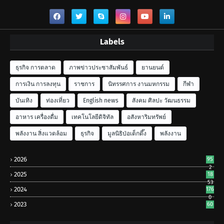
Labels
ธุรกิจ การตลาด
ภาพข่าวประชาสัมพันธ์
ยานยนต์
การเงิน การลงทุน
ราชการ
นิทรรศการ งานมหกรรม
กีฬา
บันเทิง
ท่องเที่ยว
English news
สังคม ศิลปะ วัฒนธรรม
อาหาร เครื่องดื่ม
เทคโนโลยีดิจิทัล
อสังหาริมทรัพย์
พลังงาน สิ่งแวดล้อม
ธุรกิจ
มูลนิธิป่อเต็กตึ๊ง
พลังงาน
2026
95
2
2025
18
53
2024
176
0
2023
60