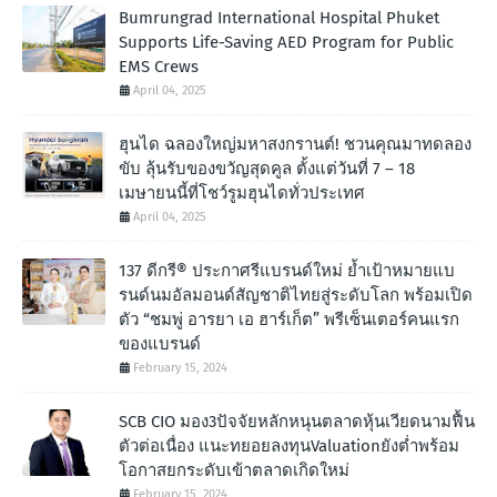
Bumrungrad International Hospital Phuket
Supports Life-Saving AED Program for Public
EMS Crews
April 04, 2025
ฮุนได ฉลองใหญ่มหาสงกรานต์! ชวนคุณมาทดลอง
ขับ ลุ้นรับของขวัญสุดคูล ตั้งแต่วันที่ 7 – 18
เมษายนนี้ที่โชว์รูมฮุนไดทั่วประเทศ
April 04, 2025
137 ดีกรี® ประกาศรีแบรนด์ใหม่ ย้ำเป้าหมายแบ
รนด์นมอัลมอนด์สัญชาติไทยสู่ระดับโลก พร้อมเปิด
ตัว “ชมพู่ อารยา เอ ฮาร์เก็ต” พรีเซ็นเตอร์คนแรก
ของแบรนด์
February 15, 2024
SCB CIO มอง3ปัจจัยหลักหนุนตลาดหุ้นเวียดนามฟื้น
ตัวต่อเนื่อง แนะทยอยลงทุนValuationยังต่ำพร้อม
โอกาสยกระดับเข้าตลาดเกิดใหม่
February 15, 2024