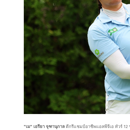
"เม" เอรียา จุฑานุกาล
ดีกรีแชมป์อาชีพแอลพีจีเอ ทัวร์ 12 ร