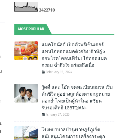
2
4
2
2
7
1
0
MOST POPULAR
แมคโดนัลด์ เปิดตัวพรีเซ็นเตอร์
แฟนไก่ทอดแมคตัวจริง ‘ต้าห์อู๋ x
ต
ออฟโรด’ คอนเฟิร์ม! ไก่ทอดแมค
กรอบ ฉํ่าถึงใจ อร่อยถึงเนื้อ
าน
February 15, 2024
วู้ดดี้ และ โอ๊ต จดทะเบียนสมรส เริ่ม
ต้นชีวิตคู่อย่างถูกต้องตามกฎหมาย
ตอกย้ำไทยเป็นผู้นำในอาเซียน
1
รับรองสิทธิ LGBTQIAN+
January 27, 2025
น
โรงพยาบาลบำรุงราษฎร์ภูเก็ต
ล
สนับสนุนโครงการ เครื่องกระตุก