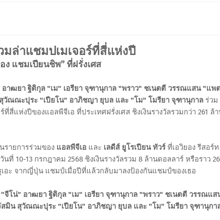
วมล่าแชมปเมเจอร์ที่สี่แห่งปี
อง แชมเปียนชิพ” ที่ฝรั่งเศส
ีโน่" อาฒยา ฐิติกุล "เม" เอรียา จุฑานุกาล "พราว" ชเนตตี วรรณแสน "แพ
ิน สุวัณณะปุระ "เปียโน" อาภิชญา ยุบล และ "โม" โมรียา จุฑานุกาล
ร่วม
์ที่สี่แห่งปีของแอลพีจีเอ ที่ประเทศฝรั่งเศส ชิงเงินรางวัลรวมกว่า 261 ล้
 เป็นรายการร่วมของ
แอลพีจีเอ
และ
เลดีส์ ยูโรเปียน ทัวร์
ที่เอวิยอง รีสอร์ท
วันที่ 10-13 กรกฎาคม 2568 ชิงเงินรางวัลรวม 8 ล้านดอลลาร์ หรือราว 26
เอะ จากญี่ปุ่น แชมป์เมื่อปีที่แล้วกลับมาลงป้องกันแชมป์ของเธอ
่
"จีโน่" อาฒยา ฐิติกุล "เม" เอรียา จุฑานุกาล "พราว" ชเนตตี วรรณแส
 จัสมิน สุวัณณะปุระ "เปียโน" อาภิชญา ยุบล และ "โม" โมรียา จุฑานุกา