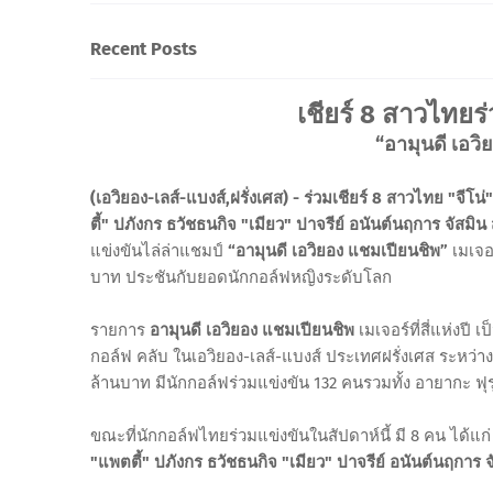
Recent Posts
เชียร์ 8 สาวไทยร่
“อามุนดี เอวิย
(เอวิยอง-เลส์-แบงส์,ฝรั่งเศส) - ร่วมเชียร์ 8 สาวไทย "จ
ตี้" ปภังกร ธวัชธนกิจ "เมียว" ปาจรีย์ อนันต์นฤการ จัสม
แข่งขันไล่ล่าแชมป์
“อามุนดี เอวิยอง แชมเปียนชิพ”
เมเจอร
บาท ประชันกับยอดนักกอล์ฟหญิงระดับโลก
รายการ
อามุนดี เอวิยอง แชมเปียนชิพ
เมเจอร์ที่สี่แห่งปี
กอล์ฟ คลับ ในเอวิยอง-เลส์-แบงส์ ประเทศฝรั่งเศส ระหว่าง
ล้านบาท มีนักกอล์ฟร่วมแข่งขัน 132 คนรวมทั้ง อายากะ ฟุรุ
ขณะที่นักกอล์ฟไทยร่วมแข่งขันในสัปดาห์นี้ มี 8 คน ได้แก
"แพตตี้" ปภังกร ธวัชธนกิจ "เมียว" ปาจรีย์ อนันต์นฤการ