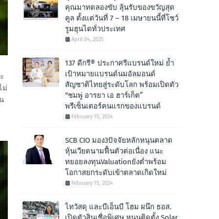
คุณมาทดลองขับ ลุ้นรับของขวัญสุด
คูล ตั้งแต่วันที่ 7 – 18 เมษายนนี้ที่โชว์
รูมฮุนไดทั่วประเทศ
April 04, 2025
137 ดีกรี® ประกาศรีแบรนด์ใหม่ ย้ำ
เป้าหมายแบรนด์นมอัลมอนด์
อะ
สัญชาติไทยสู่ระดับโลก พร้อมเปิดตัว
ไม่
“ชมพู่ อารยา เอ ฮาร์เก็ต”
ใน
พรีเซ็นเตอร์คนแรกของแบรนด์
ม
February 15, 2024
SCB CIO มอง3ปัจจัยหลักหนุนตลาด
หุ้นเวียดนามฟื้นตัวต่อเนื่อง แนะ
ทยอยลงทุนValuationยังต่ำพร้อม
โอกาสยกระดับเข้าตลาดเกิดใหม่
February 15, 2024
ไทวัสดุ และบีเอ็นบี โฮม ผนึก ธอส.
เปิดตัวสินเชื่อพิเศษ หนุนติดตั้ง Solar