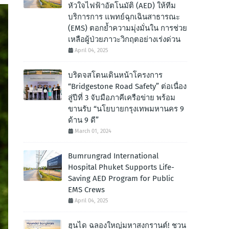
หัวใจไฟฟ้าอัตโนมัติ (AED) ให้ทีม
บริการการ แพทย์ฉุกเฉินสาธารณะ
(EMS) ตอกย้ำความมุ่งมั่นใน การช่วย
เหลือผู้ป่วยภาวะวิกฤตอย่างเร่งด่วน
April 04, 2025
บริดจสโตนเดินหน้าโครงการ
“Bridgestone Road Safety” ต่อเนื่อง
สู่ปีที่ 3 จับมือภาคีเครือข่าย พร้อม
ขานรับ “นโยบายกรุงเทพมหานคร 9
ด้าน 9 ดี”
March 01, 2024
Bumrungrad International
Hospital Phuket Supports Life-
Saving AED Program for Public
EMS Crews
April 04, 2025
ฮุนได ฉลองใหญ่มหาสงกรานต์! ชวน