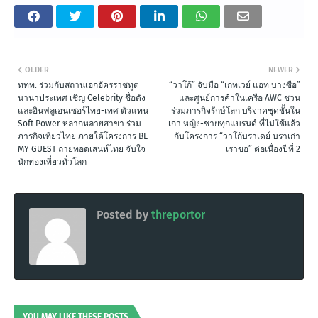
OLDER
NEWER
ททท. ร่วมกับสถานเอกอัครราชทูต
“วาโก้” จับมือ “เกทเวย์ แอท บางซื่อ”
นานาประเทศ เชิญ Celebrity ชื่อดัง
และศูนย์การค้าในเครือ AWC ชวน
และอินฟลูเอนเซอร์ไทย-เทศ ตัวแทน
ร่วมภารกิจรักษ์โลก บริจาคชุดชั้นใน
Soft Power หลากหลายสาขา ร่วม
เก่า หญิง-ชายทุกแบรนด์ ที่ไม่ใช้แล้ว
ภารกิจเที่ยวไทย ภายใต้โครงการ BE
กับโครงการ “วาโก้บราเดย์ บราเก่า
MY GUEST ถ่ายทอดเสน่ห์ไทย จับใจ
เราขอ” ต่อเนื่องปีที่ 2
นักท่องเที่ยวทั่วโลก
Posted by
threportor
YOU MAY LIKE THESE POSTS