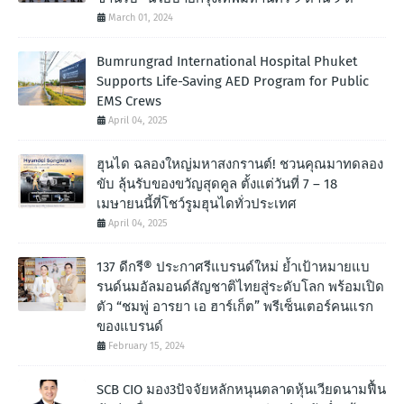
March 01, 2024
Bumrungrad International Hospital Phuket
Supports Life-Saving AED Program for Public
EMS Crews
April 04, 2025
ฮุนได ฉลองใหญ่มหาสงกรานต์! ชวนคุณมาทดลอง
ขับ ลุ้นรับของขวัญสุดคูล ตั้งแต่วันที่ 7 – 18
เมษายนนี้ที่โชว์รูมฮุนไดทั่วประเทศ
April 04, 2025
137 ดีกรี® ประกาศรีแบรนด์ใหม่ ย้ำเป้าหมายแบ
รนด์นมอัลมอนด์สัญชาติไทยสู่ระดับโลก พร้อมเปิด
ตัว “ชมพู่ อารยา เอ ฮาร์เก็ต” พรีเซ็นเตอร์คนแรก
ของแบรนด์
February 15, 2024
SCB CIO มอง3ปัจจัยหลักหนุนตลาดหุ้นเวียดนามฟื้น