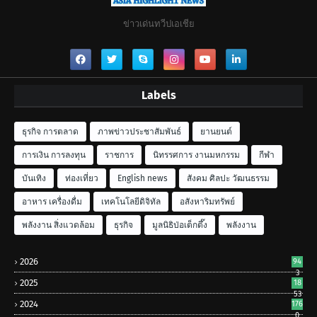
ข่าวเด่นทวีปเอเชีย
Labels
ธุรกิจ การตลาด
ภาพข่าวประชาสัมพันธ์
ยานยนต์
การเงิน การลงทุน
ราชการ
นิทรรศการ งานมหกรรม
กีฬา
บันเทิง
ท่องเที่ยว
English news
สังคม ศิลปะ วัฒนธรรม
อาหาร เครื่องดื่ม
เทคโนโลยีดิจิทัล
อสังหาริมทรัพย์
พลังงาน สิ่งแวดล้อม
ธุรกิจ
มูลนิธิป่อเต็กตึ๊ง
พลังงาน
2026
94
3
2025
18
53
2024
176
0