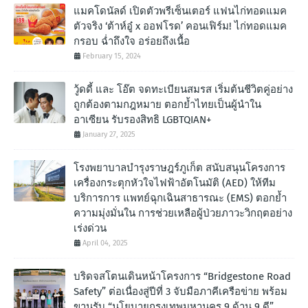
แมคโดนัลด์ เปิดตัวพรีเซ็นเตอร์ แฟนไก่ทอดแมค
ตัวจริง ‘ต้าห์อู๋ x ออฟโรด’ คอนเฟิร์ม! ไก่ทอดแมค
กรอบ ฉํ่าถึงใจ อร่อยถึงเนื้อ
February 15, 2024
วู้ดดี้ และ โอ๊ต จดทะเบียนสมรส เริ่มต้นชีวิตคู่อย่าง
ถูกต้องตามกฎหมาย ตอกย้ำไทยเป็นผู้นำใน
อาเซียน รับรองสิทธิ LGBTQIAN+
January 27, 2025
โรงพยาบาลบำรุงราษฎร์ภูเก็ต สนับสนุนโครงการ
เครื่องกระตุกหัวใจไฟฟ้าอัตโนมัติ (AED) ให้ทีม
บริการการ แพทย์ฉุกเฉินสาธารณะ (EMS) ตอกย้ำ
ความมุ่งมั่นใน การช่วยเหลือผู้ป่วยภาวะวิกฤตอย่าง
เร่งด่วน
April 04, 2025
บริดจสโตนเดินหน้าโครงการ “Bridgestone Road
Safety” ต่อเนื่องสู่ปีที่ 3 จับมือภาคีเครือข่าย พร้อม
ขานรับ “นโยบายกรุงเทพมหานคร 9 ด้าน 9 ดี”