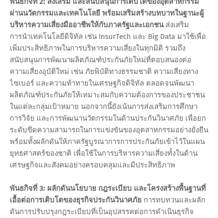
พันธกิจที่ 2: ส่งเสริม และสนับสนุนการเติบโตของอุตสาหกรรม
ผ่านนวัตกรรมและเทคโนโลยี พร้อมเสริมสร้างบทบาทในฐานะผู้
บริหารความเสี่ยงมืออาชีพให้กับภาครัฐและเอกชน
ส่งเสริม
การนำเทคโนโลยีดิจิทัล เช่น InsurTech และ Big Data มาใช้เพื่อ
เพิ่มประสิทธิภาพในการบริหารความเสี่ยงในทุกมิติ รวมถึง
สนับสนุนการพัฒนาผลิตภัณฑ์ประกันภัยใหม่ที่ตอบสนองต่อ
ความเสี่ยงอุบัติใหม่ เช่น ภัยพิบัติทางธรรมชาติ ความเสี่ยงทาง
ไซเบอร์ และความท้าทายในเศรษฐกิจดิจิทัล ตลอดจนพัฒนา
ผลิตภัณฑ์ประกันภัยให้เหมาะสมกับความต้องการของประชาชน
ในแต่ละกลุ่มเป้าหมาย นอกจากนี้ยังเน้นการส่งเสริมการศึกษา
การวิจัย และการพัฒนานวัตกรรมในด้านประกันวินาศภัย เพื่อยก
ระดับขีดความสามารถในการแข่งขันของอุตสาหกรรมอย่างยั่งยืน
พร้อมทั้งผลักดันให้ภาครัฐบูรณาการการประกันภัยเข้าไว้ในแผน
ยุทธศาสตร์ของชาติ เพื่อใช้ในการบริหารความเสี่ยงทั้งในด้าน
เศรษฐกิจและสังคมอย่างครอบคลุมและมีประสิทธิภาพ
พันธกิจที่ 3: ผลักดันนโยบาย กฎระเบียบ และโครงสร้างพื้นฐานที่
เอื้อต่อการเติบโตของธุรกิจประกันวินาศภัย
การทบทวนและผลัก
ดันการปรับปรุงกฎระเบียบที่เป็นอุปสรรคต่อการดำเนินธุรกิจ