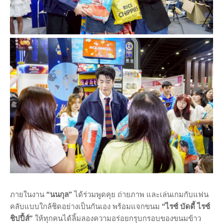
ภายในงาน
“นนกุล”
ได้ร่วมพูดคุย ถ่ายภาพ และเล่นเกมกับแฟน
คลับแบบใกล้ชิดอย่างเป็นกันเอง พร้อมแจกขนม
“ไรซ์ บัดดี้ ไรซ์
ชิปปี้ส์”
ให้ทุกคนได้ลิ้มลองความอร่อยกรุบกรอบของขนมข้าว