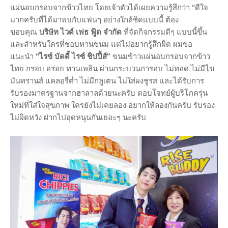
แผ่นอบกรอบจากข้าวไทย โดยเจ้าตัวได้เผยความรู้สึกว่า “ดีใจ
มากครับที่ได้มาพบกับแฟนๆ อย่างใกล้ชิดแบบนี้ ต้อง
ขอบคุณ
บริษัท ไวด์ เฟธ ฟู้ด จำกัด
ที่จัดกิจกรรมดีๆ แบบนี้ขึ้น
และสำหรับใครที่ชอบทานขนม แต่ไม่อยากรู้สึกผิด ผมขอ
แนะนำ
“ไรซ์ บัดดี้ ไรซ์ ชิปปี้ส์”
ขนมข้าวแผ่นอบกรอบจากข้าว
ไทย กรอบ อร่อย ทานเพลิน ผ่านกระบวนการอบ ไม่ทอด ไม่มีไข
มันทรานส์ แคลอรี่ต่ำ ไม่มีกลูเตน ไม่ใส่ผงชูรส และได้รับการ
รับรองมาตรฐานจากฮาลาลด้วยนะครับ ตอบโจทย์ผู้บริโภครุ่น
ใหม่ที่ใส่ใจสุขภาพ ใครยังไม่เคยลอง อยากให้ลองกันครับ รับรอง
ไม่ผิดหวัง ฝากไปอุดหนุนกันเยอะๆ นะครับ