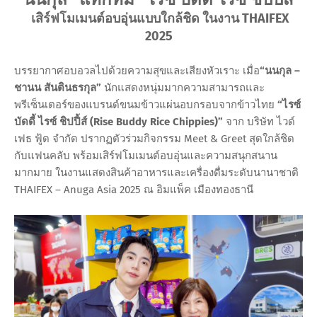
เสิร์ฟโมเมนต์อบอุ่นแบบใกล้ชิด ในงาน THAIFEX
2025
บรรยากาศอบอวลไปด้วยความสุขและเสียงหัวเราะ เมื่อ
“นนกุล –
ชานน สันตินธรกุล”
นักแสดงหนุ่มมากความสามารถและ
พรีเซ็นเตอร์ของแบรนด์ขนมข้าวแผ่นอบกรอบจากข้าวไทย
“ไรซ์
บัดดี้ ไรซ์ ชิปปี้ส์ (Rise Buddy Rice Chippies)”
จาก บริษัท ไวด์
เฟธ ฟู้ด จำกัด ปรากฏตัวร่วมกิจกรรม Meet & Greet สุดใกล้ชิด
กับแฟนคลับ พร้อมเสิร์ฟโมเมนต์อบอุ่นและความสนุกสนาน
มากมาย ในงานแสดงสินค้าอาหารและเครื่องดื่มระดับนานาชาติ
THAIFEX – Anuga Asia 2025 ณ อิมแพ็ค เมืองทองธานี