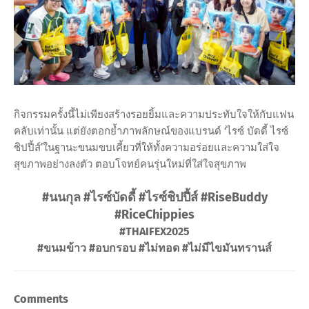
กิจกรรมครั้งนี้ไม่เพียงสร้างรอยยิ้มและความประทับใจให้กับแฟน
คลับเท่านั้น แต่ยังตอกย้ำภาพลักษณ์ของแบรนด์ ‘ไรซ์ บัดดี้ ไรซ์
ชิปปี้ส์’ในฐานะขนมขบเคี้ยวที่ให้ทั้งความอร่อยและความใส่ใจ
สุขภาพอย่างลงตัว ตอบโจทย์คนรุ่นใหม่ที่ใส่ใจสุขภาพ
#นนกุล #ไรซ์บัดดี้ #ไรซ์ชิปปี้ส์ #RiseBuddy
#RiceChippies
#THAIFEX2025
#ขนมข้าว #อบกรอบ #ไม่ทอด #ไม่มีไขมันทรานส์
Comments