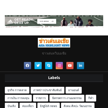
ข่าวเด่นทวีปเอเชีย
Labels
ธุรกิจ การตลาด
ภาพข่าวประชาสัมพันธ์
ยานยนต์
การเงิน การลงทุน
ราชการ
นิทรรศการ งานมหกรรม
กีฬา
บันเทิง
ท่องเที่ยว
English news
สังคม ศิลปะ วัฒนธรรม