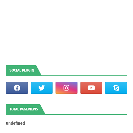
SOCIAL PLUGIN
TOTAL PAGEVIEWS
u
n
d
e
f
n
e
d