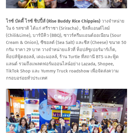
ไรซ์ บัดดี้ ไรซ์ ชิปปี้ส์ (Rise Buddy Rice Chippies)
วางจำหน่าย
ใน 6 รสชาติ ได้แก่ ศรีราชา (Sriracha) , ชิลลี่แอนด์ไลม์
(Chili&Lime), บาร์บีคิว (BBQ), ซาวร์ครีมแอนด์ออเนียน (Sour
Cream & Onion), ซีซอลต์ (Sea Salt) และชีส (Cheese) ขนาด 50
กรัม ราคา 29 บาท วางจำหน่ายแล้วที่ ท็อปส์ซูเปอร์มาร์เก็ต,
ท็อปส์ฟู้ดฮอลล์, เดอะมอลล์, ร้าน Turtle ที่สถานี BTS และฟู้ด
แลนด์ รวมถึงแพลตฟอร์มออนไลน์อย่าง Lazada, Shopee,
TikTok Shop และ Yummy Truck roadshow เพื่อจัดส่งความ
กรอบอร่อยทั่วประเทศ