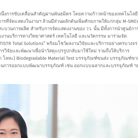
หนึ่งการขับเคลื่อนสำคัญผ่านพันธมิตร โดยความก้าวหน้าของเทคโนโลยี
ที่จัดแสดงในงานฯ ล้วนมีส่วนผลักดันเพิ่มศักยภาพให้แก่กลุ่ม M-SME
ระบวนการผลิต สำหรับการจัดแสดงงานของ วว. นั้น มีทั้งการนำศูนย์กา
ัยงานบริการทางวิทยาศาสตร์ เทคโนโลยี และนวัตกรรม มาร่วมจัด
ISTR Total Solutions” พร้อมโชว์ผลงานวิจัยและบริการอย่างครบวงจร
วิจัยและพัฒนาเพื่อนำวัสดุแปรรูปกลับมาใช้ใหม่ รวมถึงให้บริการ
ก โลหะ) Biodegradable Material Test บรรจุภัณฑ์ขนส่ง บรรจุภัณฑ์ขา
อดจนการออกแบบพัฒนาบรรจุภัณฑ์ เช่น ออกแบบฉลากและบรรจุภัณฑ์ ฯ