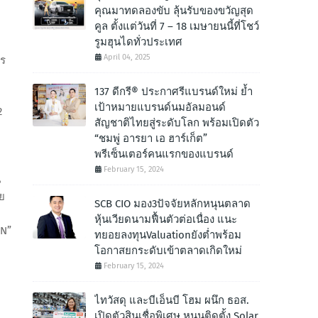
คุณมาทดลองขับ ลุ้นรับของขวัญสุด
คูล ตั้งแต่วันที่ 7 – 18 เมษายนนี้ที่โชว์
รูมฮุนไดทั่วประเทศ
April 04, 2025
าร
137 ดีกรี® ประกาศรีแบรนด์ใหม่ ย้ำ
เป้าหมายแบรนด์นมอัลมอนด์
2
สัญชาติไทยสู่ระดับโลก พร้อมเปิดตัว
“ชมพู่ อารยา เอ ฮาร์เก็ต”
พรีเซ็นเตอร์คนแรกของแบรนด์
February 15, 2024
น
ัย
SCB CIO มอง3ปัจจัยหลักหนุนตลาด
หุ้นเวียดนามฟื้นตัวต่อเนื่อง แนะ
-N”
ทยอยลงทุนValuationยังต่ำพร้อม
โอกาสยกระดับเข้าตลาดเกิดใหม่
February 15, 2024
ไทวัสดุ และบีเอ็นบี โฮม ผนึก ธอส.
เปิดตัวสินเชื่อพิเศษ หนุนติดตั้ง Solar