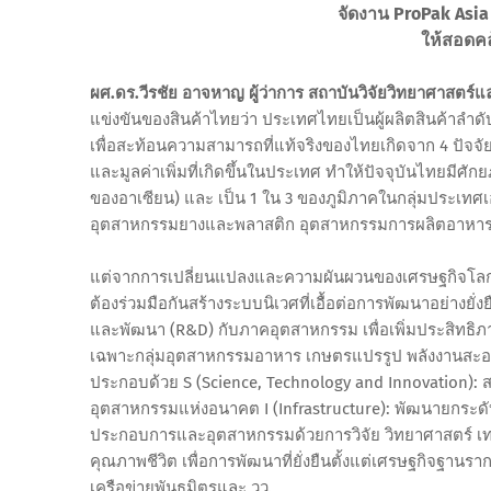
จัดงาน ProPak Asi
ให้สอดค
ผศ.ดร.วีรชัย อาจหาญ ผู้ว่าการ สถาบันวิจัยวิทยาศาสตร
แข่งขันของสินค้าไทยว่า ประเทศไทยเป็นผู้ผลิตสินค้าลำ
เพื่อสะท้อนความสามารถที่แท้จริงของไทยเกิดจาก 4 ปัจจ
และมูลค่าเพิ่มที่เกิดขึ้นในประเทศ ทำให้ปัจจุบันไทยมีศั
ของอาเซียน) และ เป็น 1 ใน 3 ของภูมิภาคในกลุ่มประเทศเ
อุตสาหกรรมยางและพลาสติก อุตสาหกรรมการผลิตอาหารและ
แต่จากการเปลี่ยนแปลงและความผันผวนของเศรษฐกิจโลก ท
ต้องร่วมมือกันสร้างระบบนิเวศที่เอื้อต่อการพัฒนาอย่างยั
และพัฒนา (R&D) กับภาคอุตสาหกรรม เพื่อเพิ่มประสิทธิ
เฉพาะกลุ่มอุตสาหกรรมอาหาร เกษตรแปรรูป พลังงานสะอาด และว
ประกอบด้วย S (Science, Technology and Innovation): 
อุตสาหกรรมแห่งอนาคต I (Infrastructure): พัฒนายกระดับ
ประกอบการและอุตสาหกรรมด้วยการวิจัย วิทยาศาสตร์ 
คุณภาพชีวิต เพื่อการพัฒนาที่ยั่งยืนตั้งแต่เศรษฐกิจฐานรา
เครือข่ายพันธมิตรและ วว.