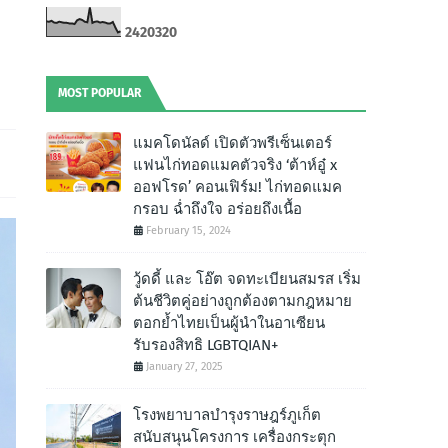
2
4
2
0
3
2
0
MOST POPULAR
แมคโดนัลด์ เปิดตัวพรีเซ็นเตอร์
แฟนไก่ทอดแมคตัวจริง ‘ต้าห์อู๋ x
ออฟโรด’ คอนเฟิร์ม! ไก่ทอดแมค
กรอบ ฉํ่าถึงใจ อร่อยถึงเนื้อ
February 15, 2024
วู้ดดี้ และ โอ๊ต จดทะเบียนสมรส เริ่ม
ต้นชีวิตคู่อย่างถูกต้องตามกฎหมาย
ตอกย้ำไทยเป็นผู้นำในอาเซียน
รับรองสิทธิ LGBTQIAN+
January 27, 2025
โรงพยาบาลบำรุงราษฎร์ภูเก็ต
สนับสนุนโครงการ เครื่องกระตุก