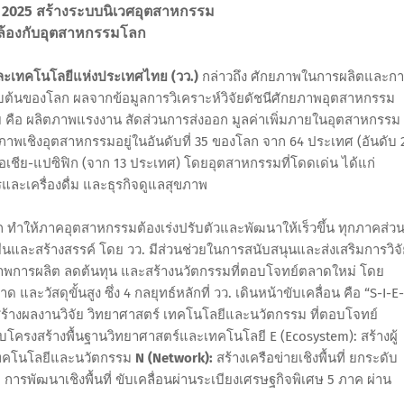
a 2025 สร้างระบบนิเวศอุตสาหกรรม
ล้องกับอุตสาหกรรมโลก
์และเทคโนโลยีแห่งประเทศไทย (วว.)
กล่าวถึง ศักยภาพในการผลิตและก
ดับต้นของโลก ผลจากข้อมูลการวิเคราะห์วิจัยดัชนีศักยภาพอุตสาหกรรม
ัย คือ ผลิตภาพแรงงาน สัดส่วนการส่งออก มูลค่าเพิ่มภายในอุตสาหกรรม
กยภาพเชิงอุตสาหกรรมอยู่ในอันดับที่ 35 ของโลก จาก 64 ประเทศ (อันดับ 
อเชีย-แปซิฟิก (จาก 13 ประเทศ) โดยอุตสาหกรรมที่โดดเด่น ได้แก่
เครื่องดื่ม และธุรกิจดูแลสุขภาพ
ำให้ภาคอุตสาหกรรมต้องเร่งปรับตัวและพัฒนาให้เร็วขึ้น ทุกภาคส่ว
่งยืนและสร้างสรรค์ โดย วว. มีส่วนช่วยในการสนับสนุนและส่งเสริมการวิจ
ภาพการผลิต ลดต้นทุน และสร้างนวัตกรรมที่ตอบโจทย์ตลาดใหม่ โดย
ัสดุขั้นสูง ซึ่ง 4 กลยุทธ์หลักที่ วว. เดินหน้าขับเคลื่อน คือ “S-I-E
สร้างผลงานวิจัย วิทยาศาสตร์ เทคโนโลยีและนวัตกรรม ที่ตอบโจทย์
โครงสร้างพื้นฐานวิทยาศาสตร์และเทคโนโลยี E (Ecosystem): สร้างผู้
เทคโนโลยีและนวัตกรรม
N (Network):
สร้างเครือข่ายเชิงพื้นที่ ยกระดับ
ก การพัฒนาเชิงพื้นที่ ขับเคลื่อนผ่านระเบียงเศรษฐกิจพิเศษ 5 ภาค ผ่าน