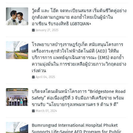
วู้ดดี้ และ โอ๊ต จดทะเบียนสมรส เริ่มต้นชีวิตคู่อย่าง
ถูกต้องตามกฎหมาย ตอกย้ำไทยเป็นผู้นำใน
อาเซียน รับรองสิทธิ LGBTQIAN+
January 27, 2025
โรงพยาบาลบำรุงราษฎร์ภูเก็ต สนับสนุนโครงการ
เครื่องกระตุกหัวใจไฟฟ้าอัตโนมัติ (AED) ให้ทีม
บริการการ แพทย์ฉุกเฉินสาธารณะ (EMS) ตอกย้ำ
ความมุ่งมั่นใน การช่วยเหลือผู้ป่วยภาวะวิกฤตอย่าง
เร่งด่วน
April 04, 2025
บริดจสโตนเดินหน้าโครงการ “Bridgestone Road
Safety” ต่อเนื่องสู่ปีที่ 3 จับมือภาคีเครือข่าย พร้อม
ขานรับ “นโยบายกรุงเทพมหานคร 9 ด้าน 9 ดี”
March 01, 2024
Bumrungrad International Hospital Phuket
Supports Life-Saving AED Program for Public