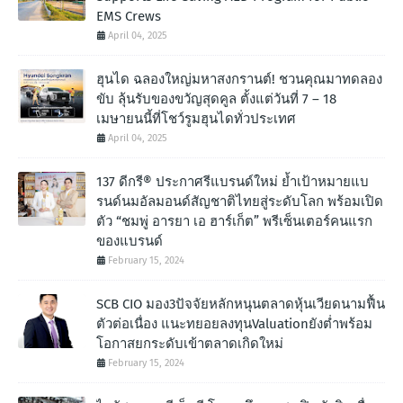
EMS Crews
April 04, 2025
ฮุนได ฉลองใหญ่มหาสงกรานต์! ชวนคุณมาทดลอง
ขับ ลุ้นรับของขวัญสุดคูล ตั้งแต่วันที่ 7 – 18
เมษายนนี้ที่โชว์รูมฮุนไดทั่วประเทศ
April 04, 2025
137 ดีกรี® ประกาศรีแบรนด์ใหม่ ย้ำเป้าหมายแบ
รนด์นมอัลมอนด์สัญชาติไทยสู่ระดับโลก พร้อมเปิด
ตัว “ชมพู่ อารยา เอ ฮาร์เก็ต” พรีเซ็นเตอร์คนแรก
ของแบรนด์
February 15, 2024
SCB CIO มอง3ปัจจัยหลักหนุนตลาดหุ้นเวียดนามฟื้น
ตัวต่อเนื่อง แนะทยอยลงทุนValuationยังต่ำพร้อม
โอกาสยกระดับเข้าตลาดเกิดใหม่
February 15, 2024