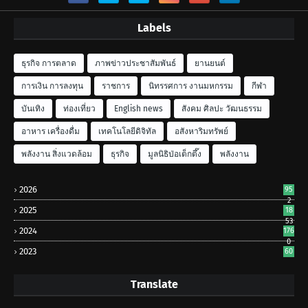
Labels
ธุรกิจ การตลาด
ภาพข่าวประชาสัมพันธ์
ยานยนต์
การเงิน การลงทุน
ราชการ
นิทรรศการ งานมหกรรม
กีฬา
บันเทิง
ท่องเที่ยว
English news
สังคม ศิลปะ วัฒนธรรม
อาหาร เครื่องดื่ม
เทคโนโลยีดิจิทัล
อสังหาริมทรัพย์
พลังงาน สิ่งแวดล้อม
ธุรกิจ
มูลนิธิป่อเต็กตึ๊ง
พลังงาน
2026
95
2
2025
18
53
2024
176
0
2023
60
Translate