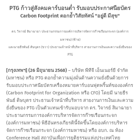
PTG ก้าวสู่สังคมคาร์บอนต่ำ รับมอบประกาศนียบัตร
Carbon Footprint ตอกย้ำวิสัยทัศน์ "อยู่ดี มีสุข"
ดร. วิจารย์ สิมาฉายา ประธานกรรมการองค์การบริหารจัดการก๊าซเรือนกระจก (องค์การ
มหาชน) (ซ้าย)
และนายธีรพันธ์ ดิษบุตร (ขวา) ประธานเจ้าหน้าที่บริหาร สายงานการเงินและความยั่งยืนของ
PTG
[กรุงเทพฯ] (26 มิถุนายน 2568)
– บริษัท พีทีจี เอ็นเนอร์ยี จำกัด
(มหาชน) หรือ PTG ตอกย้ำความมุ่งมั่นด้านความยั่งยืนด้วยการ
รับมอบประกาศนียบัตรเครื่องหมายคาร์บอนฟุตพริ้นท์ขององค์กร
(Carbon Footprint for Organization หรือ CFO) โดยมี นายธีร
พันธ์ ดิษบุตร ประธานเจ้าหน้าที่บริหาร สายงานการเงินและความ
ยั่งยืนของ PTG เป็นตัวแทนเข้ารับมอบจาก ดร. วิจารย์ สิมาฉายา
ประธานกรรมการองค์การบริหารจัดการก๊าซเรือนกระจก
(องค์การมหาชน) พิธีอันทรงเกียรตินี้จัดขึ้นโดยองค์การบริหาร
จัดการก๊าซเรือนกระจก (องค์การมหาชน) หรือ อบก. ณ ห้อง
Conference Hall สถาบันเพื่อการยุติธรรมแห่งประเทศไทย