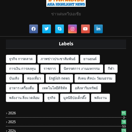
ข่าวเด่นทวีปเอเชีย
Labels
ธุรกิจ การตลาด
ภาพข่าวประชาสัมพันธ์
ยานยนต์
การเงิน การลงทุน
ราชการ
นิทรรศการ งานมหกรรม
กีฬา
บันเทิง
ท่องเที่ยว
English news
สังคม ศิลปะ วัฒนธรรม
อาหาร เครื่องดื่ม
เทคโนโลยีดิจิทัล
อสังหาริมทรัพย์
พลังงาน สิ่งแวดล้อม
ธุรกิจ
มูลนิธิป่อเต็กตึ๊ง
พลังงาน
2026
95
2
2025
18
53
2024
176