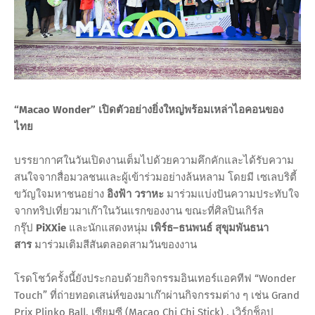
“Macao Wonder” เปิดตัวอย่างยิ่งใหญ่พร้อมเหล่าไอคอนของ
ไทย
บรรยากาศในวันเปิดงานเต็มไปด้วยความคึกคักและได้รับความ
สนใจจากสื่อมวลชนและผู้เข้าร่วมอย่างล้นหลาม โดยมี เซเลบริตี้
ขวัญใจมหาชนอย่าง
อิงฟ้า วราหะ
มาร่วมแบ่งปันความประทับใจ
จากทริปเที่ยวมาเก๊าในวันแรกของงาน ขณะที่ศิลปินเกิร์ล
กรุ๊ป
PiXXie
และนักแสดงหนุ่ม
เพิร์ธ–ธนพนธ์ สุขุมพันธนา
สาร
มาร่วมเติมสีสันตลอดสามวันของงาน
โรดโชว์ครั้งนี้ยังประกอบด้วยกิจกรรมอินเทอร์แอคทีฟ “Wonder
Touch” ที่ถ่ายทอดเสน่ห์ของมาเก๊าผ่านกิจกรรมต่าง ๆ เช่น Grand
Prix Plinko Ball, เซียมซี (Macao Chi Chi Stick) , เวิร์กช็อป