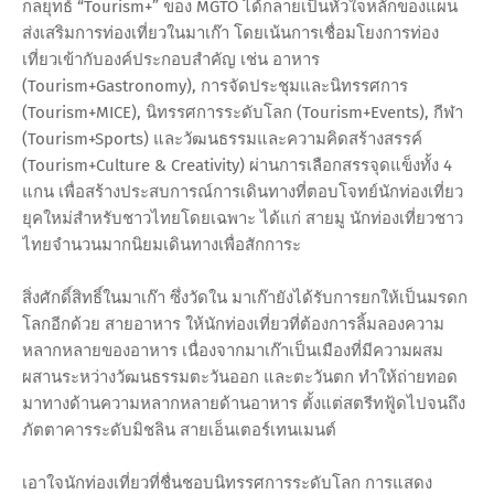
กลยุทธ์ “Tourism+” ของ MGTO ได้กลายเป็นหัวใจหลักของแผน
ส่งเสริมการท่องเที่ยวในมาเก๊า โดยเน้นการเชื่อมโยงการท่อง
เที่ยวเข้ากับองค์ประกอบสำคัญ เช่น อาหาร
(Tourism+Gastronomy), การจัดประชุมและนิทรรศการ
(Tourism+MICE), นิทรรศการระดับโลก (Tourism+Events), กีฬา
(Tourism+Sports) และวัฒนธรรมและความคิดสร้างสรรค์
(Tourism+Culture & Creativity) ผ่านการเลือกสรรจุดแข็งทั้ง 4
แกน เพื่อสร้างประสบการณ์การเดินทางที่ตอบโจทย์นักท่องเที่ยว
ยุคใหม่สำหรับชาวไทยโดยเฉพาะ ได้แก่ สายมู นักท่องเที่ยวชาว
ไทยจำนวนมากนิยมเดินทางเพื่อสักการะ
สิ่งศักดิ์สิทธิ์ในมาเก๊า ซึ่งวัดใน มาเก๊ายังได้รับการยกให้เป็นมรดก
โลกอีกด้วย สายอาหาร ให้นักท่องเที่ยวที่ต้องการลิ้มลองความ
หลากหลายของอาหาร เนื่องจากมาเก๊าเป็นเมืองที่มีความผสม
ผสานระหว่างวัฒนธรรมตะวันออก และตะวันตก ทำให้ถ่ายทอด
มาทางด้านความหลากหลายด้านอาหาร ตั้งแต่สตรีทฟู้ดไปจนถึง
ภัตตาคารระดับมิชลิน สายเอ็นเตอร์เทนเมนต์
เอาใจนักท่องเที่ยวที่ชื่นชอบนิทรรศการระดับโลก การแสดง