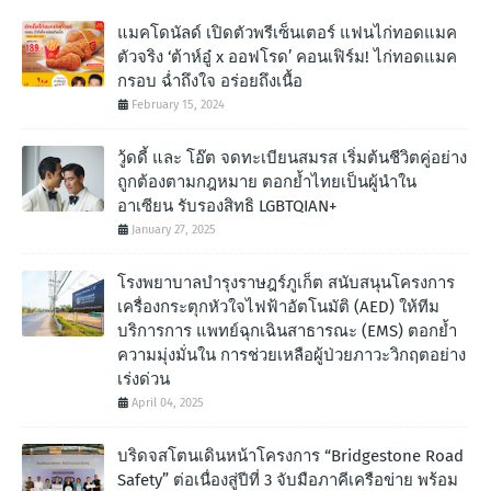
แมคโดนัลด์ เปิดตัวพรีเซ็นเตอร์ แฟนไก่ทอดแมค
ตัวจริง ‘ต้าห์อู๋ x ออฟโรด’ คอนเฟิร์ม! ไก่ทอดแมค
กรอบ ฉํ่าถึงใจ อร่อยถึงเนื้อ
February 15, 2024
วู้ดดี้ และ โอ๊ต จดทะเบียนสมรส เริ่มต้นชีวิตคู่อย่าง
ถูกต้องตามกฎหมาย ตอกย้ำไทยเป็นผู้นำใน
อาเซียน รับรองสิทธิ LGBTQIAN+
January 27, 2025
โรงพยาบาลบำรุงราษฎร์ภูเก็ต สนับสนุนโครงการ
เครื่องกระตุกหัวใจไฟฟ้าอัตโนมัติ (AED) ให้ทีม
บริการการ แพทย์ฉุกเฉินสาธารณะ (EMS) ตอกย้ำ
ความมุ่งมั่นใน การช่วยเหลือผู้ป่วยภาวะวิกฤตอย่าง
เร่งด่วน
April 04, 2025
บริดจสโตนเดินหน้าโครงการ “Bridgestone Road
Safety” ต่อเนื่องสู่ปีที่ 3 จับมือภาคีเครือข่าย พร้อม