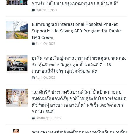
ขานรับ “นโยบายกรุงเทพมหานคร 9 ด้าน 9 ดี”
March 01, 2024
Bumrungrad International Hospital Phuket
Supports Life-Saving AED Program for Public
EMS Crews
April 04, 2025
ฮุนได ฉลองใหญ่มหาสงกรานต์! ชวนคุณมาทดลอง
ขับ ลุ้นรับของขวัญสุดคูล ตั้งแต่วันที่ 7 – 18
เมษายนนี้ที่โชว์รูมฮุนไดทั่วประเทศ
April 04, 2025
137 ดีกรี® ประกาศรีแบรนด์ใหม่ ย้ำเป้าหมายแบ
รนด์นมอัลมอนด์สัญชาติไทยสู่ระดับโลก พร้อมเปิด
ตัว “ชมพู่ อารยา เอ ฮาร์เก็ต” พรีเซ็นเตอร์คนแรก
ของแบรนด์
February 15, 2024
SCB CIO มอง3ปัจจัยหลักหนุนตลาดหุ้นเวียดนามฟื้น