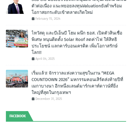
ตัวต่อเนื่อง แนะทยอยลงทุนValuationยังต่ำพร้อม
โอกาสยกระดับเข้าตลาดเกิดใหม่
February 15, 2024
ไทวัสดุ และบีเอ็นบี โฮม ผนึก ธอส. เปิดตัวสินเชื่อ
พิเศษ หนุนติดตั้ง Solar Roof ลดค่าไฟ ให้สิทธิ
ประโยชน์ แลกคาร์บอนเครดิต เพิ่มโอกาสรักษ์
โลก!!
April 04, 2025
เริ่มแล้ว! จักรวาลแห่งความสุขในงาน “MEGA
COUNTDOWN 2026” มหกรรมคอนเสิร์ตส่งท้ายปีที่
เมกาบางนา อีกหนึ่งแลนด์มาร์กเคาท์ดาวน์ที่ยิ่ง
ใหญ่ที่สุดในกรุงเทพฯ
December 31, 2025
FACEBOOK